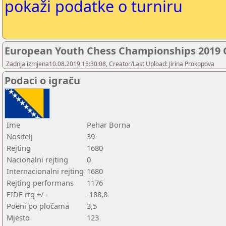
pokaži podatke o turniru
European Youth Chess Championships 2019
Zadnja izmjena10.08.2019 15:30:08, Creator/Last Upload: Jirina Prokopova
Podaci o igraču
Ime
Pehar Borna
Nositelj
39
Rejting
1680
Nacionalni rejting
0
Internacionalni rejting
1680
Rejting performans
1176
FIDE rtg +/-
-188,8
Poeni po pločama
3,5
Mjesto
123