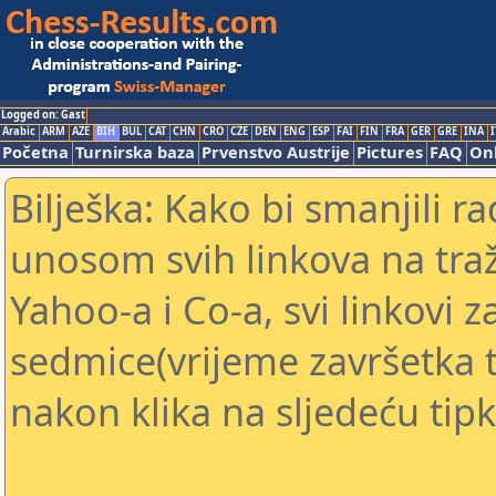
Logged on: Gast
Arabic
ARM
AZE
BIH
BUL
CAT
CHN
CRO
CZE
DEN
ENG
ESP
FAI
FIN
FRA
GER
GRE
INA
I
Početna
Turnirska baza
Prvenstvo Austrije
Pictures
FAQ
Onl
Bilješka: Kako bi smanjili 
unosom svih linkova na traž
Yahoo-a i Co-a, svi linkovi z
sedmice(vrijeme završetka tu
nakon klika na sljedeću tipk