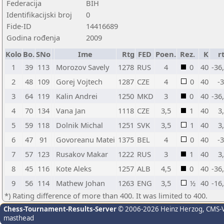
Federacija
BIH
Identifikacijski broj
0
Fide-ID
14416689
Godina rođenja
2009
Kolo
Bo.
SNo
Ime
Rtg
FED
Poen.
Rez.
K
r
1
39
113
Morozov Savely
1278
RUS
4
0
40
-36
2
48
109
Gorej Vojtech
1287
CZE
4
0
40
-
3
64
119
Kalin Andrei
1250
MKD
3
0
40
-36
4
70
134
Vana Jan
1118
CZE
3,5
1
40
3
5
59
118
Dolnik Michal
1251
SVK
3,5
1
40
3
6
47
91
Govoreanu Matei
1375
BEL
4
0
40
-
7
57
123
Rusakov Makar
1222
RUS
3
1
40
3
8
45
116
Kote Aleks
1257
ALB
4,5
0
40
-36
9
56
114
Mathew Johan
1263
ENG
3,5
½
40
-16
*) Rating difference of more than 400. It was limited to 400.
Chess-Tournament-Results-Server
© 2006-2026 Heinz Herzog
, CMS-
masthead