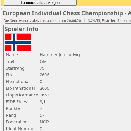
European Individual Chess Championship - Ai
Die Seite wurde zuletzt aktualisiert am 20.06.2011 13:24:55, Ersteller: Stephe
Spieler Info
Name
Hammer Jon Ludvig
Titel
GM
Startrang
79
Elo
2606
Elo national
0
Elo intnational
2606
Eloperformance
2661
FIDE Elo +/-
9,1
Punkte
7
Rang
57
Föderation
NOR
Ident-Nummer
0