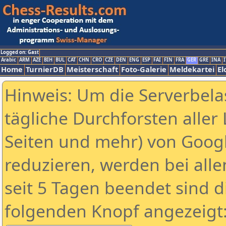
Logged on: Gast
Arabic
ARM
AZE
BIH
BUL
CAT
CHN
CRO
CZE
DEN
ENG
ESP
FAI
FIN
FRA
GER
GRE
INA
I
Home
TurnierDB
Meisterschaft
Foto-Galerie
Meldekartei
El
Hinweis: Um die Serverbela
tägliche Durchforsten aller 
Seiten und mehr) von Goog
reduzieren, werden bei alle
seit 5 Tagen beendet sind d
folgenden Knopf angezeigt