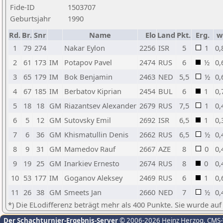
Fide-ID
1503707
Geburtsjahr
1990
Rd.
Br.
Snr
Name
Elo
Land
Pkt.
Erg.
w
1
79
274
Nakar Eylon
2256
ISR
5
1
0,
2
61
173
IM
Potapov Pavel
2474
RUS
6
½
0,
3
65
179
IM
Bok Benjamin
2463
NED
5,5
½
0,
4
67
185
IM
Berbatov Kiprian
2454
BUL
6
1
0,
5
18
18
GM
Riazantsev Alexander
2679
RUS
7,5
1
0,
6
5
12
GM
Sutovsky Emil
2692
ISR
6,5
1
0,
7
6
36
GM
Khismatullin Denis
2662
RUS
6,5
½
0,
8
9
31
GM
Mamedov Rauf
2667
AZE
8
0
0,
9
19
25
GM
Inarkiev Ernesto
2674
RUS
8
0
0,
10
53
177
IM
Goganov Aleksey
2469
RUS
6
1
0,
11
26
38
GM
Smeets Jan
2660
NED
7
½
0,
*) Die ELodifferenz beträgt mehr als 400 Punkte. Sie wurde auf
Der Schachturnier-Ergebnis-Server
© 2006-2026 Heinz Herzog
, CMS