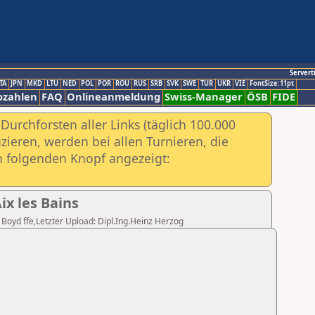
Servert
TA
JPN
MKD
LTU
NED
POL
POR
ROU
RUS
SRB
SVK
SWE
TUR
UKR
VIE
FontSize:11pt
ozahlen
FAQ
Onlineanmeldung
Swiss-Manager
ÖSB
FIDE
urchforsten aller Links (täglich 100.000
ieren, werden bei allen Turnieren, die
ch folgenden Knopf angezeigt:
x les Bains
n Boyd ffe,Letzter Upload: Dipl.Ing.Heinz Herzog