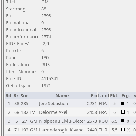
Titel
GM
Startrang
88
Elo
2598
Elo national
0
Elo intnational
2598
Eloperformance
2574
FIDE Elo +/-
-2,9
Punkte
6
Rang
130
Föderation
RUS
Ident-Nummer
0
Fide-ID
4115341
Geburtsjahr
1971
Rd.
Br.
Snr
Name
Elo
Land
Pkt.
Erg.
1
88
285
Joie Sebastien
2231
FRA
5
1
0
2
68
182
IM
Delorme Axel
2458
FRA
6
1
0
3
5
27
GM
Nisipeanu Liviu-Dieter
2673
ROU
6,5
0
0
4
71
192
GM
Haznedaroglu Kivanc
2440
TUR
5,5
½
0