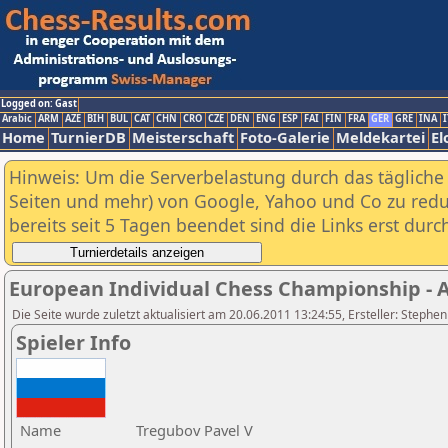
Logged on: Gast
Arabic
ARM
AZE
BIH
BUL
CAT
CHN
CRO
CZE
DEN
ENG
ESP
FAI
FIN
FRA
GER
GRE
INA
I
Home
TurnierDB
Meisterschaft
Foto-Galerie
Meldekartei
El
Hinweis: Um die Serverbelastung durch das tägliche D
Seiten und mehr) von Google, Yahoo und Co zu reduz
bereits seit 5 Tagen beendet sind die Links erst dur
European Individual Chess Championship - Ai
Die Seite wurde zuletzt aktualisiert am 20.06.2011 13:24:55, Ersteller: Stephe
Spieler Info
Name
Tregubov Pavel V