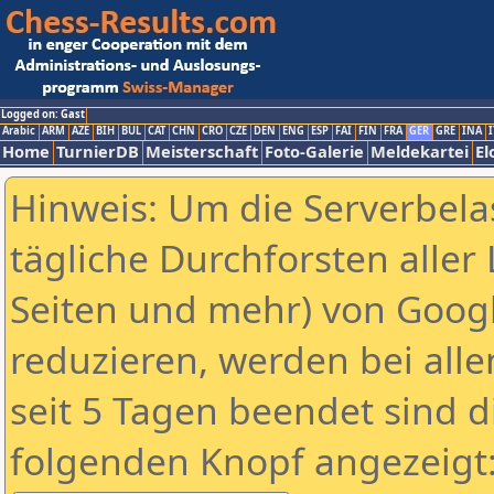
Logged on: Gast
Arabic
ARM
AZE
BIH
BUL
CAT
CHN
CRO
CZE
DEN
ENG
ESP
FAI
FIN
FRA
GER
GRE
INA
I
Home
TurnierDB
Meisterschaft
Foto-Galerie
Meldekartei
El
Hinweis: Um die Serverbela
tägliche Durchforsten aller 
Seiten und mehr) von Goog
reduzieren, werden bei alle
seit 5 Tagen beendet sind d
folgenden Knopf angezeigt