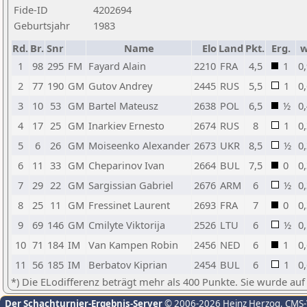
Fide-ID
4202694
Geburtsjahr
1983
Rd.
Br.
Snr
Name
Elo
Land
Pkt.
Erg.
1
98
295
FM
Fayard Alain
2210
FRA
4,5
1
0
2
77
190
GM
Gutov Andrey
2445
RUS
5,5
1
0
3
10
53
GM
Bartel Mateusz
2638
POL
6,5
½
0
4
17
25
GM
Inarkiev Ernesto
2674
RUS
8
1
0
5
6
26
GM
Moiseenko Alexander
2673
UKR
8,5
½
0
6
11
33
GM
Cheparinov Ivan
2664
BUL
7,5
0
0
7
29
22
GM
Sargissian Gabriel
2676
ARM
6
½
0
8
25
11
GM
Fressinet Laurent
2693
FRA
7
0
0
9
69
146
GM
Cmilyte Viktorija
2526
LTU
6
½
0
10
71
184
IM
Van Kampen Robin
2456
NED
6
1
0
11
56
185
IM
Berbatov Kiprian
2454
BUL
6
1
0
*) Die ELodifferenz beträgt mehr als 400 Punkte. Sie wurde auf
Der Schachturnier-Ergebnis-Server
© 2006-2026 Heinz Herzog
, CMS