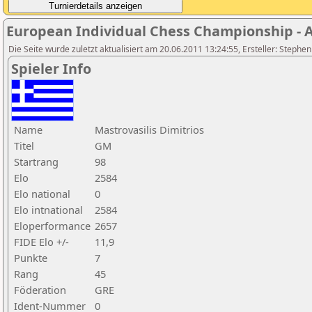
European Individual Chess Championship - Ai
Die Seite wurde zuletzt aktualisiert am 20.06.2011 13:24:55, Ersteller: Stephe
Spieler Info
Name
Mastrovasilis Dimitrios
Titel
GM
Startrang
98
Elo
2584
Elo national
0
Elo intnational
2584
Eloperformance
2657
FIDE Elo +/-
11,9
Punkte
7
Rang
45
Föderation
GRE
Ident-Nummer
0