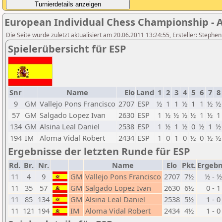
European Individual Chess Championship - Ai
Die Seite wurde zuletzt aktualisiert am 20.06.2011 13:24:55, Ersteller: Stephe
Spielerübersicht für ESP
Snr
Name
Elo
Land
1
2
3
4
5
6
7
8
9
GM
Vallejo Pons Francisco
2707
ESP
½
1
1
½
1
1
½
½
57
GM
Salgado Lopez Ivan
2630
ESP
1
½
½
½
½
1
½
1
134
GM
Alsina Leal Daniel
2538
ESP
1
½
1
½
0
½
1
½
194
IM
Aloma Vidal Robert
2434
ESP
1
0
1
0
½
0
½
½
Ergebnisse der letzten Runde für ESP
Rd.
Br.
Nr.
Name
Elo
Pkt.
Ergebn
11
4
9
GM
Vallejo Pons Francisco
2707
7½
½ - ½
11
35
57
GM
Salgado Lopez Ivan
2630
6½
0 - 1
11
85
134
GM
Alsina Leal Daniel
2538
5½
1 - 0
11
121
194
IM
Aloma Vidal Robert
2434
4½
1 - 0