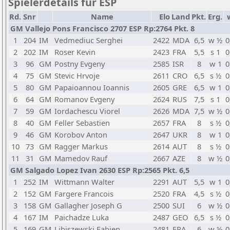
Spielerdetails für ESP
Rd.
Snr
Name
Elo
Land
Pkt.
Erg.
GM Vallejo Pons Francisco 2707 ESP Rp:2764 Pkt. 8
1
204
IM
Vedmediuc Serghei
2422
MDA
6,5
w ½
0
2
202
IM
Roser Kevin
2423
FRA
5,5
s 1
0
3
96
GM
Postny Evgeny
2585
ISR
8
w 1
0
4
75
GM
Stevic Hrvoje
2611
CRO
6,5
s ½
0
5
80
GM
Papaioannou Ioannis
2605
GRE
6,5
w 1
0
6
64
GM
Romanov Evgeny
2624
RUS
7,5
s 1
0
7
59
GM
Iordachescu Viorel
2626
MDA
7,5
w ½
0
8
40
GM
Feller Sebastien
2657
FRA
8
s ½
0
9
46
GM
Korobov Anton
2647
UKR
8
w 1
0
10
73
GM
Ragger Markus
2614
AUT
8
s ½
0
11
31
GM
Mamedov Rauf
2667
AZE
8
w ½
0
GM Salgado Lopez Ivan 2630 ESP Rp:2565 Pkt. 6,5
1
252
IM
Wittmann Walter
2291
AUT
5,5
w 1
0
2
152
GM
Fargere Francois
2520
FRA
4,5
s ½
0
3
158
GM
Gallagher Joseph G
2500
SUI
6
w ½
0
4
167
IM
Paichadze Luka
2487
GEO
6,5
s ½
0
5
169
GM
Libiszewski Fabien
2481
FRA
6
w ½
0