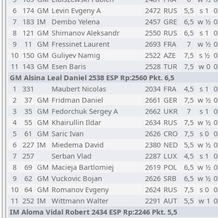
6
174
GM
Levin Evgeny A
2472
RUS
5,5
s 1
0
7
183
IM
Dembo Yelena
2457
GRE
6,5
w ½
0
8
121
GM
Shimanov Aleksandr
2550
RUS
6,5
s 1
0
9
11
GM
Fressinet Laurent
2693
FRA
7
w ½
0
10
150
GM
Guliyev Namig
2522
AZE
7,5
s ½
0
11
143
GM
Esen Baris
2528
TUR
7,5
w 0
0
GM Alsina Leal Daniel 2538 ESP Rp:2560 Pkt. 6,5
1
331
Maubert Nicolas
2034
FRA
4,5
s 1
0
2
37
GM
Fridman Daniel
2661
GER
7,5
w ½
0
3
35
GM
Fedorchuk Sergey A
2662
UKR
7
s 1
0
4
55
GM
Khairullin Ildar
2634
RUS
7,5
w ½
0
5
61
GM
Saric Ivan
2626
CRO
7,5
s 0
0
6
227
IM
Miedema David
2380
NED
5,5
w ½
0
7
257
Serban Vlad
2287
LUX
4,5
s 1
0
8
69
GM
Macieja Bartlomiej
2619
POL
6,5
w ½
0
9
62
GM
Vuckovic Bojan
2626
SRB
6,5
w ½
0
10
64
GM
Romanov Evgeny
2624
RUS
7,5
s 0
0
11
252
IM
Wittmann Walter
2291
AUT
5,5
w 1
0
IM Aloma Vidal Robert 2434 ESP Rp:2246 Pkt. 5,5