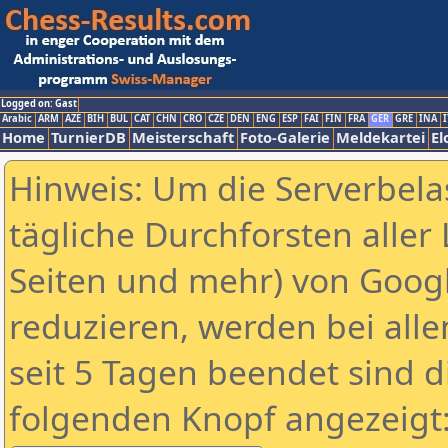
Logged on: Gast
Arabic
ARM
AZE
BIH
BUL
CAT
CHN
CRO
CZE
DEN
ENG
ESP
FAI
FIN
FRA
GER
GRE
INA
I
Home
TurnierDB
Meisterschaft
Foto-Galerie
Meldekartei
El
Hinweis: Um die Serverbela
tägliche Durchforsten aller 
Seiten und mehr) von Goog
reduzieren, werden bei alle
seit 5 Tagen beendet sind d
folgenden Knopf angezeigt