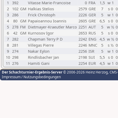
1
392
Vitasse Marie-Francoise
0
FRA
1,5
w 1
2
102
GM
Halkias Stelios
2579
GRE
7
s 0
0
3
286
Frick Christoph
2226
GER
5
w 1
0
4
80
GM
Papaioannou Ioannis
2605
GRE
6,5
s 0
0
5
278
FM
Dietmayer-Kraeutler Marco
2251
AUT
5
w ½
0
6
42
GM
Kurnosov Igor
2653
RUS
5
s 0
0
7
282
Chapman Terry P D
2242
ENG
4,5
w ½
0
8
281
Villegas Pierre
2246
MNC
5
s ½
0
9
274
Nakar Eylon
2256
ISR
5
w 1
0
10
298
Rindlisbacher Jan
2198
SUI
5,5
s 0
0
11
276
Hamiti Gani
2254
EUR
4,5
w 1
0
Der Schachturnier-Ergebnis-Server
© 2006-2026 Heinz Herzog
, CMS
Impressum / Nutzungsbedingungen