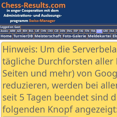
Logged on: Gast
Arabic
ARM
AZE
BIH
BUL
CAT
CHN
CRO
CZE
DEN
ENG
ESP
FAI
FIN
FRA
GER
GRE
INA
I
Home
TurnierDB
Meisterschaft
Foto-Galerie
Meldekartei
El
Hinweis: Um die Serverbel
tägliche Durchforsten aller 
Seiten und mehr) von Goog
reduzieren, werden bei alle
seit 5 Tagen beendet sind d
folgenden Knopf angezeigt