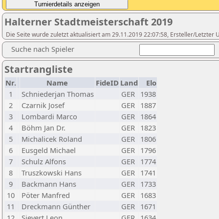
Halterner Stadtmeisterschaft 2019
Die Seite wurde zuletzt aktualisiert am 29.11.2019 22:07:58, Ersteller/Letzter 
Suche nach Spieler
Startrangliste
Nr.
Name
FideID
Land
Elo
1
Schniederjan Thomas
GER
1938
2
Czarnik Josef
GER
1887
3
Lombardi Marco
GER
1864
4
Böhm Jan Dr.
GER
1823
5
Michalicek Roland
GER
1806
6
Eusgeld Michael
GER
1796
7
Schulz Alfons
GER
1774
8
Truszkowski Hans
GER
1741
9
Backmann Hans
GER
1733
10
Pöter Manfred
GER
1683
11
Dreckmann Günther
GER
1671
12
Sievert Leon
GER
1634