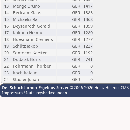
13
Menge Bruno
GER
1417
14
Bertram Klaus
GER
1383
15
Michaelis Ralf
GER
1368
16
Deysenroth Gerald
GER
1359
17
Kulinna Helmut
GER
1280
18
Huesmann Clemens
GER
1277
19
Schütz Jakob
GER
1227
20
Söntgens Karsten
GER
1192
21
Dudziak Boris
GER
741
22
Fohrmann Thorben
GER
0
23
Koch Katalin
GER
0
24
Stadler Julian
GER
0
Der Schachturnier-Ergebnis-Server
© 2006-2026 Heinz Herzog
, CMS
Impressum / Nutzungsbedingungen