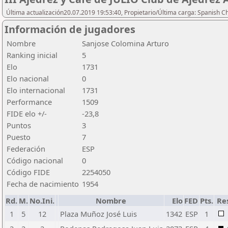
Última actualización20.07.2019 19:53:40, Propietario/Última carga: Spanish C
Información de jugadores
Nombre
Sanjose Colomina Arturo
Ranking inicial
5
Elo
1731
Elo nacional
0
Elo internacional
1731
Performance
1509
FIDE elo +/-
-23,8
Puntos
3
Puesto
7
Federación
ESP
Código nacional
0
Código FIDE
2254050
Fecha de nacimiento
1954
Rd.
M.
No.Ini.
Nombre
Elo
FED
Pts.
Re
1
5
12
Plaza Muñoz José Luis
1342
ESP
1