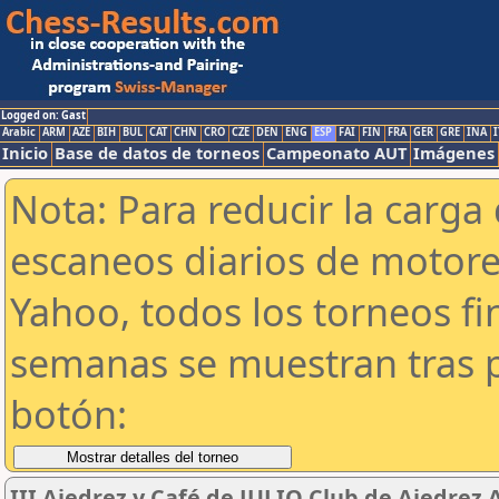
Logged on: Gast
Arabic
ARM
AZE
BIH
BUL
CAT
CHN
CRO
CZE
DEN
ENG
ESP
FAI
FIN
FRA
GER
GRE
INA
I
Inicio
Base de datos de torneos
Campeonato AUT
Imágenes
Nota: Para reducir la carga 
escaneos diarios de motor
Yahoo, todos los torneos f
semanas se muestran tras p
botón:
III Ajedrez y Café de JULIO Club de Ajedrez 