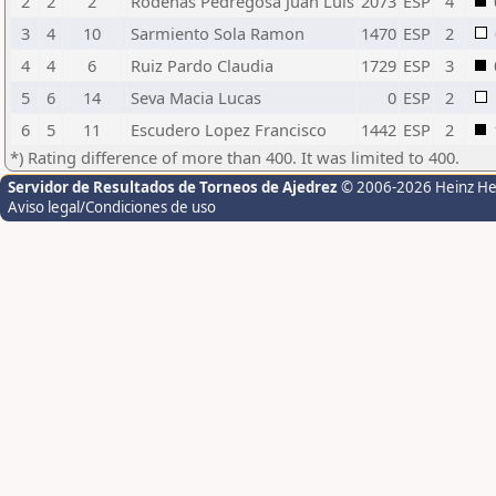
2
2
2
Rodenas Pedregosa Juan Luis
2073
ESP
4
3
4
10
Sarmiento Sola Ramon
1470
ESP
2
4
4
6
Ruiz Pardo Claudia
1729
ESP
3
5
6
14
Seva Macia Lucas
0
ESP
2
6
5
11
Escudero Lopez Francisco
1442
ESP
2
*) Rating difference of more than 400. It was limited to 400.
Servidor de Resultados de Torneos de Ajedrez
© 2006-2026 Heinz H
Aviso legal/Condiciones de uso