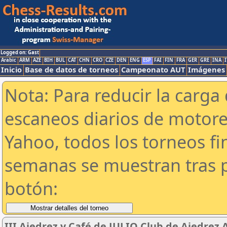
Logged on: Gast
Arabic
ARM
AZE
BIH
BUL
CAT
CHN
CRO
CZE
DEN
ENG
ESP
FAI
FIN
FRA
GER
GRE
INA
I
Inicio
Base de datos de torneos
Campeonato AUT
Imágenes
Nota: Para reducir la carga 
escaneos diarios de motor
Yahoo, todos los torneos f
semanas se muestran tras p
botón:
III Ajedrez y Café de JULIO Club de Ajedrez 