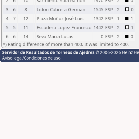
2
6
10
Sarmiento Sola Ramon
1470
ESP
2
0
3
6
8
Lidon Cabrera German
1545
ESP
2
0
4
7
12
Plaza Muñoz José Luis
1342
ESP
1
1
5
5
11
Escudero Lopez Francisco
1442
ESP
2
1
6
6
14
Seva Macia Lucas
0
ESP
2
0
*) Rating difference of more than 400. It was limited to 400.
Servidor de Resultados de Torneos de Ajedrez
© 2006-2026 Heinz H
Aviso legal/Condiciones de uso