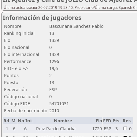
Última actualización20.07.2019 19:53:40, Propietario/Última carga: Spanish C
Información de jugadores
Nombre
Bascunana Sanchez Pablo
Ranking inicial
13
Elo
1339
Elo nacional
0
Elo internacional
1339
Performance
1296
FIDE elo +/-
19,6
Puntos
2
Puesto
13
Federación
ESP
Código nacional
0
Código FIDE
54701031
Fecha de nacimiento
2010
Rd.
M.
No.Ini.
Nombre
Elo
FED
Pts.
Res.
1
6
6
Ruiz Pardo Claudia
1729
ESP
3
0