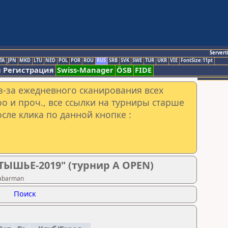
Servert
TA
JPN
MKD
LTU
NED
POL
POR
ROU
RUS
SRB
SVK
SWE
TUR
UKR
VIE
FontSize:11pt
 Регистрация
Swiss-Manager
ÖSB
FIDE
з-за ежедневного сканирования всех
o и проч., все ссылки на турниры старше
сле клика по данной кнопке :
ТЫШЬЕ-2019" (турнир А OPEN)
Gabarman
Поиск