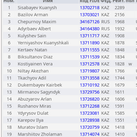
Ном.
Имя
код FIDE
ФЕД.
Рейт.
пол
1
Sisabayev Kuanysh
13702718
KAZ
2289
2
Bazilov Arman
13703021
KAZ
2156
3
Chepurnoy Maxim
34167126
RUS
1968
4
Adyrbaev Albert
34164380
RUS
1932
5
Kulyshev Sain
13711717
KAZ
1908
6
Yerniyashov Kuanyshkali
13711890
KAZ
1878
7
Kertaev Natan
13711555
KAZ
1848
8
Biksultanov Diaz
13711539
KAZ
1834
9
Kostiyainen Vera
13712578
KAZ
1828
w
10
Niltay Akezhan
13719807
KAZ
1766
11
Tkachyov Adil
13713558
KAZ
1744
12
Dukembayev Kairbek
13710192
KAZ
1679
13
Mirmanov Sagyndyk
13729756
KAZ
1611
14
Abuzyarov Arlan
13726820
KAZ
1606
15
Rushanov Miras
13712268
KAZ
1591
16
Ydyrysov Dulat
13723081
KAZ
1585
17
Karepov Ilya
13728938
KAZ
1551
18
Muratov Islam
13720759
KAZ
1418
19
Marshiitov Zholaman
13714074
KAZ
1410