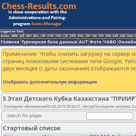
Logged on: Gast
Arabic
ARM
AZE
BIH
BUL
CAT
CHN
CRO
CZE
DEN
ENG
ESP
FAI
FIN
FRA
GER
GRE
INA
I
Главная
Турнирная база данных
AUT
Фото
ЧАВО
Онлайн
Примечание: Чтобы снизить загрузку на сервер и
страниц поисковыми системами типа Google, Yaho
двух месяцев (с даты окончания) отображаются по
Отобразить дополнительную информацию
5 Этап Детского Кубка Казахстана "ПРИИР
Последнее обновление09.08.2019 09:56:31, Автор/Последняя загрузка: 
Search for player
Стартовый список