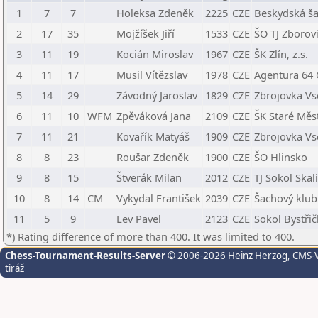
1
7
7
Holeksa Zdeněk
2225
CZE
Beskydská ša
2
17
35
Mojžíšek Jiří
1533
CZE
ŠO TJ Zborov
3
11
19
Kocián Miroslav
1967
CZE
ŠK Zlín, z.s.
4
11
17
Musil Vítězslav
1978
CZE
Agentura 64
5
14
29
Závodný Jaroslav
1829
CZE
Zbrojovka Vs
6
11
10
WFM
Zpěváková Jana
2109
CZE
ŠK Staré Měs
7
11
21
Kovařík Matyáš
1909
CZE
Zbrojovka Vs
8
8
23
Roušar Zdeněk
1900
CZE
ŠO Hlinsko
9
8
15
Štverák Milan
2012
CZE
TJ Sokol Skali
10
8
14
CM
Vykydal František
2039
CZE
Šachový klub
11
5
9
Lev Pavel
2123
CZE
Sokol Bystři
*) Rating difference of more than 400. It was limited to 400.
Chess-Tournament-Results-Server
© 2006-2026 Heinz Herzog
, CMS-
tiráž