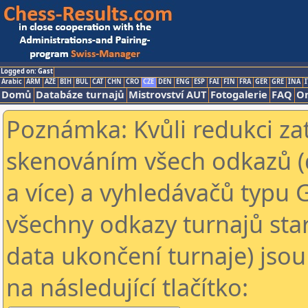
Logged on: Gast
Arabic
ARM
AZE
BIH
BUL
CAT
CHN
CRO
CZE
DEN
ENG
ESP
FAI
FIN
FRA
GER
GRE
INA
I
Domů
Databáze turnajů
Mistrovství AUT
Fotogalerie
FAQ
On
Poznámka: Kvůli redukci za
skenováním všech odkazů (
a více) a vyhledávačů typu 
všechny odkazy turnajů star
data ukončení turnaje) jsou
na následující tlačítko: