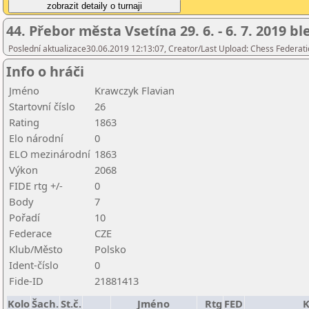
44. Přebor města Vsetína 29. 6. - 6. 7. 2019 b
Poslední aktualizace30.06.2019 12:13:07, Creator/Last Upload: Chess Federati
Info o hráči
Jméno
Krawczyk Flavian
Startovní číslo
26
Rating
1863
Elo národní
0
ELO mezinárodní
1863
Výkon
2068
FIDE rtg +/-
0
Body
7
Pořadí
10
Federace
CZE
Klub/Město
Polsko
Ident-číslo
0
Fide-ID
21881413
Kolo
Šach.
St.č.
Jméno
Rtg
FED
K