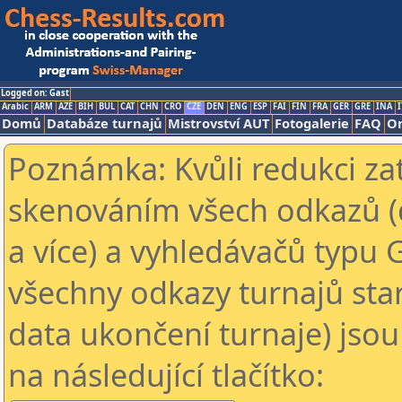
Logged on: Gast
Arabic
ARM
AZE
BIH
BUL
CAT
CHN
CRO
CZE
DEN
ENG
ESP
FAI
FIN
FRA
GER
GRE
INA
I
Domů
Databáze turnajů
Mistrovství AUT
Fotogalerie
FAQ
On
Poznámka: Kvůli redukci za
skenováním všech odkazů (
a více) a vyhledávačů typu 
všechny odkazy turnajů star
data ukončení turnaje) jsou
na následující tlačítko: