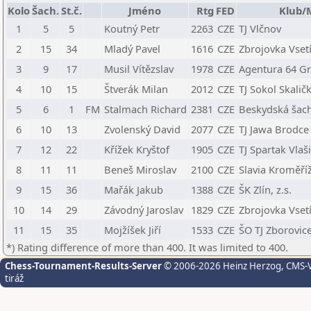
Kolo
Šach.
St.č.
Jméno
Rtg
FED
Klub/
1
5
5
Koutný Petr
2263
CZE
TJ Vlčnov
2
15
34
Mladý Pavel
1616
CZE
Zbrojovka Vset
3
9
17
Musil Vítězslav
1978
CZE
Agentura 64 G
4
10
15
Štverák Milan
2012
CZE
TJ Sokol Skaličk
5
6
1
FM
Stalmach Richard
2381
CZE
Beskydská šach
6
10
13
Zvolenský David
2077
CZE
TJ Jawa Brodce
7
12
22
Křížek Kryštof
1905
CZE
TJ Spartak Vla
8
11
11
Beneš Miroslav
2100
CZE
Slavia Kroměří
9
15
36
Mařák Jakub
1388
CZE
ŠK Zlín, z.s.
10
14
29
Závodný Jaroslav
1829
CZE
Zbrojovka Vset
11
15
35
Mojžíšek Jiří
1533
CZE
ŠO TJ Zborovic
*) Rating difference of more than 400. It was limited to 400.
Chess-Tournament-Results-Server
© 2006-2026 Heinz Herzog
, CMS-
tiráž