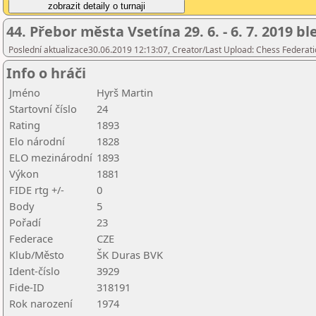
44. Přebor města Vsetína 29. 6. - 6. 7. 2019 b
Poslední aktualizace30.06.2019 12:13:07, Creator/Last Upload: Chess Federati
Info o hráči
Jméno
Hyrš Martin
Startovní číslo
24
Rating
1893
Elo národní
1828
ELO mezinárodní
1893
Výkon
1881
FIDE rtg +/-
0
Body
5
Pořadí
23
Federace
CZE
Klub/Město
ŠK Duras BVK
Ident-číslo
3929
Fide-ID
318191
Rok narození
1974