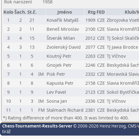
Rok narození
1958
Kolo
Šach.
St.č.
Jméno
Rtg
FED
Klub/
1
2
21
Kovařík Matyáš
1909
CZE
Zbrojovka Vset
2
2
11
Beneš Miroslav
2100
CZE
Slavia Kroměří
3
4
15
Štverák Milan
2012
CZE
TJ Sokol Skaličk
4
3
13
Zvolenský David
2077
CZE
TJ Jawa Brodce
5
1
5
Koutný Petr
2263
CZE
TJ Vlčnov
6
1
6
Gnojek Petr
2246
CZE
Beskydská šach
7
1
4
IM
Pisk Petr
2332
CZE
Moravská Slavi
8
1
8
Kapusta Petr
2158
CZE
Slavia Kroměří
9
1
9
Lev Pavel
2123
CZE
Sokol Bystřička
10
1
3
IM
Sosna Jan
2336
CZE
TJ Vlčnov
11
1
1
FM
Stalmach Richard
2381
CZE
Beskydská šach
*) Rating difference of more than 400. It was limited to 400.
Chess-Tournament-Results-Server
© 2006-2026 Heinz Herzog
, CMS-
tiráž