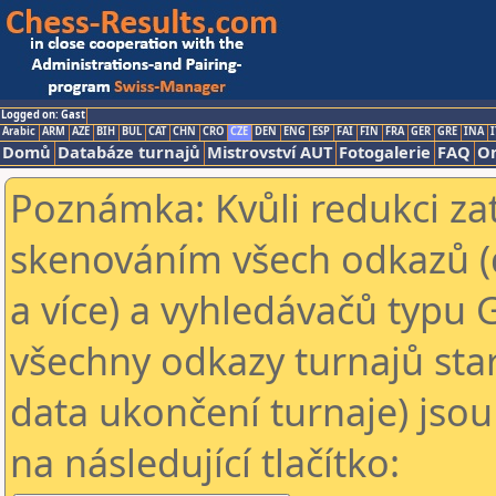
Logged on: Gast
Arabic
ARM
AZE
BIH
BUL
CAT
CHN
CRO
CZE
DEN
ENG
ESP
FAI
FIN
FRA
GER
GRE
INA
I
Domů
Databáze turnajů
Mistrovství AUT
Fotogalerie
FAQ
On
Poznámka: Kvůli redukci za
skenováním všech odkazů (
a více) a vyhledávačů typu 
všechny odkazy turnajů star
data ukončení turnaje) jsou
na následující tlačítko: