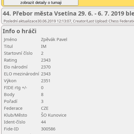
44. Přebor města Vsetína 29. 6. - 6. 7. 2019 b
Poslední aktualizace30.06.2019 12:13:07, Creator/Last Upload: Chess Federati
Info o hráči
Jméno
Zpěvák Pavel
Titul
IM
Startovní číslo
2
Rating
2343
Elo národní
2370
ELO mezinárodní
2343
Výkon
2351
FIDE rtg +/-
0
Body
8
Pořadí
3
Federace
CZE
Klub/Město
ŠO Kunovice
Ident-číslo
44
Fide-ID
300586