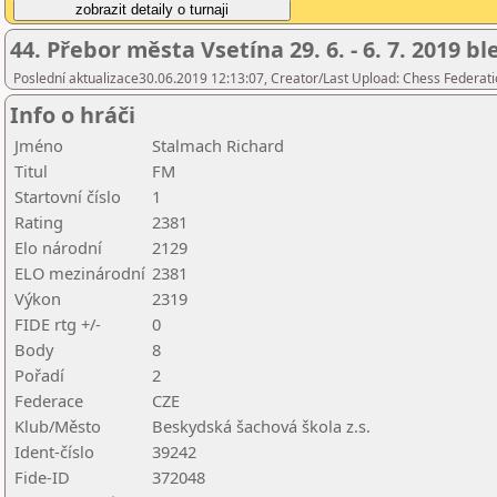
44. Přebor města Vsetína 29. 6. - 6. 7. 2019 b
Poslední aktualizace30.06.2019 12:13:07, Creator/Last Upload: Chess Federati
Info o hráči
Jméno
Stalmach Richard
Titul
FM
Startovní číslo
1
Rating
2381
Elo národní
2129
ELO mezinárodní
2381
Výkon
2319
FIDE rtg +/-
0
Body
8
Pořadí
2
Federace
CZE
Klub/Město
Beskydská šachová škola z.s.
Ident-číslo
39242
Fide-ID
372048