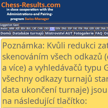
Logged on: Gast
Arabic
ARM
AZE
BIH
BUL
CAT
CHN
CRO
CZE
DEN
ENG
ESP
FAI
FIN
FRA
GER
GRE
INA
I
Domů
Databáze turnajů
Mistrovství AUT
Fotogalerie
FAQ
On
Poznámka: Kvůli redukci za
skenováním všech odkazů (
a více) a vyhledávačů typu 
všechny odkazy turnajů star
data ukončení turnaje) jsou
na následující tlačítko: