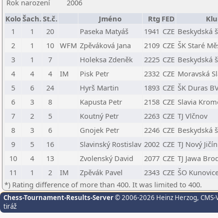
Rok narození
2006
Kolo
Šach.
St.č.
Jméno
Rtg
FED
Klu
1
1
20
Paseka Matyáš
1941
CZE
Beskydská š
2
1
10
WFM
Zpěváková Jana
2109
CZE
ŠK Staré Mě
3
1
7
Holeksa Zdeněk
2225
CZE
Beskydská š
4
4
4
IM
Pisk Petr
2332
CZE
Moravská Sl
5
6
24
Hyrš Martin
1893
CZE
ŠK Duras B
6
3
8
Kapusta Petr
2158
CZE
Slavia Krom
7
2
5
Koutný Petr
2263
CZE
TJ Vlčnov
8
3
6
Gnojek Petr
2246
CZE
Beskydská š
9
5
16
Slavinský Rostislav
2002
CZE
TJ Nový Jičín
10
4
13
Zvolenský David
2077
CZE
TJ Jawa Bro
11
1
2
IM
Zpěvák Pavel
2343
CZE
ŠO Kunovic
*) Rating difference of more than 400. It was limited to 400.
Chess-Tournament-Results-Server
© 2006-2026 Heinz Herzog
, CMS-
tiráž