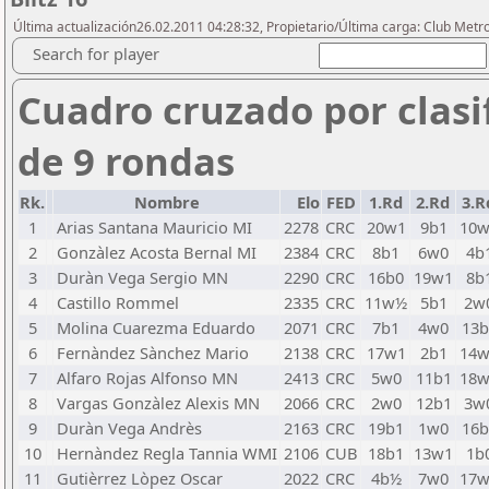
Última actualización26.02.2011 04:28:32, Propietario/Última carga: Club Metr
Search for player
Cuadro cruzado por clasi
de 9 rondas
Rk.
Nombre
Elo
FED
1.Rd
2.Rd
3.R
1
Arias Santana Mauricio MI
2278
CRC
20w1
9b1
10w
2
Gonzàlez Acosta Bernal MI
2384
CRC
8b1
6w0
4b
3
Duràn Vega Sergio MN
2290
CRC
16b0
19w1
8b
4
Castillo Rommel
2335
CRC
11w½
5b1
2w
5
Molina Cuarezma Eduardo
2071
CRC
7b1
4w0
13b
6
Fernàndez Sànchez Mario
2138
CRC
17w1
2b1
14w
7
Alfaro Rojas Alfonso MN
2413
CRC
5w0
11b1
18w
8
Vargas Gonzàlez Alexis MN
2066
CRC
2w0
12b1
3w
9
Duràn Vega Andrès
2163
CRC
19b1
1w0
16b
10
Hernàndez Regla Tannia WMI
2106
CUB
18b1
13w1
1b
11
Gutièrrez Lòpez Oscar
2022
CRC
4b½
7w0
17w