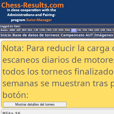
Logged on: Gast
Arabic
ARM
AZE
BIH
BUL
CAT
CHN
CRO
CZE
DEN
ENG
ESP
FAI
FIN
FRA
GER
GRE
INA
I
Inicio
Base de datos de torneos
Campeonato AUT
Imágenes
Nota: Para reducir la carga 
escaneos diarios de motor
todos los torneos finalizad
semanas se muestran tras p
botón:
Blitz 16