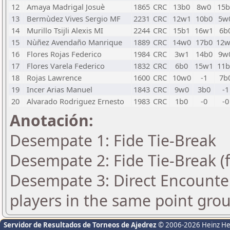
12
Amaya Madrigal Josuè
1865
CRC
13b0
8w0
15b
13
Bermùdez Vives Sergio MF
2231
CRC
12w1
10b0
5w
14
Murillo Tsijli Alexis MI
2244
CRC
15b1
16w1
6b
15
Nùñez Avendaño Manrique
1889
CRC
14w0
17b0
12w
16
Flores Rojas Federico
1984
CRC
3w1
14b0
9w
17
Flores Varela Federico
1832
CRC
6b0
15w1
11b
18
Rojas Lawrence
1600
CRC
10w0
-1
7b
19
Incer Arias Manuel
1843
CRC
9w0
3b0
-1
20
Alvarado Rodriguez Ernesto
1983
CRC
1b0
-0
-0
Anotación:
Desempate 1: Fide Tie-Break
Desempate 2: Fide Tie-Break (f
Desempate 3: Direct Encounter
players in the same point gro
Servidor de Resultados de Torneos de Ajedrez
© 2006-2026 Heinz H