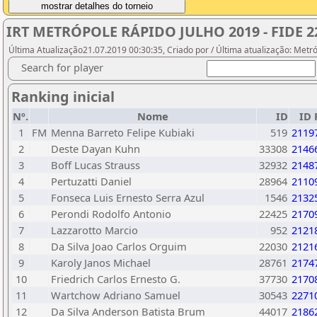
IRT METRÓPOLE RÁPIDO JULHO 2019 - FIDE 
Última Atualização21.07.2019 00:30:35, Criado por / Última atualização: Metr
Search for player
Ranking inicial
Nº.
Nome
ID
ID 
1
FM
Menna Barreto Felipe Kubiaki
519
2119
2
Deste Dayan Kuhn
33308
2146
3
Boff Lucas Strauss
32932
2148
4
Pertuzatti Daniel
28964
2110
5
Fonseca Luis Ernesto Serra Azul
1546
2132
6
Perondi Rodolfo Antonio
22425
2170
7
Lazzarotto Marcio
952
2121
8
Da Silva Joao Carlos Orguim
22030
2121
9
Karoly Janos Michael
28761
2174
10
Friedrich Carlos Ernesto G.
37730
2170
11
Wartchow Adriano Samuel
30543
2271
12
Da Silva Anderson Batista Brum
44017
2186