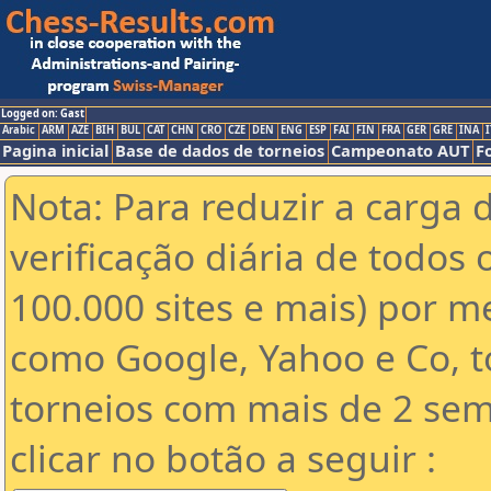
Logged on: Gast
Arabic
ARM
AZE
BIH
BUL
CAT
CHN
CRO
CZE
DEN
ENG
ESP
FAI
FIN
FRA
GER
GRE
INA
I
Pagina inicial
Base de dados de torneios
Campeonato AUT
F
Nota: Para reduzir a carga 
verificação diária de todos 
100.000 sites e mais) por 
como Google, Yahoo e Co, t
torneios com mais de 2 sem
clicar no botão a seguir :