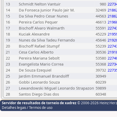
13
Schmidt Nelton Vantuir
980
2273
14
Da Fonseca Junior Paulo Jair M.
32469
2186
15
Da Silva Pedro Cesar Nunes
44563
2186
16
Pereira Carlos Pequer
46613
2196
17
Bischoff Alvaro Walmarth
55591
2274
18
Kuciak Alexandre
45229
2195
19
Nunes da Silva Tadeu Fernando
45646
2192
20
Bischoff Rafael Stumpf
55239
2274
21
Cesa Carlos Alberto
30536
2191
22
Pereira Mariana Sebolt
53580
2274
23
Evangelista Mario Correa
55368
2273
24
De Souza Ezequiel
39732
2273
25
Jardim Emmanuel Brandolff
30949
26
Gobbi Leonardo Souza
60239
27
Lewandowski Miguel Leonardo Strapazon
59899
28
Santos Diego Dias dos
60348
Servidor de resultados de torneio de xadrez
© 2006-2026 Heinz Her
Detalhes legais / Termos de uso