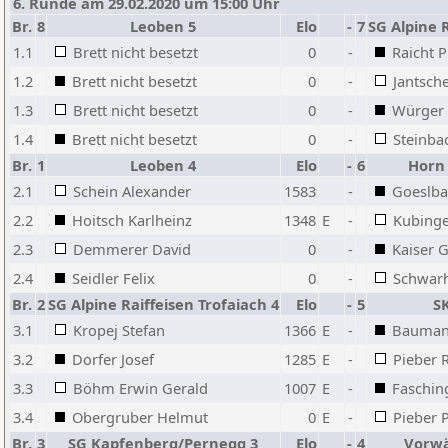
6. Runde am 29.02.2020 um 15:00 Uhr
Br.
8
Leoben 5
Elo
-
7
SG Alpine R
1.1
Brett nicht besetzt
0
-
Raicht P
1.2
Brett nicht besetzt
0
-
Jantsche
1.3
Brett nicht besetzt
0
-
Würger 
1.4
Brett nicht besetzt
0
-
Steinba
Br.
1
Leoben 4
Elo
-
6
Horn 
2.1
Schein Alexander
1583
-
Goeslba
2.2
Hoitsch Karlheinz
1348
E
-
Kubinge
2.3
Demmerer David
0
-
Kaiser 
2.4
Seidler Felix
0
-
Schwarh
Br.
2
SG Alpine Raiffeisen Trofaiach 4
Elo
-
5
S
3.1
Kropej Stefan
1366
E
-
Baumann
3.2
Dorfer Josef
1285
E
-
Pieber 
3.3
Böhm Erwin Gerald
1007
E
-
Faschin
3.4
Obergruber Helmut
0
E
-
Pieber P
Br.
3
SG Kapfenberg/Pernegg 3
Elo
-
4
Vorwä