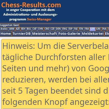
Logged on: Gast
Arabic
ARM
AZE
BIH
BUL
CAT
CHN
CRO
CZE
DEN
ENG
ESP
FAI
FIN
FRA
GER
GRE
INA
I
Home
TurnierDB
Meisterschaft
Foto-Galerie
Meldekartei
El
Hinweis: Um die Serverbel
tägliche Durchforsten aller 
Seiten und mehr) von Goog
reduzieren, werden bei alle
seit 5 Tagen beendet sind d
folgenden Knopf angezeigt