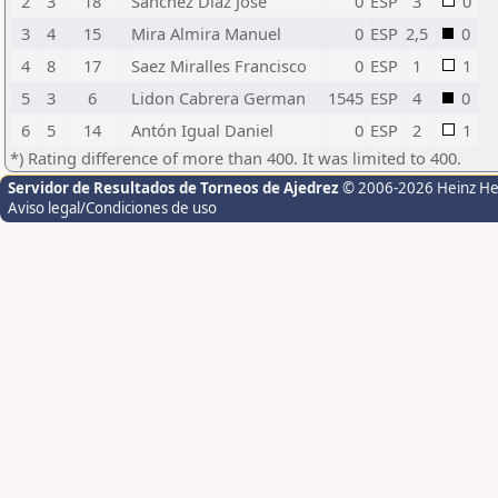
2
3
18
Sánchez Díaz José
0
ESP
3
0
3
4
15
Mira Almira Manuel
0
ESP
2,5
0
4
8
17
Saez Miralles Francisco
0
ESP
1
1
5
3
6
Lidon Cabrera German
1545
ESP
4
0
6
5
14
Antón Igual Daniel
0
ESP
2
1
*) Rating difference of more than 400. It was limited to 400.
Servidor de Resultados de Torneos de Ajedrez
© 2006-2026 Heinz H
Aviso legal/Condiciones de uso