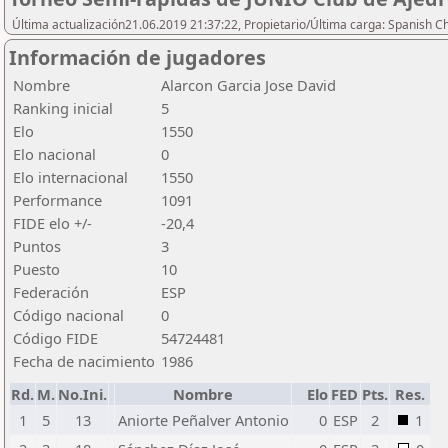
Última actualización21.06.2019 21:37:22, Propietario/Última carga: Spanish C
Información de jugadores
Nombre
Alarcon Garcia Jose David
Ranking inicial
5
Elo
1550
Elo nacional
0
Elo internacional
1550
Performance
1091
FIDE elo +/-
-20,4
Puntos
3
Puesto
10
Federación
ESP
Código nacional
0
Código FIDE
54724481
Fecha de nacimiento
1986
Rd.
M.
No.Ini.
Nombre
Elo
FED
Pts.
Res.
1
5
13
Aniorte Peñalver Antonio
0
ESP
2
1