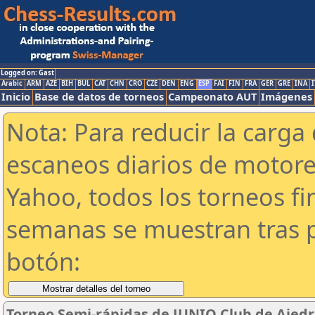
Logged on: Gast
Arabic
ARM
AZE
BIH
BUL
CAT
CHN
CRO
CZE
DEN
ENG
ESP
FAI
FIN
FRA
GER
GRE
INA
I
Inicio
Base de datos de torneos
Campeonato AUT
Imágenes
Nota: Para reducir la carga 
escaneos diarios de motor
Yahoo, todos los torneos f
semanas se muestran tras p
botón:
Torneo Semi-rápidas de JUNIO Club de Ajedr