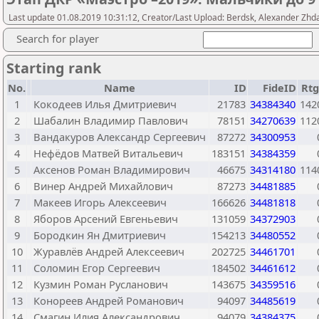
Last update 01.08.2019 10:31:12, Creator/Last Upload: Berdsk, Alexander Zhd
Search for player
Starting rank
No.
Name
ID
FideID
Rtg
1
Кокодеев Илья Дмитриевич
21783
34384340
142
2
Шабалин Владимир Павлович
78151
34270639
112
3
Вандакуров Александр Сергеевич
87272
34300953
4
Нефёдов Матвей Витальевич
183151
34384359
5
Аксенов Роман Владимирович
46675
34314180
114
6
Винер Андрей Михайлович
87273
34481885
7
Макеев Игорь Алексеевич
166626
34481818
8
Яборов Арсений Евгеньевич
131059
34372903
9
Бородкин Ян Дмитриевич
154213
34480552
10
Журавлёв Андрей Алексеевич
202725
34461701
11
Соломин Егор Сергеевич
184502
34461612
12
Кузмин Роман Русланович
143675
34359516
13
Конореев Андрей Романович
94097
34485619
14
Смагин Илия Александрович
94079
34384375