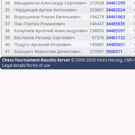
34
Мещеряков Александр Сергеевич
210538
34461299
35
Черданцев Артем Антонович
253651
34482024
36
Ворошилов Роман Евгеньевич
194279
34461663
37
Пак Платон Романович
146447
34485635
38
Колупаев Арсений Александрович
238850
34485597
39
Беспалов Ратмир Сергеевич
97376
34461132
40
Подуто Арсений Игоревич
145887
34485651
41
Бородич Мирослав Денисович
273591
5906571
Chess-Tournament-Results-Server
© 2006-2026 Heinz Herzog
, CMS-
Legal details/Terms of use