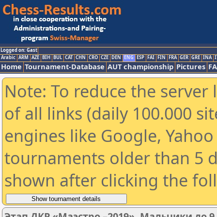
Logged on: Gast
Arabic
ARM
AZE
BIH
BUL
CAT
CHN
CRO
CZE
DEN
ENG
ESP
FAI
FIN
FRA
GER
GRE
INA
I
Home
Tournament-Database
AUT championship
Pictures
F
Note: To reduce the server 
of all links (daily 100.000 s
engines like Google, Yahoo a
tournaments older than 5 d
shown after clicking the fo
Этап ДКР «Маэстро –2019». Мальчики до 9 ле