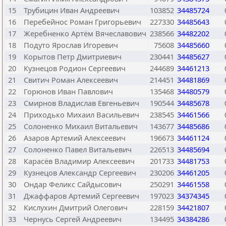
15
Трубицин Иван Андреевич
103852
34485724
16
Перебейнос Роман Григорьевич
227330
34485643
17
Жеребненко Артём Вячеславович
238566
34482202
18
Подуто Ярослав Игоревич
75608
34485660
19
Корытов Петр Дмитриевич
230441
34485627
20
Кузнецов Родион Сергеевич
244689
34461213
21
Свитич Роман Алексеевич
214451
34481869
22
Горюнов Иван Павлович
135468
34480579
23
Смирнов Владислав Евгеньевич
190544
34485678
24
Приходько Михаил Васильевич
238545
34461566
25
Солоненко Михаил Витальевич
143677
34485686
26
Азаров Артемий Алексеевич
196673
34461124
27
Солоненко Павел Витальевич
226513
34485694
28
Карасёв Владимир Алексеевич
201733
34481753
29
Кузнецов Александр Сергеевич
230206
34461205
30
Ондар Феликс Сайдысович
250291
34461558
31
Джаффаров Артемий Сергеевич
197023
34374345
32
Кислухин Дмитрий Олегович
228159
34421807
33
Чернусь Сергей Андреевич
134495
34384286