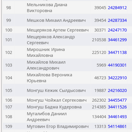
Мельникова Диана
98
39045
24284912
Викторовна
99
Мешков Михаил Андреевич
39454
24287334
100
Мещеряков Артем Сергеевич
30371
24247170
Мещеряков Александр
101
210538
34461299
Сергеевич
Мирошник Ирина
102
225120
34471138
Михайловна
Михайлов Михаил
103
5969
44190301
Александрович
Михайлова Вероника
104
46723
34222910
Юрьевна
105
Монгуш Кежик Сылдысович
19887
24216020
106
Монгуш Чойжал Сергекович
262302
34455477
107
Монгуш Бадма Кудеровна
214385
34411526
Муталибов Даниил
108
134404
34461493
Андреевич
109
Мутовин Егор Владимирович
13313
54114861