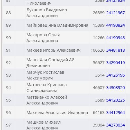
87
2689
24121924
Николаевич
Лукашов Владимир
88
26389
24121967
Александрович
89
Майковец Яна Владимировна
15399
44190824
Макарова Ольга
90
14266
44190948
Александровна
91
Макеев Игорь Алексеевич
166626
34481818
Маны-Хая Оргаадай Ай-
92
56627
34290419
Демирович
Марчук Ростислав
93
3514
34126195
Максимович
Матвеева Кристина
94
46607
34308920
Станиславовна
Матвиенко Алексей
95
3589
54120225
Александрович
96
Махнева Анастасия Ивановна
64163
34412964
Машков Михаил
97
39804
34273034
Александрович