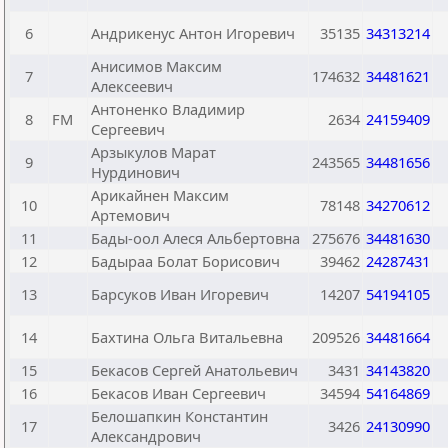
6
Андрикенус Антон Игоревич
35135
34313214
Анисимов Максим
7
174632
34481621
Алексеевич
Антоненко Владимир
8
FM
2634
24159409
Сергеевич
Арзыкулов Марат
9
243565
34481656
Нурдинович
Арикайнен Максим
10
78148
34270612
Артемович
11
Бады-оол Алеся Альбертовна
275676
34481630
12
Бадыраа Болат Борисович
39462
24287431
13
Барсуков Иван Игоревич
14207
54194105
14
Бахтина Ольга Витальевна
209526
34481664
15
Бекасов Сергей Анатольевич
3431
34143820
16
Бекасов Иван Сергеевич
34594
54164869
Белошапкин Константин
17
3426
24130990
Александрович