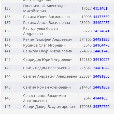
Пшеничный Александр
135
17627
4151461
Михайлович
136
Ракина Юлия Васильевна
19905
44173539
137
Ракина Алиса Васильевна
230204
34462287
Расторгуева Софья
138
38228
34374841
Андреевна
139
Рекин Тимофей Андреевич
274805
34481826
140
Русанов Олег Игоревич
3545
34164470
141
Саныгаа Очур Михайлович
274976
34481745
142
Свиридов Юрий Андреевич
175880
34410627
143
Свись Вадим Валерьевич
226341
34481842
144
Свитич Анастасия Алексеевна
223084
34481850
145
Свитич Роман Алексеевич
214451
34481869
Севостьянов Владимир
146
2647
4144163
Анатольевич
147
Сенди Давид Владимирович
170083
34372750