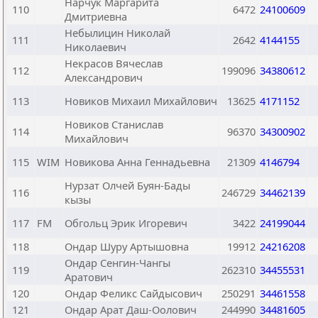
Нарчук Маргарита
110
6472
24100609
Дмитриевна
Небылицин Николай
111
2642
4144155
Николаевич
Некрасов Вячеслав
112
199096
34380612
Александрович
113
Новиков Михаил Михайлович
13625
4171152
Новиков Станислав
114
96370
34300902
Михайлович
115
WIM
Новикова Анна Геннадьевна
21309
4146794
Нурзат Олчей Буян-Бады
116
246729
34462139
кызы
117
FM
Обгольц Эрик Игоревич
3422
24199044
118
Ондар Шуру Артышовна
19912
24216208
Ондар Сенгин-Чангы
119
262310
34455531
Аратович
120
Ондар Феликс Сайдысович
250291
34461558
121
Ондар Арат Даш-Оолович
244990
34481605