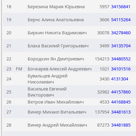
18
Березина Мария Юрьевна
5957
34156841
19
Бернс Алина Анатольевна
3606
54115264
20
Биркин Никита Вадимович
30078
34278460
21
Блаха Василий Григорьевич
3499
34135704
22
Бородкин Ян Дмитриевич
154213
34480552
23
FM
Бочкарев Алексей Андреевич
1021
34101516
Бувальцев Андрей
24
3430
4131304
Николаевич
Васильев Евгений
25
32982
44157860
Викторович
26
Ветров Иван Михайлович
4533
44168845
27
Винер Михаил Витальевич
137954
34481613
28
Винер Андрей Михайлович
87273
34481885