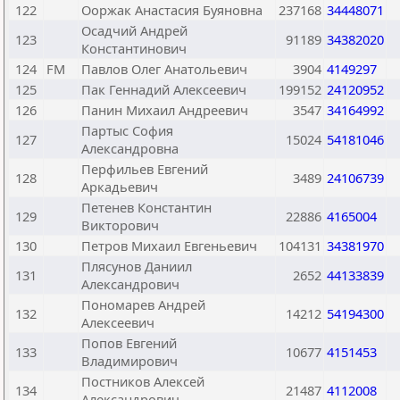
122
Ооржак Анастасия Буяновна
237168
34448071
Осадчий Андрей
123
91189
34382020
Константинович
124
FM
Павлов Олег Анатольевич
3904
4149297
125
Пак Геннадий Алексеевич
199152
24120952
126
Панин Михаил Андреевич
3547
34164992
Партыс София
127
15024
54181046
Александровна
Перфильев Евгений
128
3489
24106739
Аркадьевич
Петенев Константин
129
22886
4165004
Викторович
130
Петров Михаил Евгеньевич
104131
34381970
Плясунов Даниил
131
2652
44133839
Александрович
Пономарев Андрей
132
14212
54194300
Алексеевич
Попов Евгений
133
10677
4151453
Владимирович
Постников Алексей
134
21487
4112008
Александрович