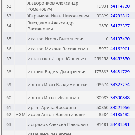
Жаворонков Александр
52
19931
54114730
Романович
53
Жарников Иван Николаевич
39829
24282812
Звездаков Александр
54
2670
54173337
Васильевич
55
Иванов Игорь Витальевич
0
34137430
56
Иванов Михаил Васильевич
5972
44162901
57
Игнатенко Игорь Юрьевич
259258
34453350
58
Игонин Вадим Дмитриевич
175883
34481729
59
Изотов Иван Владимирович
98674
34327274
60
Изотов Игнат Иванович
30083
34300848
61
Иргит Арина Эресовна
50850
34221956
62
AGM
Исаев Антон Валентинович
8584
24185132
63
Истрахов Алексей Павлович
91481
34481591
Казачанский Сергей