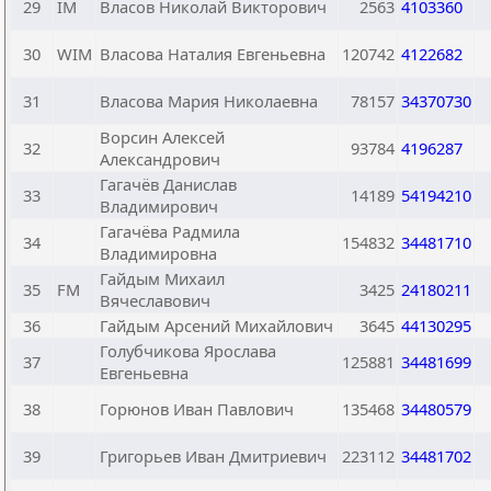
29
IM
Власов Николай Викторович
2563
4103360
30
WIM
Власова Наталия Евгеньевна
120742
4122682
31
Власова Мария Николаевна
78157
34370730
Ворсин Алексей
32
93784
4196287
Александрович
Гагачёв Данислав
33
14189
54194210
Владимирович
Гагачёва Радмила
34
154832
34481710
Владимировна
Гайдым Михаил
35
FM
3425
24180211
Вячеславович
36
Гайдым Арсений Михайлович
3645
44130295
Голубчикова Ярослава
37
125881
34481699
Евгеньевна
38
Горюнов Иван Павлович
135468
34480579
39
Григорьев Иван Дмитриевич
223112
34481702