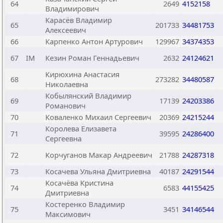
64
2649
4152158
Владимирович
Карасёв Владимир
65
201733
34481753
Алексеевич
66
Карпенко Антон Артурович
129967
34374353
67
IM
Кезин Роман Геннадьевич
2632
24124621
Кирюхина Анастасия
68
273282
34480587
Николаевна
Кобылянский Владимир
69
17139
24203386
Романович
70
Коваленко Михаил Сергеевич
20369
24215244
Королева Елизавета
71
39595
24286400
Сергеевна
72
Корчуганов Макар Андреевич
21788
24287318
73
Косачева Ульяна Дмитриевна
40187
24291544
Косачёва Кристина
74
6583
44155425
Дмитриевна
Костеренко Владимир
75
3451
34146544
Максимович