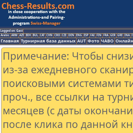
Logged on: Gast
Arabic
ARM
AZE
BIH
BUL
CAT
CHN
CRO
CZE
DEN
ENG
ESP
FAI
FIN
FRA
GER
GRE
INA
I
Главная
Турнирная база данных
AUT
Фото
ЧАВО
Онлайн
Примечание: Чтобы снизи
из-за ежедневного скани
поисковыми системами ти
проч., все ссылки на тур
месяцев (с даты окончан
после клика по данной кн