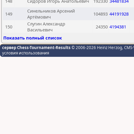
148
Сидоров Игорь Анатольевич
192330
34481834
Синельников Арсений
149
104893
44191928
Артёмович
Слугин Александр
150
24350
4194381
Васильевич
Показать полный список
сервер Chess-Tournament-Results
© 2006-2026 Heinz Herzog
, CMS-
условия использования