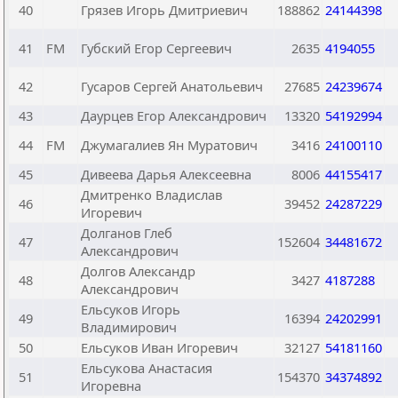
40
Грязев Игорь Дмитриевич
188862
24144398
41
FM
Губский Егор Сергеевич
2635
4194055
42
Гусаров Сергей Анатольевич
27685
24239674
43
Даурцев Егор Александрович
13320
54192994
44
FM
Джумагалиев Ян Муратович
3416
24100110
45
Дивеева Дарья Алексеевна
8006
44155417
Дмитренко Владислав
46
39452
24287229
Игоревич
Долганов Глеб
47
152604
34481672
Александрович
Долгов Александр
48
3427
4187288
Александрович
Ельсуков Игорь
49
16394
24202991
Владимирович
50
Ельсуков Иван Игоревич
32127
54181160
Ельсукова Анастасия
51
154370
34374892
Игоревна