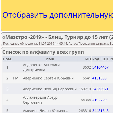
Отобразить дополнительну
«Маэстро -2019» - Блиц. Турнир до 15 лет (
Последнее обновление11.07.2019 14:05:44, Автор/Последняя загрузка: Be
Список по алфавиту всех групп
Ном.
Имя
ИН
код FIDE
Р
Авдоченко Ангелина
1
3602
54104467
Дмитриевна
2
FM
Аверченко Сергей Юрьевич
6641
4131533
3
Аверченко Леонид Сергеевич
150710
34360921
Аллахвердов Артур
4
64364
4192729
Сергоевич
5
Амелина Диана Юрьевна
263316
34481648