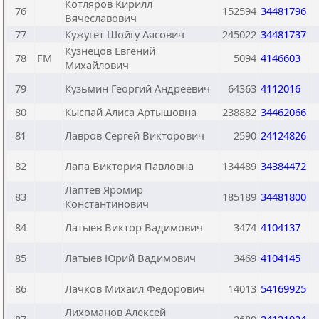
Котляров Кирилл
76
152594
34481796
Вячеславович
77
Кужугет Шойгу Аясович
245022
34481737
Кузнецов Евгений
78
FM
5094
4146603
Михайлович
79
Кузьмин Георгий Андреевич
64363
4112016
80
Кыспай Алиса Артышовна
238882
34462066
81
Лавров Сергей Викторович
2590
24124826
82
Лапа Виктория Павловна
134489
34384472
Лаптев Яромир
83
185189
34481800
Константинович
84
Латыев Виктор Вадимович
3474
4104137
85
Латыев Юрий Вадимович
3469
4104145
86
Лачков Михаил Федорович
14013
54169925
Лихоманов Алексей