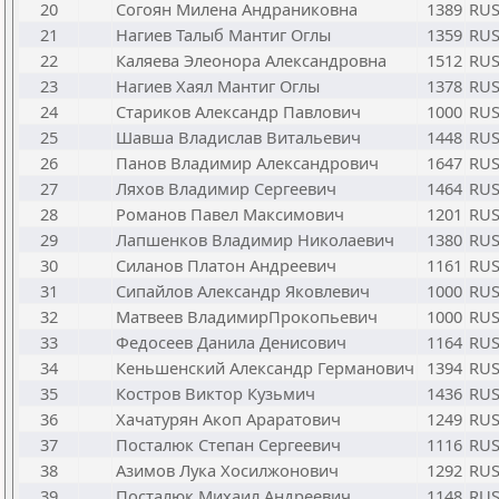
20
Согоян Милена Андраниковна
1389
RU
21
Нагиев Талыб Мантиг Оглы
1359
RU
22
Каляева Элеонора Александровна
1512
RU
23
Нагиев Хаял Мантиг Оглы
1378
RU
24
Стариков Александр Павлович
1000
RU
25
Шавша Владислав Витальевич
1448
RU
26
Панов Владимир Александрович
1647
RU
27
Ляхов Владимир Сергеевич
1464
RU
28
Романов Павел Максимович
1201
RU
29
Лапшенков Владимир Николаевич
1380
RU
30
Силанов Платон Андреевич
1161
RU
31
Сипайлов Александр Яковлевич
1000
RU
32
Матвеев ВладимирПрокопьевич
1000
RU
33
Федосеев Данила Денисович
1164
RU
34
Кеньшенский Александр Германович
1394
RU
35
Костров Виктор Кузьмич
1436
RU
36
Хачатурян Акоп Араратович
1249
RU
37
Посталюк Степан Сергеевич
1116
RU
38
Азимов Лука Хосилжонович
1292
RU
39
Посталюк Михаил Андреевич
1148
RU