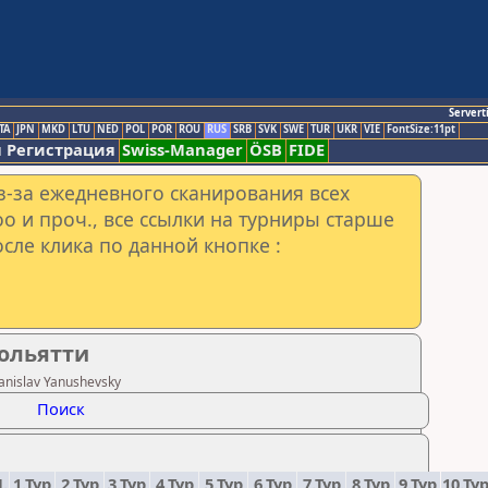
Servert
TA
JPN
MKD
LTU
NED
POL
POR
ROU
RUS
SRB
SVK
SWE
TUR
UKR
VIE
FontSize:11pt
 Регистрация
Swiss-Manager
ÖSB
FIDE
з-за ежедневного сканирования всех
o и проч., все ссылки на турниры старше
сле клика по данной кнопке :
ольятти
nislav Yanushevsky
Поиск
.
1.Тур
2.Тур
3.Тур
4.Тур
5.Тур
6.Тур
7.Тур
8.Тур
9.Тур
10.Ту