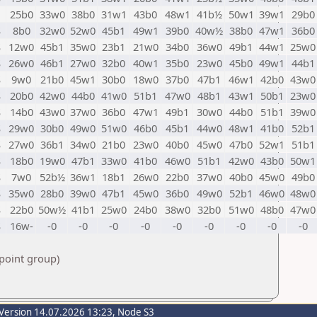
25b0
33w0
38b0
31w1
43b0
48w1
41b½
50w1
39w1
29b0
S
8b0
32w0
52w0
45b1
49w1
39b0
40w½
38b0
47w1
36b0
S
12w0
45b1
35w0
23b1
21w0
34b0
36w0
49b1
44w1
25w0
S
26w0
46b1
27w0
32b0
40w1
35b0
23w0
45b0
49w1
44b1
S
9w0
21b0
45w1
30b0
18w0
37b0
47b1
46w1
42b0
43w0
S
20b0
42w0
44b0
41w0
51b1
47w0
48b1
43w1
50b1
23w0
S
14b0
43w0
37w0
36b0
47w1
49b1
30w0
44b0
51b1
39w0
S
29w0
30b0
49w0
51w0
46b0
45b1
44w0
48w1
41b0
52b1
S
27w0
36b1
34w0
21b0
23w0
40b0
45w0
47b0
52w1
51b1
S
18b0
19w0
47b1
33w0
41b0
46w0
51b1
42w0
43b0
50w1
S
7w0
52b½
36w1
18b1
26w0
22b0
37w0
40b0
45w0
49b0
S
35w0
28b0
39w0
47b1
45w0
36b0
49w0
52b1
46w0
48w0
S
22b0
50w½
41b1
25w0
24b0
38w0
32b0
51w0
48b0
47w0
S
16w-
-0
-0
-0
-0
-0
-0
-0
-0
-0
 point group)
Version 14.07.2026 13:23, Node S3