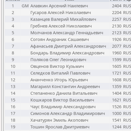
1
GM
Алавкин Арсений Наилевич
2404
RU
2
Гусаров Алексей Николаевич
2204
RU
3
Казанцев Валерий Михайлович
2257
RU
4
Гребнев Алексей Николаевич
2130
RU
5
Молчанов Александр Геннадьевич
2123
RU
6
Согоян Андраник Сашаевич
1926
RU
7
Афанасьев Дмитрий Александрович
2077
RU
8
Бондарь Владимир Александрович
1960
RU
9
Поляков Олег Леонидович
1599
RU
10
Овценов Виктор Кузьмич
1605
RU
11
Селедков Виталий Павлович
1721
RU
12
Ананченко Игорь Юрьевич
1608
RU
13
Магарилл Константин Андреевич
1359
RU
14
Степаненко Данила Витальевич
1404
RU
15
Кошкаров Виктор Васильевич
1621
RU
16
Чаус Владимир Александрович
1526
RU
17
Симонов Александр Владимирович
1000
RU
18
Хачатурян Эмиль Акопович
1541
RU
19
Тошин Ярослав Дмитриевич
1244
RU