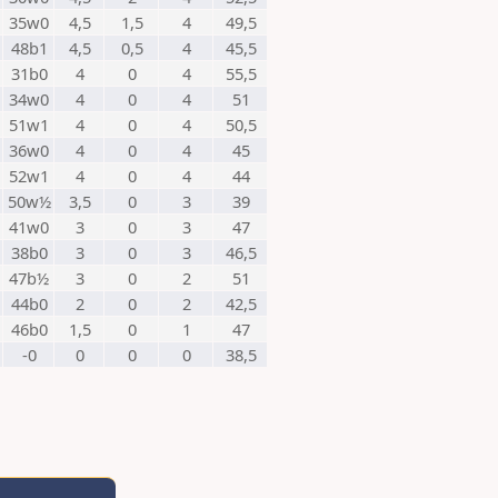
35w0
4,5
1,5
4
49,5
48b1
4,5
0,5
4
45,5
31b0
4
0
4
55,5
34w0
4
0
4
51
51w1
4
0
4
50,5
36w0
4
0
4
45
52w1
4
0
4
44
50w½
3,5
0
3
39
41w0
3
0
3
47
38b0
3
0
3
46,5
47b½
3
0
2
51
44b0
2
0
2
42,5
46b0
1,5
0
1
47
-0
0
0
0
38,5