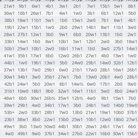
S
21w1
9b1
6w1
4b1
3w1
2b1
7w1
15b1
5w1
8b1
S
36w1
16b1
26w1
7b1
4w1
1w0
3b1
6b1
12w1
5b0
S
38b1
18w1
11b1
5w1
1b0
15w1
2w0
7b1
6w1
4b1
S
19b1
22w1
15b1
1w0
2b0
29w1
14b1
8w1
11b1
3w0
S
28w1
27b1
12w1
3b0
9w1
6b0
20w1
13b1
1b0
2w1
S
33b1
14w1
1b0
8w1
10b1
5w1
12b1
2w0
3b0
18w1
S
50b1
25w1
10b1
2w0
16b1
11w1
1b0
3w0
27b1
14w1
S
41w1
35b1
17w1
6b0
12w0
26b1
27w1
4b0
13w1
1w0
S
44b1
1w0
19b1
13w1
5b0
24w0
29b1
14w0
32b1
12b1
S
37w1
13b1
7w0
29b1
6w0
21b1
17w0
28b1
16w1
26b1
S
30w1
34b1
3w0
35b1
27w1
7b0
13w0
20b1
4w0
28b1
S
42b1
24w1
5b0
20w1
8b1
14w½
6w0
17b1
2b0
9w0
S
31b1
10w0
18b1
9b0
32w1
16w1
11b1
5w0
8b0
24w1
S
46w1
6b0
30w1
26b½
35w1
12b½
4w0
9b1
15w1
7b0
S
39w1
29b1
4w0
34b1
17w1
3b0
24b1
1w0
14b0
19w0
S
53b+
2w0
33b1
28b1
7w0
13b0
21w1
19w1
10b0
37b1
S
23b1
38w1
8b0
22w1
15b0
25w1
10b1
12w0
18b0
27w1
S
49w1
3b0
13w0
50w0
44b1
30b1
26w1
24b1
17w1
6b0
S
4w0
49b1
9w0
37b1
34w1
27b0
22w1
16b0
30w1
15b1