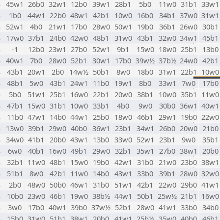
S
45w1
26b0
32w1
12b0
39w1
28b1
5b0
11w0
31b1
33w1
S
1b0
44w1
22b0
48w1
42b1
10w0
16b0
34b1
37w0
31w1
S
52w1
4b0
21w1
17b0
28w0
50w1
19b0
36b1
26w0
30b1
S
17w0
37b1
24b0
42w0
48b1
31w0
43b1
32w0
34w1
45b1
S
-1
12b0
23w1
27b0
52w1
9b1
15w0
18w0
25b1
13b0
S
40w1
7b0
28w0
52b1
30w1
17b0
39w½
37b½
24w0
42b1
S
43b1
20w1
2b0
14w½
50b1
8w0
18b0
31w1
22b1
10w0
S
48b1
5w0
43b1
24w1
11b0
19w1
8b0
33w1
7w0
17b0
S
5b0
51w1
25b1
16w0
22b1
20w0
38b1
10w0
35b1
11w0
S
47b1
15w0
31b1
10w0
33b1
4b0
9w0
30b0
36w1
40w1
S
11b0
47w1
14b0
44w1
25b0
18w0
46b1
29w1
19b0
22w0
S
13w0
39b1
29w0
40b0
36w1
23b1
34w1
26b0
20w0
21b0
S
34w0
41b1
20b0
43w1
13b0
33w0
52w1
23b1
9w0
35b1
S
6w0
40b1
16w0
49b1
29w0
32b1
35w1
27b0
38w1
20b0
S
32b1
11w0
48b1
15w0
19b0
42w1
31b0
21w0
23b0
38w1
S
51b1
8w0
42b1
11w0
14b0
43w1
33b0
39b1
28w0
32w0
S
2b0
48w0
50b0
46w1
31b0
51w1
42b1
22w0
29b0
41w1
S
10b0
23w0
46b1
19w0
38b½
44w1
50b1
25w½
21b1
16w0
S
3w0
17b0
40w1
39b0
37w½
52b1
28w0
41w1
33b0
34b0
S
15b0
31w0
51b1
38w1
20b0
41w1
25b½
35w0
40b0
46b1