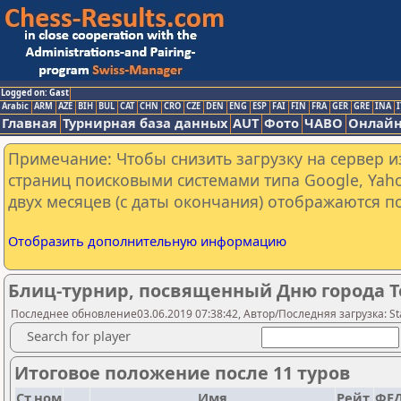
Logged on: Gast
Arabic
ARM
AZE
BIH
BUL
CAT
CHN
CRO
CZE
DEN
ENG
ESP
FAI
FIN
FRA
GER
GRE
INA
I
Главная
Турнирная база данных
AUT
Фото
ЧАВО
Онлайн
Примечание: Чтобы снизить загрузку на сервер и
страниц поисковыми системами типа Google, Yaho
двух месяцев (с даты окончания) отображаются по
Отобразить дополнительную информацию
Блиц-турнир, посвященный Дню города Т
Последнее обновление03.06.2019 07:38:42, Автор/Последняя загрузка: Sta
Search for player
Итоговое положение после 11 туров
Ст.ном
Имя
Рейт.
ФЕД