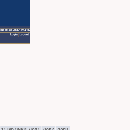
ime 08.08.2026 13:54:36
Login
Logout
р
11.Тур
Очки
Доп1
Доп2
Доп3