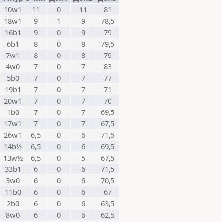
10w1
11
0
11
81
18w1
9
1
9
78,5
16b1
9
0
9
79
6b1
8
0
8
79,5
7w1
8
0
8
79
4w0
7
0
7
83
5b0
7
0
7
77
19b1
7
0
7
71
20w1
7
0
7
70
1b0
7
0
7
69,5
17w1
7
0
7
67,5
26w1
6,5
0
6
71,5
14b½
6,5
0
6
69,5
13w½
6,5
0
5
67,5
33b1
6
0
6
71,5
3w0
6
0
6
70,5
11b0
6
0
6
67
2b0
6
0
6
63,5
8w0
6
0
6
62,5