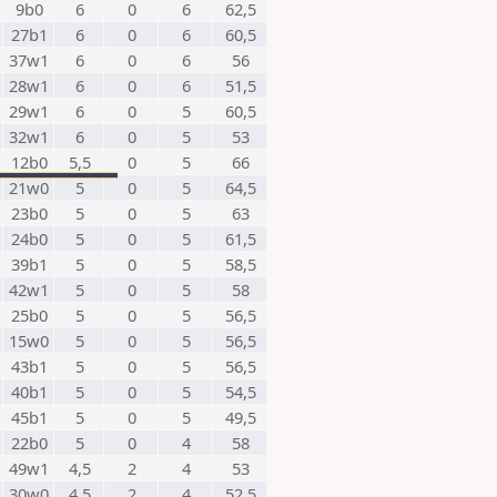
9b0
6
0
6
62,5
27b1
6
0
6
60,5
37w1
6
0
6
56
28w1
6
0
6
51,5
29w1
6
0
5
60,5
32w1
6
0
5
53
12b0
5,5
0
5
66
21w0
5
0
5
64,5
23b0
5
0
5
63
24b0
5
0
5
61,5
39b1
5
0
5
58,5
42w1
5
0
5
58
25b0
5
0
5
56,5
15w0
5
0
5
56,5
43b1
5
0
5
56,5
40b1
5
0
5
54,5
45b1
5
0
5
49,5
22b0
5
0
4
58
49w1
4,5
2
4
53
30w0
4,5
2
4
52,5