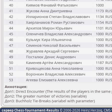
40
Киямов Фанавий Фатыхович
1000
41
Жукова Анна Дмитриевна
1173
RU
42
Илларионов Степан Владиславович
1134
RU
43
Хаерланамов Роман Рустамович
1154
RU
44
Архипов Мирон Юрьевич
1101
RU
45
Оленичев Владислав Александрович
1000
RU
46
Кузьмук Кира Ильинична
1000
RU
47
Семенов Николай Васильевич
1000
RU
48
Журавлев Аркадий Сергеевич
1000
RU
49
Посталюк Денис Андреевич
1090
RU
50
Каменев Артём Александрович
1187
RU
51
Кривощекова Анна Николаевна
1000
RU
52
Воронкин Владислав Алексеевич
1000
RU
53
Агеева Елизавета Алексеевна
1000
RU
Аннотация:
Доп1: Direct Encounter (The results of the players in the same
Доп2: The greater number of victories (variable)
Доп3: Buchholz Tie-Breaks (variabel with parameter)
сервер Chess-Tournament-Results
© 2006-2026 Heinz Herzog
, CMS-