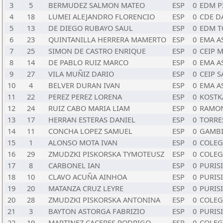
3
5
BERMUDEZ SALMON MATEO
ESP
0
EDM P
4
18
LUMEI ALEJANDRO FLORENCIO
ESP
0
CDE D
5
13
DE DIEGO RUBAYO SAUL
ESP
0
EDM T
6
23
QUINTANILLA HERRERA MAMERTO
ESP
0
EMA A
7
25
SIMON DE CASTRO ENRIQUE
ESP
0
CEIP 
8
14
DE PABLO RUIZ MARCO
ESP
0
EMA A
9
27
VILA MUÑIZ DARIO
ESP
0
CEIP 
10
4
BELVER DURAN IVAN
ESP
0
EMA A
11
22
PEREZ PEREZ LORENA
ESP
0
KOSTK
12
24
RUIZ CABO MARIA LIAM
ESP
0
RAMON
13
17
HERRAN ESTERAS DANIEL
ESP
0
TORRE
14
11
CONCHA LOPEZ SAMUEL
ESP
0
GAMB
15
1
ALONSO MOTA IVAN
ESP
0
COLEG
16
29
ZMUDZKI PISKORSKA TYMOTEUSZ
ESP
0
COLEG
17
8
CARBONEL IAN
ESP
0
PURIS
18
10
CLAVO ACUÑA AINHOA
ESP
0
PURIS
19
20
MATANZA CRUZ LEYRE
ESP
0
PURIS
20
28
ZMUDZKI PISKORSKA ANTONINA
ESP
0
COLEG
21
3
BAYTON ASTORGA FABRIZIO
ESP
0
PURIS
22
19
MARTINEZ CACERES RODRIGO
ESP
0
COLEG