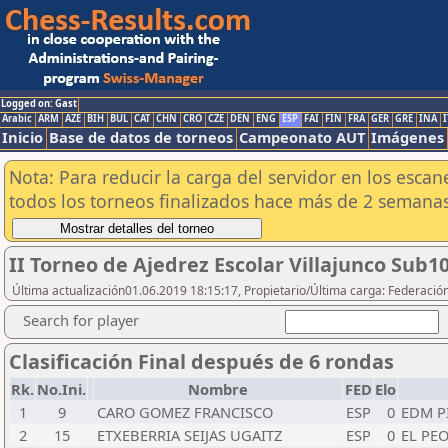
Logged on: Gast
Arabic
ARM
AZE
BIH
BUL
CAT
CHN
CRO
CZE
DEN
ENG
ESP
FAI
FIN
FRA
GER
GRE
INA
I
Inicio
Base de datos de torneos
Campeonato AUT
Imágenes
Nota: Para reducir la carga del servidor en los esc
todos los torneos finalizados hace más de 2 semanas
II Torneo de Ajedrez Escolar Villajunco Sub1
Última actualización01.06.2019 18:15:17, Propietario/Última carga: Federació
Search for player
Clasificación Final después de 6 rondas
Rk.
No.Ini.
Nombre
FED
Elo
1
9
CARO GOMEZ FRANCISCO
ESP
0
EDM P
2
15
ETXEBERRIA SEIJAS UGAITZ
ESP
0
EL PEO