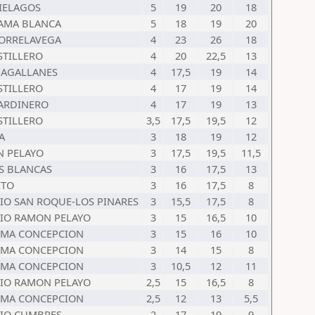
IELAGOS
5
19
20
18
AMA BLANCA
5
18
19
20
ORRELAVEGA
4
23
26
18
STILLERO
4
20
22,5
13
MAGALLANES
4
17,5
19
14
STILLERO
4
17
19
14
SARDINERO
4
17
19
13
STILLERO
3,5
17,5
19,5
12
A
3
18
19
12
 PELAYO
3
17,5
19,5
11,5
S BLANCAS
3
16
17,5
13
ITO
3
16
17,5
8
IO SAN ROQUE-LOS PINARES
3
15,5
17,5
8
IO RAMON PELAYO
3
15
16,5
10
IMA CONCEPCION
3
15
16
10
IMA CONCEPCION
3
14
15
8
IMA CONCEPCION
3
10,5
12
11
IO RAMON PELAYO
2,5
15
16,5
8
IMA CONCEPCION
2,5
12
13
5,5
IO CUMBRES
2
17
19
9