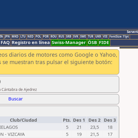
Servert
TA
JPN
MKD
LTU
NED
POL
POR
ROU
RUS
SRB
SVK
SWE
TUR
UKR
VIE
FontSize:11pt
FAQ
Registro en línea
Swiss-Manager
ÖSB
FIDE
aneos diarios de motores como Google o Yahoo,
 se muestran tras pulsar el siguiente botón:
0
n Cántabra de Ajedrez
Buscar
Club/Ciudad
Pts.
Des 1
Des 2
Des 3
IELAGOS
5
21
23,5
18
N - VIZCAYA
5
19
21,5
17