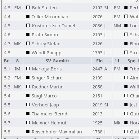
4.3
FM
Birk Steffen
2192
SI
-
FM
Perh
4.4
Toller Maximilian
2076
-
FM
Wat
4.5
Kristoferitsch Daniel
2086
J
-
NM
Loe
4.6
Prato Simon
2103
J
-
Schw
4.7
MK
Schrey Stefan
2126
-
Elpo
4.8
Wendl Philipp
1763
J
-
Str
Br.
8
SV Gamlitz
Elo
-
11
Spg.
5.1
IM
Markoja Boris
2447
A
-
FM
Trbo
5.2
FM
Singer Richard
2199
-
Alm
5.3
MK
Riedner Martin
2058
-
Wil
5.4
Stagl Marco
2151
-
Char
5.5
Verhoef Jaap
2019
SI
-
Jezt
5.6
Thalmeier Bernd
2013
-
Gut
5.7
Meixner Helmut
1925
-
Mk
Hor
5.8
Reisenhofer Maximilian
1738
J
-
Gut