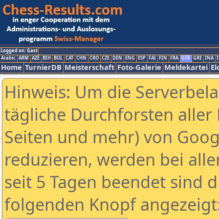
Logged on: Gast
Arabic
ARM
AZE
BIH
BUL
CAT
CHN
CRO
CZE
DEN
ENG
ESP
FAI
FIN
FRA
GER
GRE
INA
I
Home
TurnierDB
Meisterschaft
Foto-Galerie
Meldekartei
El
Hinweis: Um die Serverbel
tägliche Durchforsten aller 
Seiten und mehr) von Goog
reduzieren, werden bei alle
seit 5 Tagen beendet sind d
folgenden Knopf angezeigt