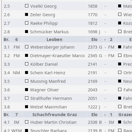
2.5
Voelkl Georg
1858
-
Mat
2.6
Zeiler Georg
1770
-
Wie
2.7
Raeke Philipp
1812
-
Koz
2.8
Schmücker Markus
1698
J
-
Bret
Br.
6
Leoben
Elo
-
2
E
3.1
FM
Webersberger Johann
2373
G
-
FM
Fahr
3.2
FM
Dietmayer-Kraeutler Marco
2345
G
-
FM
Ebn
3.3
Kölber Daniel
2141
-
Pre
3.4
NM
Schein Karl-Heinz
2191
-
Ort
3.5
Mussnig Manfred
2169
-
Neu
3.6
Wagner Oliver
2043
-
Fah
3.7
Strallhofer Hermann
2051
-
Fah
3.8
Welzel Maximilian
1222
J
-
Bret
Br.
7
Schachfreunde Graz
Elo
-
1
Graze
4.1
IM
Huber Martin Christian
2338
B
-
IM
Schn
4.2
WFM
Teuschler Barbara
2139
B
-
FM
Rag