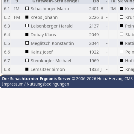
Br.
9
Gratwein-Straßengel
Elo
-
10
Sk Win
6.1
IM
Schachinger Mario
2401
B
-
IM
Krei
6.2
FM
Krebs Johann
2226
B
-
Kru
6.3
Leisenberger Harald
2137
-
Pei
6.4
Dobay Klaus
2049
-
Stab
6.5
Meglitsch Konstantin
2044
-
Ratt
6.6
Kainz Josef
1922
-
Pei
6.7
Steinkogler Michael
1969
-
Hofb
6.8
Lemsitzer Simon
1833
J
-
Kna
Der Schachturnier-Ergebnis-Server
© 2006-2026 Heinz Herzog
, CMS
Impressum / Nutzungsbedingungen