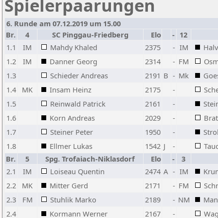
Spielerpaarungen
6. Runde am 07.12.2019 um 15.00
Br.
4
SC Pinggau-Friedberg
Elo
-
12
1.1
IM
Mahdy Khaled
2375
-
IM
Hal
1.2
IM
Danner Georg
2314
-
FM
Osm
1.3
Schieder Andreas
2191
B
-
Mk
Goe
1.4
MK
Insam Heinz
2175
-
Sch
1.5
Reinwald Patrick
2161
-
Stei
1.6
Korn Andreas
2029
-
Bra
1.7
Steiner Peter
1950
-
Stro
1.8
Ellmer Lukas
1542
J
-
Tau
Br.
5
Spg. Trofaiach-Niklasdorf
Elo
-
3
2.1
IM
Loiseau Quentin
2474
A
-
IM
Kru
2.2
MK
Mitter Gerd
2171
-
FM
Schr
2.3
FM
Stuhlik Marko
2189
-
NM
Man
2.4
Kormann Werner
2167
-
Wag