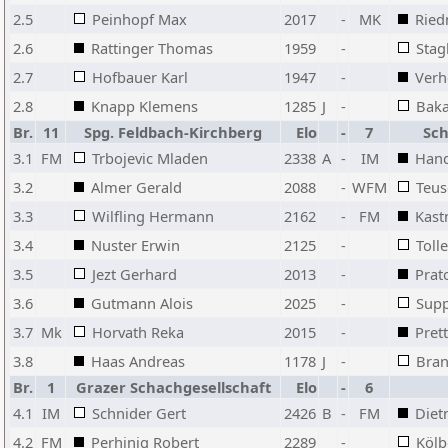
2.5
Peinhopf Max
2017
-
MK
Ried
2.6
Rattinger Thomas
1959
-
Stag
2.7
Hofbauer Karl
1947
-
Verh
2.8
Knapp Klemens
1285
J
-
Baka
Br.
11
Spg. Feldbach-Kirchberg
Elo
-
7
Sc
3.1
FM
Trbojevic Mladen
2338
A
-
IM
Hand
3.2
Almer Gerald
2088
-
WFM
Teus
3.3
Wilfling Hermann
2162
-
FM
Kast
3.4
Nuster Erwin
2125
-
Toll
3.5
Jezt Gerhard
2013
-
Prat
3.6
Gutmann Alois
2025
-
Supp
3.7
Mk
Horvath Reka
2015
-
Pret
3.8
Haas Andreas
1178
J
-
Bran
Br.
1
Grazer Schachgesellschaft
Elo
-
6
4.1
IM
Schnider Gert
2426
B
-
FM
Diet
4.2
FM
Perhinig Robert
2289
-
Kölb