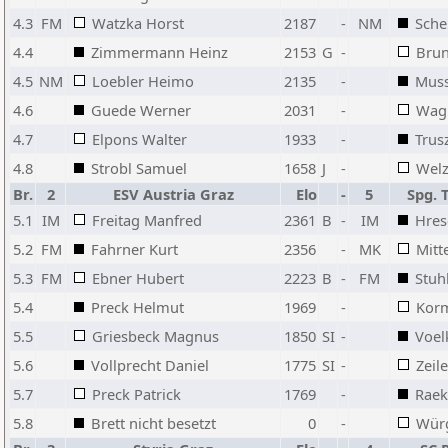
4.3
FM
Watzka Horst
2187
-
NM
Sche
4.4
Zimmermann Heinz
2153
G
-
Brun
4.5
NM
Loebler Heimo
2135
-
Muss
4.6
Guede Werner
2031
-
Wagn
4.7
Elpons Walter
1933
-
Trus
4.8
Strobl Samuel
1658
J
-
Welz
Br.
2
ESV Austria Graz
Elo
-
5
Spg. 
5.1
IM
Freitag Manfred
2361
B
-
IM
Hres
5.2
FM
Fahrner Kurt
2356
-
MK
Mitt
5.3
FM
Ebner Hubert
2223
B
-
FM
Stuh
5.4
Preck Helmut
1969
-
Kor
5.5
Griesbeck Magnus
1850
SI
-
Voel
5.6
Vollprecht Daniel
1775
SI
-
Zeil
5.7
Preck Patrick
1769
-
Raek
5.8
Brett nicht besetzt
0
-
Wür