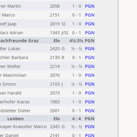
ner Martin
2058
1 - 0
PGN
l Marco
2151
0 - 1
PGN
oef Jaap
2019
SI
1 - 0
PGN
larz Adrian
1343
J/SI
0 - 1
PGN
hachfreunde Graz
Elo
4½:3½
PGN
ler Lukas
2420
G
½ - ½
PGN
chler Barbara
2139
B
0 - 1
PGN
ner Walter
2214
½ - ½
PGN
er Maximilian
2076
1 - 0
PGN
o Simon
2103
J
½ - ½
PGN
an Harald
2073
1 - 0
PGN
terhofer Kiaras
1983
1 - 0
PGN
dstetter Dieter
2001
0 - 1
PGN
Leoben
Elo
4 : 4
PGN
mayer-Kraeutler Marco
2345
G
½ - ½
PGN
er Daniel
2141
0 - 1
PGN