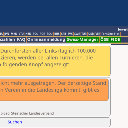
Servert
TA
JPN
MKD
LTU
NED
POL
POR
ROU
RUS
SRB
SVK
SWE
TUR
UKR
VIE
FontSize:11pt
ozahlen
FAQ
Onlineanmeldung
Swiss-Manager
ÖSB
FIDE
urchforsten aller Links (täglich 100.000
ieren, werden bei allen Turnieren, die
ch folgenden Knopf angezeigt:
icht mehr ausgetragen. Der derzeitige Stand
in Verein in die Landesliga kommt, gibt es
 Upload: Steirischer Landesverband
Suchen