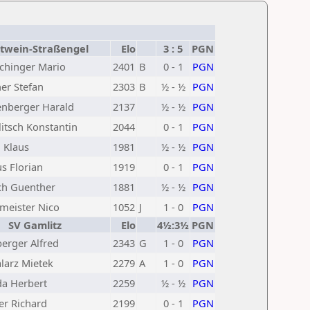
twein-Straßengel
Elo
3 : 5
PGN
chinger Mario
2401
B
0 - 1
PGN
ner Stefan
2303
B
½ - ½
PGN
enberger Harald
2137
½ - ½
PGN
itsch Konstantin
2044
0 - 1
PGN
l Klaus
1981
½ - ½
PGN
s Florian
1919
0 - 1
PGN
sch Guenther
1881
½ - ½
PGN
meister Nico
1052
J
1 - 0
PGN
SV Gamlitz
Elo
4½:3½
PGN
berger Alfred
2343
G
1 - 0
PGN
larz Mietek
2279
A
1 - 0
PGN
a Herbert
2259
½ - ½
PGN
er Richard
2199
0 - 1
PGN