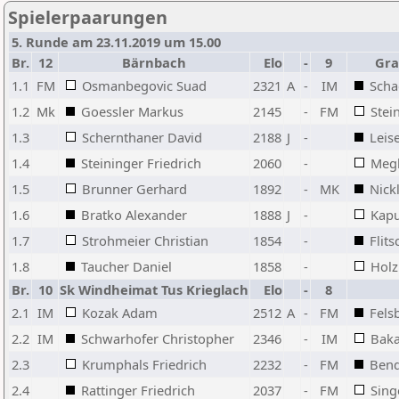
Spielerpaarungen
5. Runde am 23.11.2019 um 15.00
Br.
12
Bärnbach
Elo
-
9
Gra
1.1
FM
Osmanbegovic Suad
2321
A
-
IM
Scha
1.2
Mk
Goessler Markus
2145
-
FM
Stei
1.3
Schernthaner David
2188
J
-
Leis
1.4
Steininger Friedrich
2060
-
Megl
1.5
Brunner Gerhard
1892
-
MK
Nick
1.6
Bratko Alexander
1888
J
-
Kapu
1.7
Strohmeier Christian
1854
-
Flit
1.8
Taucher Daniel
1858
-
Holz
Br.
10
Sk Windheimat Tus Krieglach
Elo
-
8
2.1
IM
Kozak Adam
2512
A
-
FM
Fels
2.2
IM
Schwarhofer Christopher
2346
-
IM
Baka
2.3
Krumphals Friedrich
2232
-
FM
Bend
2.4
Rattinger Friedrich
2037
-
FM
Sing