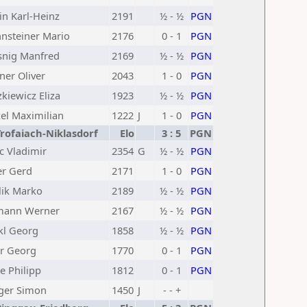
in Karl-Heinz
2191
½ - ½
PGN
nsteiner Mario
2176
0 - 1
PGN
nig Manfred
2169
½ - ½
PGN
er Oliver
2043
1 - 0
PGN
zkiewicz Eliza
1923
½ - ½
PGN
el Maximilian
1222
J
1 - 0
PGN
Trofaiach-Niklasdorf
Elo
3 : 5
PGN
c Vladimir
2354
G
½ - ½
PGN
er Gerd
2171
1 - 0
PGN
lik Marko
2189
½ - ½
PGN
mann Werner
2167
½ - ½
PGN
kl Georg
1858
½ - ½
PGN
er Georg
1770
0 - 1
PGN
e Philipp
1812
0 - 1
PGN
ger Simon
1450
J
- - +