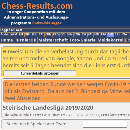
Logged on: Gast
Arabic
ARM
AZE
BIH
BUL
CAT
CHN
CRO
CZE
DEN
ENG
ESP
FAI
FIN
FRA
GER
GRE
INA
I
Home
TurnierDB
Meisterschaft
Foto-Galerie
Meldekartei
El
Hinweis: Um die Serverbelastung durch das tägliche D
Seiten und mehr) von Google, Yahoo und Co zu reduz
bereits seit 5 Tagen beendet sind die Links erst dur
Die letzten beiden Runde werden wegen Covid-19 n
gilt als Endstand. Da aus der 2. Bundesliga Mitte ke
zwei Absteiger.
Steirische Landesliga 2019/2020
Die Seite wurde zuletzt aktualisiert am 07.05.2020 20:56:31, Ersteller/Letzter
Suche nach Spieler oder Team