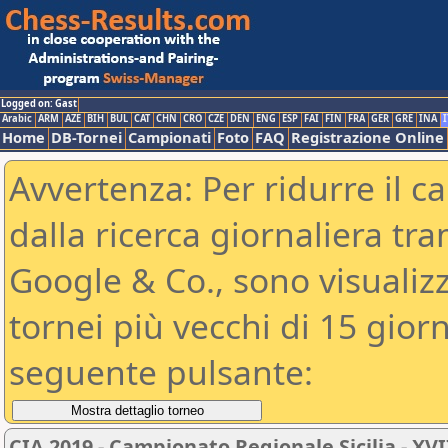
Logged on: Gast
Arabic
ARM
AZE
BIH
BUL
CAT
CHN
CRO
CZE
DEN
ENG
ESP
FAI
FIN
FRA
GER
GRE
INA
I
Home
DB-Tornei
Campionati
Foto
FAQ
Registrazione Online
Avvertenza: Per ridurre il c
dalla ricerca giornaliera tra
Google & Co., sono visualizzab
tornei più vecchi di 15 gio
seguente pulsante:
CIA 2019 - Campionato Regionale Sicilia - X