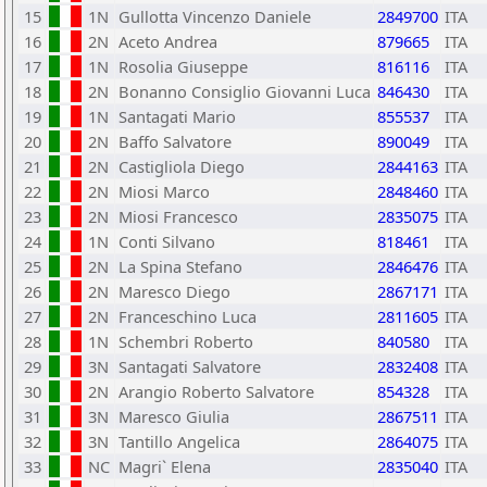
15
1N
Gullotta Vincenzo Daniele
2849700
ITA
16
2N
Aceto Andrea
879665
ITA
17
1N
Rosolia Giuseppe
816116
ITA
18
2N
Bonanno Consiglio Giovanni Luca
846430
ITA
19
1N
Santagati Mario
855537
ITA
20
2N
Baffo Salvatore
890049
ITA
21
2N
Castigliola Diego
2844163
ITA
22
2N
Miosi Marco
2848460
ITA
23
2N
Miosi Francesco
2835075
ITA
24
1N
Conti Silvano
818461
ITA
25
2N
La Spina Stefano
2846476
ITA
26
2N
Maresco Diego
2867171
ITA
27
2N
Franceschino Luca
2811605
ITA
28
1N
Schembri Roberto
840580
ITA
29
3N
Santagati Salvatore
2832408
ITA
30
2N
Arangio Roberto Salvatore
854328
ITA
31
3N
Maresco Giulia
2867511
ITA
32
3N
Tantillo Angelica
2864075
ITA
33
NC
Magri` Elena
2835040
ITA