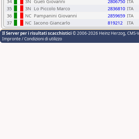
34
3N
Gueli Giovanni
2806750
ITA
35
3N
Lo Piccolo Marco
2836810
ITA
36
NC
Pampanini Giovanni
2859659
ITA
37
NC
Iacono Giancarlo
819212
ITA
Il Server per i risultati scacchistici
© 2006-2026 Heinz Herzog
, CMS-
Impronte / Condizioni di utilizzo