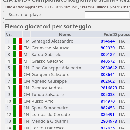
Il sito e stato aggiornato il02.06.2019 18:52:41, Creatore/Ultimo Upload: Arbi
Search for player
Elenco giocatori per sorteggio
Nr.
Nome
FideID
paes
1
FM
Santagati Alessandro
814644
ITA
2
FM
Genovese Maurizio
802930
ITA
3
M
Sardo Gabriele
809187
ITA
4
M
Grasso Gaetano
840572
ITA
5
1N
Cino Giuseppe Adalberto
2830642
ITA
6
CM
Gangemi Salvatore
808644
ITA
7
CM
Agnello Giuseppe
802662
ITA
8
1N
Pennica Andrea
2816828
ITA
9
CM
Tondo Salvatore
805033
ITA
10
CM
Russo Alfio
814970
ITA
11
1N
Spina Simonpietro
882453
ITA
12
1N
Lombardo Corrado
886491
ITA
13
1N
Mendola Giovanni
2804978
ITA
14
1N
Lorito Francesco
817635
ITA