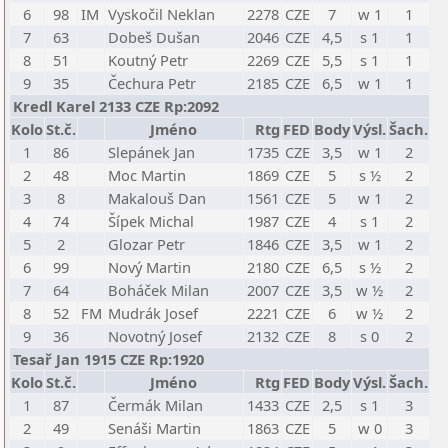
6
98
IM
Vyskočil Neklan
2278
CZE
7
w 1
1
7
63
Dobeš Dušan
2046
CZE
4,5
s 1
1
8
51
Koutný Petr
2269
CZE
5,5
s 1
1
9
35
Čechura Petr
2185
CZE
6,5
w 1
1
Kredl Karel 2133 CZE Rp:2092
Kolo
St.č.
Jméno
Rtg
FED
Body
Výsl.
Šach.
1
86
Slepánek Jan
1735
CZE
3,5
w 1
2
2
48
Moc Martin
1869
CZE
5
s ½
2
3
8
Makalouš Dan
1561
CZE
5
w 1
2
4
74
Šípek Michal
1987
CZE
4
s 1
2
5
2
Glozar Petr
1846
CZE
3,5
w 1
2
6
99
Nový Martin
2180
CZE
6,5
s ½
2
7
64
Boháček Milan
2007
CZE
3,5
w ½
2
8
52
FM
Mudrák Josef
2221
CZE
6
w ½
2
9
36
Novotný Josef
2132
CZE
8
s 0
2
Tesař Jan 1915 CZE Rp:1920
Kolo
St.č.
Jméno
Rtg
FED
Body
Výsl.
Šach.
1
87
Čermák Milan
1433
CZE
2,5
s 1
3
2
49
Senáši Martin
1863
CZE
5
w 0
3