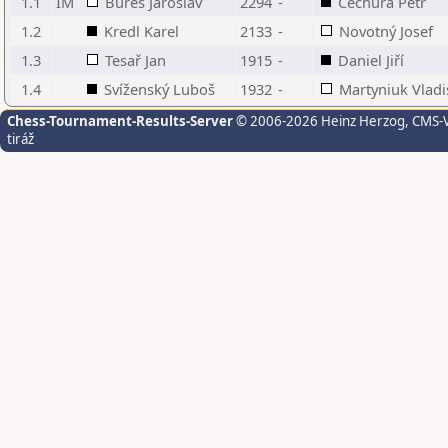
1.1
IM
Bureš Jaroslav
2294
-
Čechura Petr
1.2
Kredl Karel
2133
-
Novotný Josef
1.3
Tesař Jan
1915
-
Daniel Jiří
1.4
Svíženský Luboš
1932
-
Martyniuk Vladi
Chess-Tournament-Results-Server
© 2006-2026 Heinz Herzog
, CMS-
tiráž