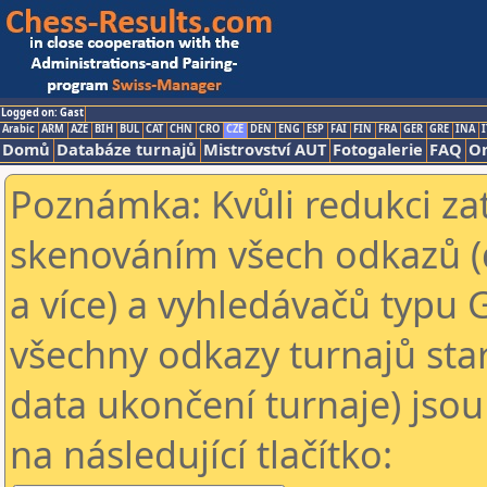
Logged on: Gast
Arabic
ARM
AZE
BIH
BUL
CAT
CHN
CRO
CZE
DEN
ENG
ESP
FAI
FIN
FRA
GER
GRE
INA
I
Domů
Databáze turnajů
Mistrovství AUT
Fotogalerie
FAQ
On
Poznámka: Kvůli redukci za
skenováním všech odkazů (
a více) a vyhledávačů typu 
všechny odkazy turnajů star
data ukončení turnaje) jsou
na následující tlačítko: