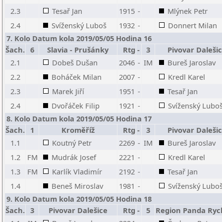
2.3
Tesař Jan
1915
-
Mlýnek Petr
2.4
Svíženský Luboš
1932
-
Donnert Milan
7. Kolo Datum kola 2019/05/05 Hodina 16
Šach.
6
Slavia - Prušánky
Rtg
-
3
Pivovar Daleši
2.1
Dobeš Dušan
2046
-
IM
Bureš Jaroslav
2.2
Boháček Milan
2007
-
Kredl Karel
2.3
Marek Jiří
1951
-
Tesař Jan
2.4
Dvořáček Filip
1921
-
Svíženský Lubo
8. Kolo Datum kola 2019/05/05 Hodina 17
Šach.
1
Kroměříž
Rtg
-
3
Pivovar Daleši
1.1
Koutný Petr
2269
-
IM
Bureš Jaroslav
1.2
FM
Mudrák Josef
2221
-
Kredl Karel
1.3
FM
Karlík Vladimír
2192
-
Tesař Jan
1.4
Beneš Miroslav
1981
-
Svíženský Lubo
9. Kolo Datum kola 2019/05/05 Hodina 18
Šach.
3
Pivovar Dalešice
Rtg
-
5
Region Panda Ry