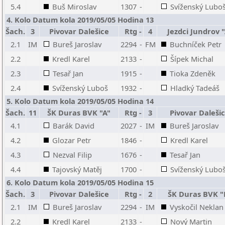
5.4
Buš Miroslav
1307
-
Svíženský Lubo
4. Kolo Datum kola 2019/05/05 Hodina 13
Šach.
3
Pivovar Dalešice
Rtg
-
4
Jezdci Jundrov 
2.1
IM
Bureš Jaroslav
2294
-
FM
Buchníček Petr
2.2
Kredl Karel
2133
-
Šípek Michal
2.3
Tesař Jan
1915
-
Tioka Zdeněk
2.4
Svíženský Luboš
1932
-
Hladký Tadeáš
5. Kolo Datum kola 2019/05/05 Hodina 14
Šach.
11
ŠK Duras BVK "A"
Rtg
-
3
Pivovar Daleši
4.1
Barák David
2027
-
IM
Bureš Jaroslav
4.2
Glozar Petr
1846
-
Kredl Karel
4.3
Nezval Filip
1676
-
Tesař Jan
4.4
Tajovský Matěj
1700
-
Svíženský Lubo
6. Kolo Datum kola 2019/05/05 Hodina 15
Šach.
3
Pivovar Dalešice
Rtg
-
2
ŠK Duras BVK "
2.1
IM
Bureš Jaroslav
2294
-
IM
Vyskočil Neklan
2.2
Kredl Karel
2133
-
Nový Martin