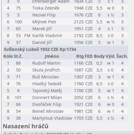
3
9
Effenberger Adam
1834
CZE
5
s 1
3
4
75
Tioka Zdeněk
1948
CZE
5,5
w 0
3
5
3
Nezval Filip
1676
CZE
6
s ½
3
6
100
Mlýnek Petr
2123
CZE
5,5
w ½
3
7
65
Marek Jiří
1951
CZE
4
s 1
3
8
53
FM
Karlík Vladimír
2192
CZE
8,5
s 0
3
9
37
Daniel Jiří
1956
CZE
5
w 1
3
Svíženský Luboš 1932 CZE Rp:1734
Kolo
St.č.
Jméno
Rtg
FED
Body
Výsl.
Šach.
1
88
Rudolf Martin
1166
CZE
0,5
w 1
4
2
50
Skula Jindřich
1687
CZE
3,5
s 0
4
3
71
Buš Miroslav
1307
CZE
3
w 1
4
4
76
Hladký Tadeáš
1760
CZE
6,5
s 0
4
5
4
Tajovský Matěj
1700
CZE
5
w 1
4
6
101
Donnert Milan
2052
CZE
6
s ½
4
7
66
Dvořáček Filip
1921
CZE
6
w 0
4
8
54
Beneš Miroslav
1981
CZE
6
w 1
4
9
38
Martyniuk Vladislav
1703
CZE
5,5
s ½
4
Nasazení hráčů