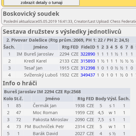
Boskovický soudek
Poslední aktualizace05.05.2019 16:41:33, Creator/Last Upload: Chess Federati
Sestava družstev s výsledky jednotlivců
2. Pivovar Dalešice (Rtg prům.:2069, PH 1: 22 / PH 2: 24,5)
Šach.
Jméno
Rtg
FED
FideID
1
2
3
4
5
6
7
8
1
IM
Bureš Jaroslav
2294
CZE
322890
1
1
1
1
½
1
1
1
2
Kredl Karel
2133
CZE
315893
1
½
1
1
1
½
½
½
3
Tesař Jan
1915
CZE
312398
1
0
1
0
½
½
1
0
4
Svíženský Luboš
1932
CZE
349437
1
0
1
0
1
½
0
1
Info o hráči
Bureš Jaroslav IM 2294 CZE Rp:2568
Kolo
St.č.
Jméno
Rtg
FED
Body
Výsl.
Šach.
1
85
Čermák Jan
1938
CZE
5
s 1
1
2
47
Moc Roman
1959
CZE
4,5
w 1
1
3
72
Pakosta Miroslav
2090
CZE
7,5
s 1
1
4
73
FM
Buchníček Petr
2314
CZE
5
w 1
1
5
1
Barák David
2027
CZE
4
s ½
1