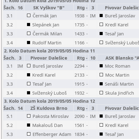
1. Kolo Datum kola 2019/05/05 Hodina 10
Šach.
16
SK Vyškov "B"
Rtg
-
3
Pivovar Daleši
3.1
Čermák Jan
1938
-
IM
Bureš Jaroslav
3.2
Slepánek Jan
1735
-
Kredl Karel
3.3
Čermák Milan
1433
-
Tesař Jan
3.4
Rudolf Martin
1166
-
Svíženský Lubo
2. Kolo Datum kola 2019/05/05 Hodina 11
Šach.
3
Pivovar Dalešice
Rtg
-
10
ASK Blansko "
3.1
IM
Bureš Jaroslav
2294
-
Moc Roman
3.2
Kredl Karel
2133
-
Moc Martin
3.3
Tesař Jan
1915
-
Senáši Martin
3.4
Svíženský Luboš
1932
-
Skula Jindřich
3. Kolo Datum kola 2019/05/05 Hodina 12
Šach.
14
ZŠ Kuldova Brno
Rtg
-
3
Pivovar Daleši
5.1
Pakosta Miroslav
2090
-
IM
Bureš Jaroslav
5.2
Makalouš Dan
1561
-
Kredl Karel
5.3
Effenberger Adam
1834
-
Tesař Jan