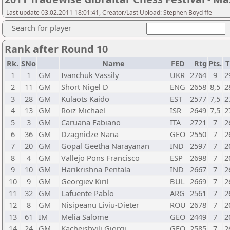
Last update 03.02.2011 18:01:41, Creator/Last Upload: Stephen Boyd ffe
Search for player
Rank after Round 10
Rk.
SNo
Name
FED
Rtg
Pts.
T
1
1
GM
Ivanchuk Vassily
UKR
2764
9
2
2
11
GM
Short Nigel D
ENG
2658
8,5
2
3
28
GM
Kulaots Kaido
EST
2577
7,5
2
4
13
GM
Roiz Michael
ISR
2649
7,5
2
5
3
GM
Caruana Fabiano
ITA
2721
7
2
6
36
GM
Dzagnidze Nana
GEO
2550
7
2
7
20
GM
Gopal Geetha Narayanan
IND
2597
7
2
8
4
GM
Vallejo Pons Francisco
ESP
2698
7
2
9
10
GM
Harikrishna Pentala
IND
2667
7
2
10
9
GM
Georgiev Kiril
BUL
2669
7
2
11
32
GM
Lafuente Pablo
ARG
2561
7
2
12
8
GM
Nisipeanu Liviu-Dieter
ROU
2678
7
2
13
61
IM
Melia Salome
GEO
2449
7
2
14
24
GM
Kacheishvili Giorgi
GEO
2585
7
2