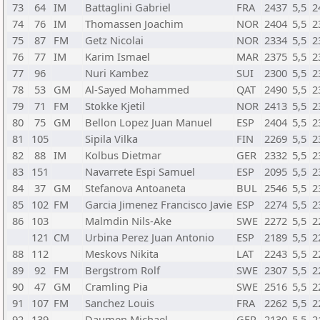
73
64
IM
Battaglini Gabriel
FRA
2437
5,5
2
74
76
IM
Thomassen Joachim
NOR
2404
5,5
2
75
87
FM
Getz Nicolai
NOR
2334
5,5
2
76
77
IM
Karim Ismael
MAR
2375
5,5
2
77
96
Nuri Kambez
SUI
2300
5,5
2
78
53
GM
Al-Sayed Mohammed
QAT
2490
5,5
2
79
71
FM
Stokke Kjetil
NOR
2413
5,5
2
80
75
GM
Bellon Lopez Juan Manuel
ESP
2404
5,5
2
81
105
Sipila Vilka
FIN
2269
5,5
2
82
88
IM
Kolbus Dietmar
GER
2332
5,5
2
83
151
Navarrete Espi Samuel
ESP
2095
5,5
2
84
37
GM
Stefanova Antoaneta
BUL
2546
5,5
2
85
102
FM
Garcia Jimenez Francisco Javie
ESP
2274
5,5
2
86
103
Malmdin Nils-Ake
SWE
2272
5,5
2
121
CM
Urbina Perez Juan Antonio
ESP
2189
5,5
2
88
112
Meskovs Nikita
LAT
2243
5,5
2
89
92
FM
Bergstrom Rolf
SWE
2307
5,5
2
90
47
GM
Cramling Pia
SWE
2516
5,5
2
91
107
FM
Sanchez Louis
FRA
2262
5,5
2
92
139
Daumen Michael
GER
2130
5,5
2