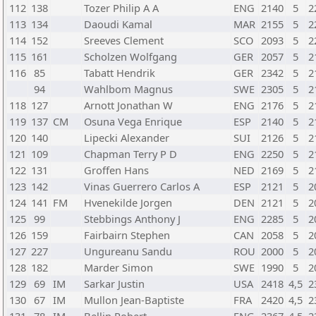
112
138
Tozer Philip A A
ENG
2140
5
2
113
134
Daoudi Kamal
MAR
2155
5
2
114
152
Sreeves Clement
SCO
2093
5
2
115
161
Scholzen Wolfgang
GER
2057
5
2
116
85
Tabatt Hendrik
GER
2342
5
2
94
Wahlbom Magnus
SWE
2305
5
2
118
127
Arnott Jonathan W
ENG
2176
5
2
119
137
CM
Osuna Vega Enrique
ESP
2140
5
2
120
140
Lipecki Alexander
SUI
2126
5
2
121
109
Chapman Terry P D
ENG
2250
5
2
122
131
Groffen Hans
NED
2169
5
2
123
142
Vinas Guerrero Carlos A
ESP
2121
5
2
124
141
FM
Hvenekilde Jorgen
DEN
2121
5
2
125
99
Stebbings Anthony J
ENG
2285
5
2
126
159
Fairbairn Stephen
CAN
2058
5
2
127
227
Ungureanu Sandu
ROU
2000
5
2
128
182
Marder Simon
SWE
1990
5
2
129
69
IM
Sarkar Justin
USA
2418
4,5
2
130
67
IM
Mullon Jean-Baptiste
FRA
2420
4,5
2