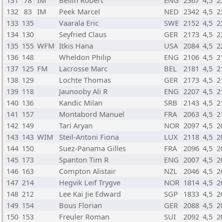
131
78
IM
Bellin Robert
ENG
2367
4,5
2
132
83
IM
Peek Marcel
NED
2342
4,5
2
133
135
Vaarala Eric
SWE
2152
4,5
2
134
130
Seyfried Claus
GER
2173
4,5
2
135
155
WFM
Itkis Hana
USA
2084
4,5
2
136
148
Wheldon Philip
ENG
2106
4,5
2
137
125
FM
Lacrosse Marc
BEL
2181
4,5
2
138
129
Lochte Thomas
GER
2173
4,5
2
139
118
Jaunooby Ali R
ENG
2207
4,5
2
140
136
Kandic Milan
SRB
2143
4,5
2
141
157
Montabord Manuel
FRA
2063
4,5
2
142
149
Tari Aryan
NOR
2097
4,5
2
143
143
WIM
Steil-Antoni Fiona
LUX
2118
4,5
2
144
150
Suez-Panama Gilles
FRA
2096
4,5
2
145
173
Spanton Tim R
ENG
2007
4,5
2
146
163
Compton Alistair
NZL
2046
4,5
2
147
214
Hegvik Leif Trygve
NOR
1814
4,5
2
148
212
Lee Kai Jie Edward
SGP
1833
4,5
2
149
154
Bous Florian
GER
2088
4,5
2
150
153
Freuler Roman
SUI
2092
4,5
2