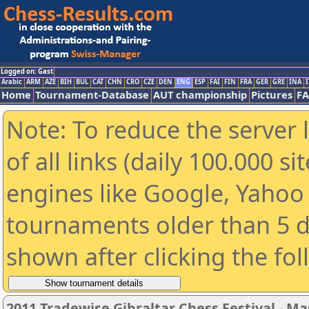
Logged on: Gast
Arabic
ARM
AZE
BIH
BUL
CAT
CHN
CRO
CZE
DEN
ENG
ESP
FAI
FIN
FRA
GER
GRE
INA
I
Home
Tournament-Database
AUT championship
Pictures
F
Note: To reduce the server 
of all links (daily 100.000 s
engines like Google, Yahoo a
tournaments older than 5 d
shown after clicking the fo
2011 Tradewise Gibraltar Chess Festival - Ma