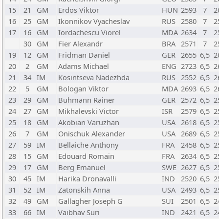
15
21
GM
Erdos Viktor
HUN
2593
7
2
16
25
GM
Ikonnikov Vyacheslav
RUS
2580
7
2
17
16
GM
Iordachescu Viorel
MDA
2634
7
2
30
GM
Fier Alexandr
BRA
2571
7
2
19
12
GM
Fridman Daniel
GER
2655
6,5
2
20
2
GM
Adams Michael
ENG
2723
6,5
2
21
34
IM
Kosintseva Nadezhda
RUS
2552
6,5
2
22
5
GM
Bologan Viktor
MDA
2693
6,5
2
23
29
GM
Buhmann Rainer
GER
2572
6,5
2
24
27
GM
Mikhalevski Victor
ISR
2579
6,5
2
25
18
GM
Akobian Varuzhan
USA
2618
6,5
2
26
7
GM
Onischuk Alexander
USA
2689
6,5
2
27
59
IM
Bellaiche Anthony
FRA
2458
6,5
2
28
15
GM
Edouard Romain
FRA
2634
6,5
2
29
17
GM
Berg Emanuel
SWE
2627
6,5
2
30
45
IM
Harika Dronavalli
IND
2520
6,5
2
31
52
IM
Zatonskih Anna
USA
2493
6,5
2
32
49
GM
Gallagher Joseph G
SUI
2501
6,5
2
33
66
IM
Vaibhav Suri
IND
2421
6,5
2