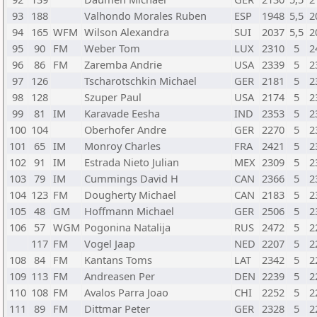
93
188
Valhondo Morales Ruben
ESP
1948
5,5
2
94
165
WFM
Wilson Alexandra
SUI
2037
5,5
2
95
90
FM
Weber Tom
LUX
2310
5
2
96
86
FM
Zaremba Andrie
USA
2339
5
2
97
126
Tscharotschkin Michael
GER
2181
5
2
98
128
Szuper Paul
USA
2174
5
2
99
81
IM
Karavade Eesha
IND
2353
5
2
100
104
Oberhofer Andre
GER
2270
5
2
101
65
IM
Monroy Charles
FRA
2421
5
2
102
91
IM
Estrada Nieto Julian
MEX
2309
5
2
103
79
IM
Cummings David H
CAN
2366
5
2
104
123
FM
Dougherty Michael
CAN
2183
5
2
105
48
GM
Hoffmann Michael
GER
2506
5
2
106
57
WGM
Pogonina Natalija
RUS
2472
5
2
117
FM
Vogel Jaap
NED
2207
5
2
108
84
FM
Kantans Toms
LAT
2342
5
2
109
113
FM
Andreasen Per
DEN
2239
5
2
110
108
FM
Avalos Parra Joao
CHI
2252
5
2
111
89
FM
Dittmar Peter
GER
2328
5
2