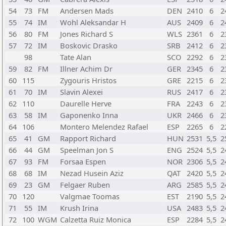
54
73
FM
Andersen Mads
DEN
2410
6
2
55
74
IM
Wohl Aleksandar H
AUS
2409
6
2
56
80
FM
Jones Richard S
WLS
2361
6
2
57
72
IM
Boskovic Drasko
SRB
2412
6
2
98
Tate Alan
SCO
2292
6
2
59
82
FM
Illner Achim Dr
GER
2345
6
2
60
115
Zygouris Hristos
GRE
2215
6
2
61
70
IM
Slavin Alexei
RUS
2417
6
2
62
110
Daurelle Herve
FRA
2243
6
2
63
58
IM
Gaponenko Inna
UKR
2466
6
2
64
106
Montero Melendez Rafael
ESP
2265
6
2
65
41
GM
Rapport Richard
HUN
2531
5,5
2
66
44
GM
Speelman Jon S
ENG
2524
5,5
2
67
93
FM
Forsaa Espen
NOR
2306
5,5
2
68
68
IM
Nezad Husein Aziz
QAT
2420
5,5
2
69
23
GM
Felgaer Ruben
ARG
2585
5,5
2
70
120
Valgmae Toomas
EST
2190
5,5
2
71
55
IM
Krush Irina
USA
2483
5,5
2
72
100
WGM
Calzetta Ruiz Monica
ESP
2284
5,5
2