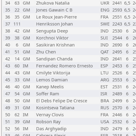
34
63
GM
Zhukova Natalia
UKR
2441
6,5
2
35
22
GM
Jones Gawain C B
ENG
2593
6,5
2
36
35
GM
Le Roux Jean-Pierre
FRA
2551
6,5
2
37
111
Henriksson Johan
SWE
2243
6,5
2
38
42
GM
Sengupta Deep
IND
2530
6
2
39
38
GM
Korchnoi Viktor
SUI
2544
6
2
40
6
GM
Sasikiran Krishnan
IND
2690
6
2
41
51
GM
Zhu Chen
QAT
2495
6
2
42
14
GM
Sandipan Chanda
IND
2641
6
2
43
60
IM
Fernandez Romero Ernesto
ESP
2453
6
2
44
43
GM
Cmilyte Viktorija
LTU
2526
6
2
45
33
GM
Lemos Damian
ARG
2553
6
2
46
40
GM
Kanep Meelis
EST
2531
6
2
47
54
GM
Soffer Ram
ISR
2489
6
2
48
50
GM
El Debs Felipe De Cresce
BRA
2499
6
2
49
31
GM
Kosintseva Tatiana
RUS
2570
6
2
50
62
IM
Vernay Clovis
FRA
2446
6
2
51
39
GM
Robson Ray
USA
2532
6
2
52
56
IM
Das Arghyadip
IND
2479
6
2
53
46
GM
Cabrera Alexis
ESP
2518
6
2