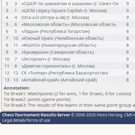
2
3
«СШОР по шахматам и шашкам» (г. Санкт-Пе
9
3
1
«ШСМ Legacy Square Capital» (г. Москва)
9
4
4
Istra-a.lv (Истра-а.лв) (г. Москва)
9
5
6
«Московская область» (Московская область
8
6
5
«Ладья» (Республика Татарстан)
8
7
10
«Южный Урал» (Челябинская область)
8
8
11
«ФШНО» (Нижегородская область)
8
9
9
«Букавушки» (Самарская область)
8
10
7
«Экспромт» (г. Москва)
8
11
8
«Девятая горизонталь» (г. Москва)
8
12
12
СК «Толпар» (Республика Башкортостан)
8
13
13
«Алтайский край» (Алтайский край)
8
Annotation:
Tie Break1: Matchpoints (2 for wins, 1 for Draws, 0 for Losses)
Tie Break2: points (game-points)
Tie Break3: The results of the teams in then same point group 
Chess-Tournament-Results-Server
© 2006-2026 Heinz Herzog
, CMS-
Legal details/Terms of use