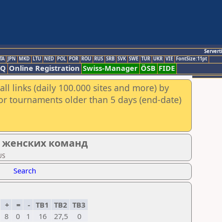
Servert
TA
JPN
MKD
LTU
NED
POL
POR
ROU
RUS
SRB
SVK
SWE
TUR
UKR
VIE
FontSize:11pt
AQ
Online Registration
Swiss-Manager
ÖSB
FIDE
ll links (daily 100.000 sites and more) by
for tournaments older than 5 days (end-date)
 женских команд
US
Search
+
=
-
TB1
TB2
TB3
8
0
1
16
27,5
0