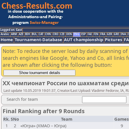
Logged on: Gast
Arabic
ARM
AZE
BIH
BUL
CAT
CHN
CRO
CZE
DEN
ENG
ESP
FAI
FIN
FRA
GER
GRE
INA
I
Home
Tournament-Database
AUT championship
Pictures
F
Note: To reduce the server load by daily scanning of a
search engines like Google, Yahoo and Co, all links 
are shown after clicking the following button:
XX чемпионат России по шахматам среди
Last update 10.05.2019 19:01:37, Creator/Last Upload: Vladimir Fedorov, IA, R
Search for team
Final Ranking after 9 Rounds
Rk.
SNo
Team
Games
1
2
«Югра» (ХМАО – Югра)
9