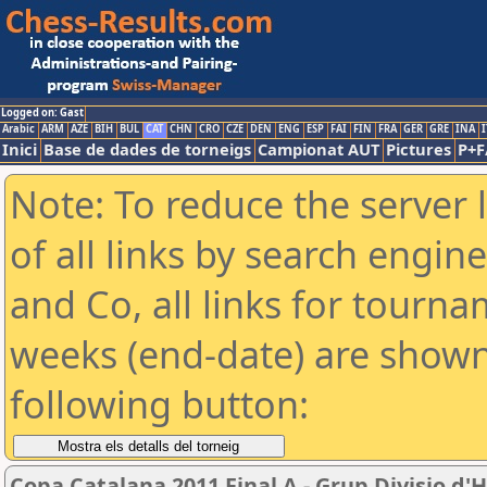
Logged on: Gast
Arabic
ARM
AZE
BIH
BUL
CAT
CHN
CRO
CZE
DEN
ENG
ESP
FAI
FIN
FRA
GER
GRE
INA
I
Inici
Base de dades de torneigs
Campionat AUT
Pictures
P+F
Note: To reduce the server 
of all links by search engin
and Co, all links for tourn
weeks (end-date) are shown 
following button:
Copa Catalana 2011 Final A - Grup Divisio d'