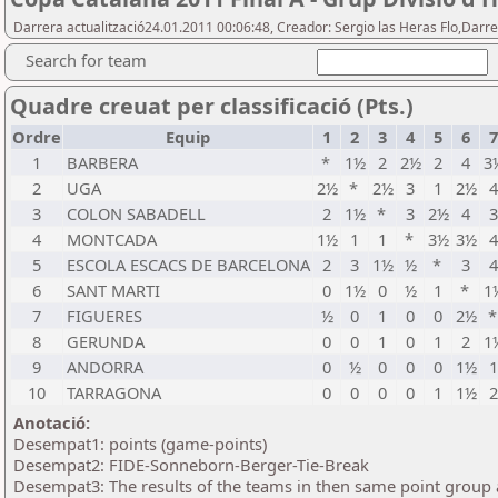
Darrera actualització24.01.2011 00:06:48, Creador: Sergio las Heras Flo,Darr
Search for team
Quadre creuat per classificació (Pts.)
Ordre
Equip
1
2
3
4
5
6
7
1
BARBERA
*
1½
2
2½
2
4
3
2
UGA
2½
*
2½
3
1
2½
3
COLON SABADELL
2
1½
*
3
2½
4
4
MONTCADA
1½
1
1
*
3½
3½
5
ESCOLA ESCACS DE BARCELONA
2
3
1½
½
*
3
6
SANT MARTI
0
1½
0
½
1
*
1
7
FIGUERES
½
0
1
0
0
2½
8
GERUNDA
0
0
1
0
1
2
1
9
ANDORRA
0
½
0
0
0
1½
10
TARRAGONA
0
0
0
0
1
1½
Anotació:
Desempat1: points (game-points)
Desempat2: FIDE-Sonneborn-Berger-Tie-Break
Desempat3: The results of the teams in then same point group