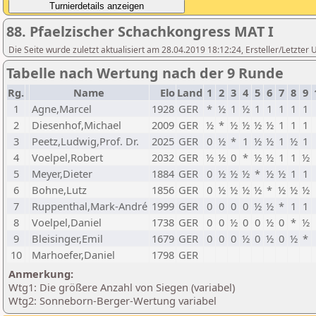
88. Pfaelzischer Schachkongress MAT I
Die Seite wurde zuletzt aktualisiert am 28.04.2019 18:12:24, Ersteller/Letzte
Tabelle nach Wertung nach der 9 Runde
Rg.
Name
Elo
Land
1
2
3
4
5
6
7
8
9
1
Agne,Marcel
1928
GER
*
½
1
½
1
1
1
1
1
2
Diesenhof,Michael
2009
GER
½
*
½
½
½
½
1
1
1
3
Peetz,Ludwig,Prof. Dr.
2025
GER
0
½
*
1
½
½
1
½
1
4
Voelpel,Robert
2032
GER
½
½
0
*
½
½
1
1
½
5
Meyer,Dieter
1884
GER
0
½
½
½
*
½
½
1
1
6
Bohne,Lutz
1856
GER
0
½
½
½
½
*
½
½
½
7
Ruppenthal,Mark-André
1999
GER
0
0
0
0
½
½
*
1
1
8
Voelpel,Daniel
1738
GER
0
0
½
0
0
½
0
*
½
9
Bleisinger,Emil
1679
GER
0
0
0
½
0
½
0
½
*
10
Marhoefer,Daniel
1798
GER
Anmerkung:
Wtg1: Die größere Anzahl von Siegen (variabel)
Wtg2: Sonneborn-Berger-Wertung variabel