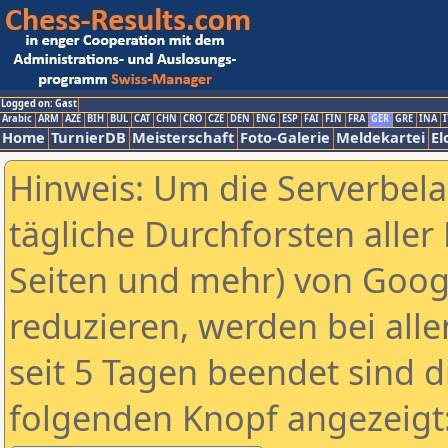
Logged on: Gast
Arabic
ARM
AZE
BIH
BUL
CAT
CHN
CRO
CZE
DEN
ENG
ESP
FAI
FIN
FRA
GER
GRE
INA
I
Home
TurnierDB
Meisterschaft
Foto-Galerie
Meldekartei
El
Hinweis: Um die Serverbel
tägliche Durchforsten aller 
Seiten und mehr) von Goog
reduzieren, werden bei alle
seit 5 Tagen beendet sind d
folgenden Knopf angezeigt