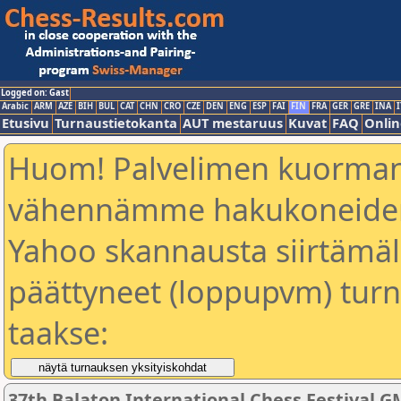
Logged on: Gast
Arabic
ARM
AZE
BIH
BUL
CAT
CHN
CRO
CZE
DEN
ENG
ESP
FAI
FIN
FRA
GER
GRE
INA
I
Etusivu
Turnaustietokanta
AUT mestaruus
Kuvat
FAQ
Onlin
Huom! Palvelimen kuorman
vähennämme hakukoneiden
Yahoo skannausta siirtämällä
päättyneet (loppupvm) turn
taakse:
37th Balaton International Chess Festival G