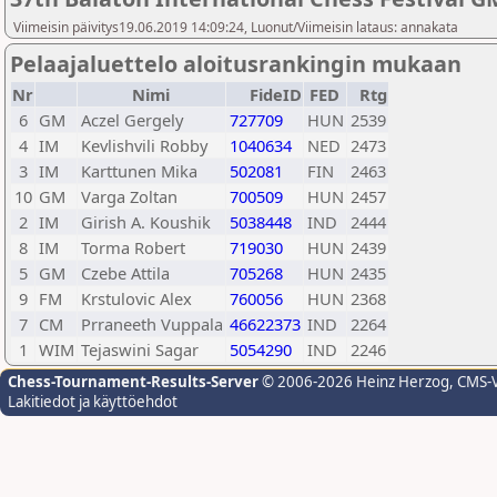
Viimeisin päivitys19.06.2019 14:09:24, Luonut/Viimeisin lataus: annakata
Pelaajaluettelo aloitusrankingin mukaan
Nr
Nimi
FideID
FED
Rtg
6
GM
Aczel Gergely
727709
HUN
2539
4
IM
Kevlishvili Robby
1040634
NED
2473
3
IM
Karttunen Mika
502081
FIN
2463
10
GM
Varga Zoltan
700509
HUN
2457
2
IM
Girish A. Koushik
5038448
IND
2444
8
IM
Torma Robert
719030
HUN
2439
5
GM
Czebe Attila
705268
HUN
2435
9
FM
Krstulovic Alex
760056
HUN
2368
7
CM
Prraneeth Vuppala
46622373
IND
2264
1
WIM
Tejaswini Sagar
5054290
IND
2246
Chess-Tournament-Results-Server
© 2006-2026 Heinz Herzog
, CMS-
Lakitiedot ja käyttöehdot