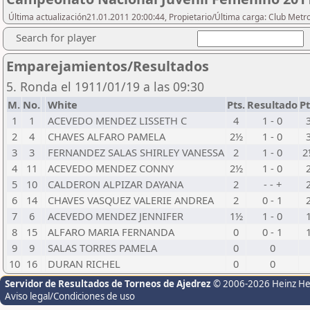
Última actualización21.01.2011 20:00:44, Propietario/Última carga: Club Metr
Search for player
Emparejamientos/Resultados
5. Ronda el 1911/01/19 a las 09:30
M.
No.
White
Pts.
Resultado
Pt
1
1
ACEVEDO MENDEZ LISSETH C
4
1 - 0
2
4
CHAVES ALFARO PAMELA
2½
1 - 0
3
3
FERNANDEZ SALAS SHIRLEY VANESSA
2
1 - 0
2
4
11
ACEVEDO MENDEZ CONNY
2½
1 - 0
5
10
CALDERON ALPIZAR DAYANA
2
- - +
6
14
CHAVES VASQUEZ VALERIE ANDREA
2
0 - 1
7
6
ACEVEDO MENDEZ JENNIFER
1½
1 - 0
8
15
ALFARO MARIA FERNANDA
0
0 - 1
9
9
SALAS TORRES PAMELA
0
0
10
16
DURAN RICHEL
0
0
Servidor de Resultados de Torneos de Ajedrez
© 2006-2026 Heinz H
Aviso legal/Condiciones de uso