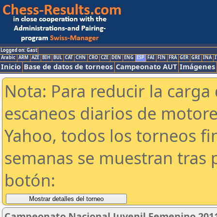
Logged on: Gast
Arabic
ARM
AZE
BIH
BUL
CAT
CHN
CRO
CZE
DEN
ENG
ESP
FAI
FIN
FRA
GER
GRE
INA
I
Inicio
Base de datos de torneos
Campeonato AUT
Imágenes
Nota: Para reducir la carga 
escaneos diarios de motor
Yahoo, todos los torneos f
semanas se muestran tras p
botón:
Campeonato Nacional Juvenil Femenino 201