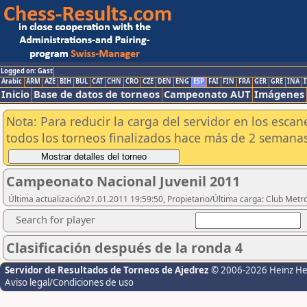
Logged on: Gast
Arabic
ARM
AZE
BIH
BUL
CAT
CHN
CRO
CZE
DEN
ENG
ESP
FAI
FIN
FRA
GER
GRE
INA
I
Inicio
Base de datos de torneos
Campeonato AUT
Imágenes
Nota: Para reducir la carga del servidor en los esc
todos los torneos finalizados hace más de 2 semanas
Campeonato Nacional Juvenil 2011
Última actualización21.01.2011 19:59:50, Propietario/Última carga: Club Metr
Search for player
Clasificación después de la ronda 4
Servidor de Resultados de Torneos de Ajedrez
© 2006-2026 Heinz H
Aviso legal/Condiciones de uso