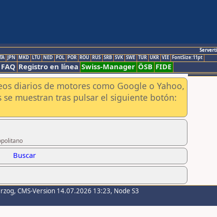
Servert
TA
JPN
MKD
LTU
NED
POL
POR
ROU
RUS
SRB
SVK
SWE
TUR
UKR
VIE
FontSize:11pt
FAQ
Registro en línea
Swiss-Manager
ÖSB
FIDE
aneos diarios de motores como Google o Yahoo,
 se muestran tras pulsar el siguiente botón:
opolitano
Buscar
erzog
, CMS-Version 14.07.2026 13:23, Node S3