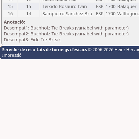
15
15
Teixido Rosauro Ivan
ESP
1700
Balaguer
16
14
Sampietro Sanchez Bru
ESP
1700
Vallfogon
Anotació:
Desempat1: Buchholz Tie-Breaks (variabel with parameter)
Desempat2: Buchholz Tie-Breaks (variabel with parameter)
Desempat3: Fide Tie-Break
Servidor de resultats de torneigs d'escacs
© 2006-2026 Heinz Herzo
Impressió