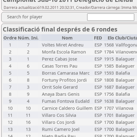
Darrera actualització19.02.2011 20:32:31, Creador/Darrera càrrega: Imma M
Search for player
Classificació final després de 6 rondes
Ordre
Núm. Ini.
Nom
FED
Elo
Club/Ciut
1
7
Voltes Miret Andreu
ESP
1568
Vallfogon
2
2
Monfa Escola Ramon
ESP
1784
Vilanoven
3
1
Perez Cabas Jose
ESP
1915
Balaguer
4
6
Casas Torres Pau
ESP
1585
Balaguer
5
5
Borras Camarasa Marc
ESP
1593
Balafia
6
8
Fortuny Profitos Jordi
ESP
1808
Balaguer
7
3
Orrit Sole Gerard
ESP
1687
Balaguer
8
9
Anaya Ibars Genis
ESP
1756
Balafia
9
4
Fumas Fontova Eudald
ESP
1638
Balaguer
10
10
Carnice Caldero Guillem
ESP
1707
Vilanova
11
11
Villaro Cos Silvia
ESP
1701
Balaguer
12
16
Villaro Cos Jordi
ESP
1700
Balaguer
13
13
Rumi Camero Joel
ESP
1700
Balaguer
14
12
Nieto Badia Pau
ESP
1700
Balaguer