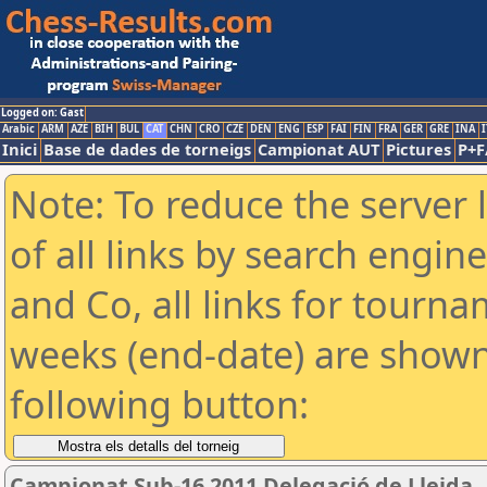
Logged on: Gast
Arabic
ARM
AZE
BIH
BUL
CAT
CHN
CRO
CZE
DEN
ENG
ESP
FAI
FIN
FRA
GER
GRE
INA
I
Inici
Base de dades de torneigs
Campionat AUT
Pictures
P+F
Note: To reduce the server 
of all links by search engin
and Co, all links for tourn
weeks (end-date) are shown 
following button:
Campionat Sub-16 2011 Delegació de Lleida