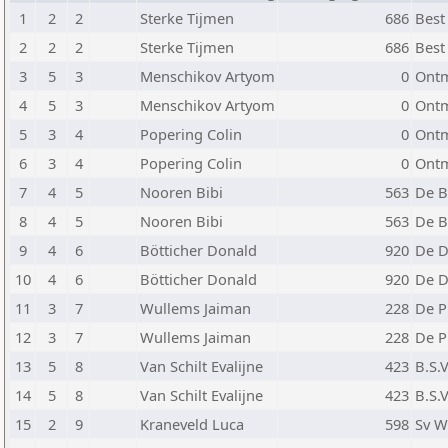
1
2
2
Sterke Tijmen
686
Best
2
2
2
Sterke Tijmen
686
Best
3
5
3
Menschikov Artyom
0
Ontm
4
5
3
Menschikov Artyom
0
Ontm
5
3
4
Popering Colin
0
Ontm
6
3
4
Popering Colin
0
Ontm
7
4
5
Nooren Bibi
563
De B
8
4
5
Nooren Bibi
563
De B
9
4
6
Bötticher Donald
920
De D
10
4
6
Bötticher Donald
920
De D
11
3
7
Wullems Jaiman
228
De P
12
3
7
Wullems Jaiman
228
De P
13
5
8
Van Schilt Evalijne
423
B.S.
14
5
8
Van Schilt Evalijne
423
B.S.
15
2
9
Kraneveld Luca
598
Sv W