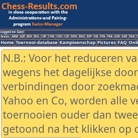
Logged on: Gast
Arabic
ARM
AZE
BIH
BUL
CAT
CHN
CRO
CZE
DEN
ENG
ESP
FAI
FIN
FRA
GER
GRE
INA
I
Home
Toernooi-database
Kampioenschap
Pictures
FAQ
Onli
N.B.: Voor het reduceren va
wegens het dagelijkse door
verbindingen door zoekmac
Yahoo en Co, worden alle v
toernooien ouder dan twe
getoond na het klikken op 