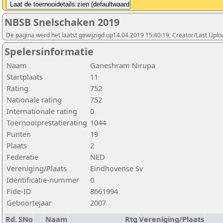
NBSB Snelschaken 2019
De pagina werd het laatst gewijzigd op14.04.2019 15:40:19, Creator/Last Uploa
Spelersinformatie
Naam
Ganeshram Nirupa
Startplaats
11
Rating
752
Nationale rating
752
Internationale rating
0
Toernooiprestatierating
1044
Punten
19
Plaats
2
Federatie
NED
Vereniging/Plaats
Eindhovense Sv
Identificatie-nummer
0
Fide-ID
8661994
Geboortejaar
2007
Rd.
SNo
Naam
Rtg
Vereniging/Plaats