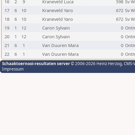
16
2
9
Kraneveld Luca
598
Sv W
17
6
10
Kraneveld Yaro
672
Sv W
18
6
10
Kraneveld Yaro
672
Sv W
19
1
12
Caron Sylvain
0
Ontm
20
1
12
Caron Sylvain
0
Ontm
21
6
1
Van Duuren Mara
0
Ontm
22
6
1
Van Duuren Mara
0
Ontm
Schaaktoernooi-resultaten server
© 2006-2026 Heinz Herzog
, CMS-
Impressum