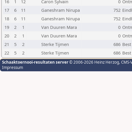
16
1
12
Caron Sylvain
0
Ontm
17
6
11
Ganeshram Nirupa
752
Eind
18
6
11
Ganeshram Nirupa
752
Eind
19
2
1
Van Duuren Mara
0
Ontm
20
2
1
Van Duuren Mara
0
Ontm
21
5
2
Sterke Tijmen
686
Best
22
5
2
Sterke Tijmen
686
Best
Schaaktoernooi-resultaten server
© 2006-2026 Heinz Herzog
, CMS-
Impressum