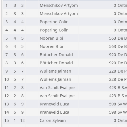
1
3
3
Menschikov Artyom
0
Ontm
2
3
3
Menschikov Artyom
0
Ontm
3
4
4
Popering Colin
0
Ontm
4
4
4
Popering Colin
0
Ontm
5
4
5
Nooren Bibi
563
De B
6
4
5
Nooren Bibi
563
De B
7
3
6
Bötticher Donald
920
De D
8
3
6
Bötticher Donald
920
De D
9
5
7
Wullems Jaiman
228
De P
10
5
7
Wullems Jaiman
228
De P
11
2
8
Van Schilt Evalijne
423
B.S.
12
2
8
Van Schilt Evalijne
423
B.S.
13
6
9
Kraneveld Luca
598
Sv W
14
6
9
Kraneveld Luca
598
Sv W
15
1
12
Caron Sylvain
0
Ontm