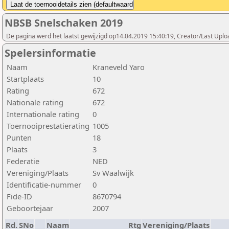
NBSB Snelschaken 2019
De pagina werd het laatst gewijzigd op14.04.2019 15:40:19, Creator/Last Uploa
Spelersinformatie
Naam
Kraneveld Yaro
Startplaats
10
Rating
672
Nationale rating
672
Internationale rating
0
Toernooiprestatierating
1005
Punten
18
Plaats
3
Federatie
NED
Vereniging/Plaats
Sv Waalwijk
Identificatie-nummer
0
Fide-ID
8670794
Geboortejaar
2007
Rd.
SNo
Naam
Rtg
Vereniging/Plaats