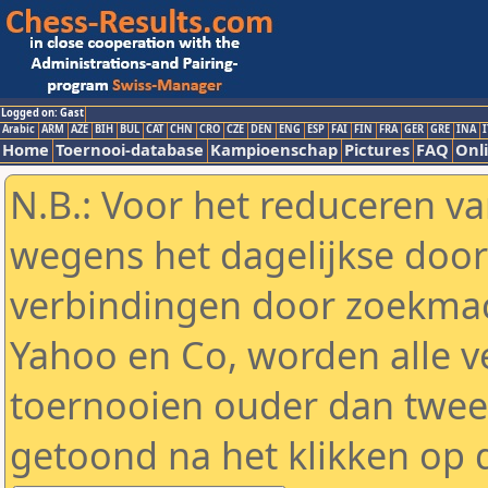
Logged on: Gast
Arabic
ARM
AZE
BIH
BUL
CAT
CHN
CRO
CZE
DEN
ENG
ESP
FAI
FIN
FRA
GER
GRE
INA
I
Home
Toernooi-database
Kampioenschap
Pictures
FAQ
Onli
N.B.: Voor het reduceren va
wegens het dagelijkse door
verbindingen door zoekmac
Yahoo en Co, worden alle v
toernooien ouder dan twe
getoond na het klikken op 