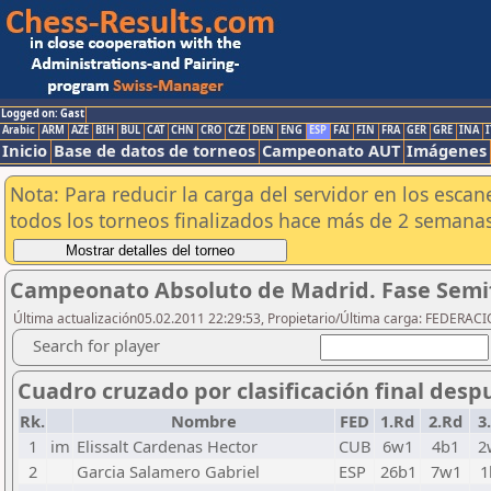
Logged on: Gast
Arabic
ARM
AZE
BIH
BUL
CAT
CHN
CRO
CZE
DEN
ENG
ESP
FAI
FIN
FRA
GER
GRE
INA
I
Inicio
Base de datos de torneos
Campeonato AUT
Imágenes
Nota: Para reducir la carga del servidor en los esc
todos los torneos finalizados hace más de 2 semanas
Campeonato Absoluto de Madrid. Fase Semif
Última actualización05.02.2011 22:29:53, Propietario/Última carga: FEDER
Search for player
Cuadro cruzado por clasificación final desp
Rk.
Nombre
FED
1.Rd
2.Rd
3
1
im
Elissalt Cardenas Hector
CUB
6w1
4b1
2
2
Garcia Salamero Gabriel
ESP
26b1
7w1
1