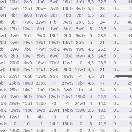
0w1
10b1
2w0
1b0
5w0
16b1
4b½
5,5
32,5
0 ...
44
3b1
5w0
12b1
20w+
2w½
10b½
3w½
5,5
28
0 ...
4
6w1
4b1
8w0
11w½
3b1
1b0
7b1
5,5
28
0 ...
3
3b1
9b1
17w½
22w1
11b1
7w½
2b½
5,5
24
0 ...
40
4w½
17b1
10w1
8b1
1w0
6b½
5w0
5
28,5
0 ...
4
5w1
1w0
5b1
7w0
13b1
2b0
9w½
5
28,5
0 ...
44
2b0
6w0
24w+
19b1
14w½
13w1
8b½
5
21
0 ...
3
2b1
3w0
7b0
17w1
16b½
4w½
1w0
4,5
26,5
0 ...
4
7w½
2b0
19w1
5b½
6w0
12b0
16w+
4,5
24,5
0 ...
3
w1
20b0
4w0
18w1
17b½
11w1
-0
4,5
23,5
0 ...
3
w0
19b½
25w1
14b1
8w0
9b0
17w1
4,5
21
0 ...
3
b½
22w1
16b0
13w0
9b½
19w½
-1
4,5
21
0 ...
33
4b1
26b½
18w0
23b½
-1
21w½
19b1
4,5
17
0 ...
29
9w½
25b1
14w1
2b0
10w½
3w0
11b-
4
24
0 ...
3
1b½
7w0
6b½
10b0
12w½
24w1
13b0
4
22,5
0 ...
3
1b½
23w½
15b1
12b0
-0
-1
24w1
4
14,5
0 ...
3
6b½
13w½
11b0
9w0
23w1
14b½
15w0
3,5
18,5
0 ...
3
b0
12w1
1b-
4b-
-0
-0
-0
3
23
0 ...
4
8w½
-0
-0
-1
24b1
15b½
-0
3
11,5
0 ...
3
0w0
14b0
26w1
6b0
-0
-0
-0
2,5
18
0 ...
3