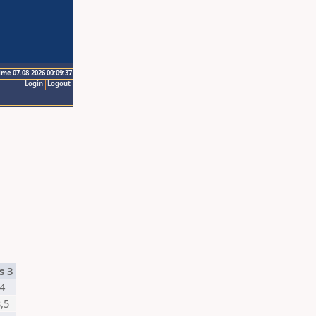
ime 07.08.2026 00:09:37
Login
Logout
s 3
4
,5