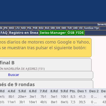
Servert
TA
JPN
MKD
LTU
NED
POL
POR
ROU
RUS
SRB
SVK
SWE
TUR
UKR
VIE
FontSize:11pt
FAQ
Registro en línea
Swiss-Manager
ÖSB
FIDE
aneos diarios de motores como Google o Yahoo,
 se muestran tras pulsar el siguiente botón:
inal B
ACIÓN MADRILEÑA DE AJEDREZ (151)
Buscar
ués de 9 rondas
.Rd
4.Rd
5.Rd
6.Rd
7.Rd
8.Rd
9.Rd
Pts.
Des 1
Des 2
De
w½
8b1
20w+
3w1
7b1
5w1
10b1
8,5
41,5
0 ...
4
b½
11w1
3b1
16w1
4b½
8w1
6w½
7,5
39,5
0 ...
43