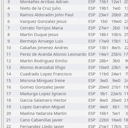
3
Montañes Arribas Adrian
ESP
15b1
12w1
2
4
Nieto de la Cruz Julio
ESP
19b1
1w0
1
5
Ramos Aldoradin John Paul
ESP
23w1
20b0
2
6
Vazquez Gonzalez Jesus
ESP
1b0
19w0
2
7
Cerrato Torrijos Maria
ESP
27w+
2b0
1
8
Martin Duque Jesus
ESP
18b1
10b½
2
9
Bermejo Arruego Luis
ESP
17w0
15b1
1
10
Cabañas Jimenez Andres
ESP
13b1
8w½
2
11
Perez de Aranda Alonso Leonardo
ESP
14w1
25b½
1
12
Martin Rodriguez Emilio
ESP
28b+
3b0
9
13
Alonso Aranzabal Iñigo
ESP
10w0
23b1
4
14
Cuadrado Lopez Francisco
ESP
11b0
24w1
7
15
Morona Minguez Irene
ESP
3w0
9w0
2
16
Gomez Gonzalez Javier
ESP
20w0
21b1
1
17
Madurga Lopez Ignacio
ESP
9b1
22w½
1
18
Garcia Salamero Hector
ESP
8w0
26w0
2
19
Lopez Garralon Miguel
ESP
4w0
6b1
1
20
Madina Yadarola Martin
ESP
16b1
5w1
3
21
Cano Cabanillas Javier
ESP
22b0
16w0
1
22
Fernandez Lledo Javier
ESP
21w1
17b½
1