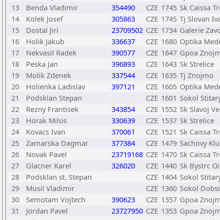
13
Benda Vladimir
354490
CZE
1745
Sk Caissa Tr
14
Kolek Josef
305863
CZE
1745
Tj Slovan Iv
15
Dostal Jiri
23709502
CZE
1734
Galerie Zav
16
Holik Jakub
336637
CZE
1680
Optika Med
17
Nekvasil Radek
390577
CZE
1647
Gpoa Znojm
18
Peska Jan
396893
CZE
1643
Sk Strelice
19
Molik Zdenek
337544
CZE
1635
Tj Znojmo
20
Holienka Ladislav
397121
CZE
1605
Optika Med
21
Podsklan Stepan
CZE
1601
Sokol Stitar
22
Rezny Frantisek
343854
CZE
1552
Sk Slavoj Ve
23
Horak Milos
330639
CZE
1537
Sk Strelice
24
Kovacs Ivan
370061
CZE
1521
Sk Caissa Tr
25
Zamarska Dagmar
377384
CZE
1479
Sachovy Kl
26
Novak Pavel
23719168
CZE
1470
Sk Caissa Tr
27
Glacner Karel
326020
CZE
1440
Sk Bystrc Oi
28
Podsklan st. Stepan
CZE
1404
Sokol Stitar
29
Musil Vladimir
CZE
1360
Sokol Dobsic
30
Semotam Vojtech
390623
CZE
1357
Gpoa Znojm
31
Jordan Pavel
23727950
CZE
1353
Gpoa Znojm