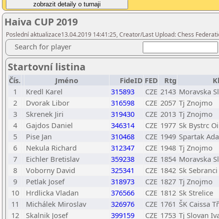
Haiva CUP 2019
Poslední aktualizace13.04.2019 14:41:25, Creator/Last Upload: Chess Federati
Search for player
Startovní listina
Čís.
Jméno
FideID
FED
Rtg
K
1
Kredl Karel
315893
CZE
2143
Moravska Sl
2
Dvorak Libor
316598
CZE
2057
Tj Znojmo
3
Skrenek Jiri
319430
CZE
2013
Tj Znojmo
4
Gajdos Daniel
346314
CZE
1977
Sk Bystrc Oi
5
Pise Jan
310468
CZE
1949
Spartak Ad
6
Nekula Richard
312347
CZE
1948
Tj Znojmo
7
Eichler Bretislav
359238
CZE
1854
Moravska Sl
8
Voborny David
325341
CZE
1842
Sk Sebranci
9
Petlak Josef
318973
CZE
1827
Tj Znojmo
10
Hrdlicka Vladan
376566
CZE
1812
Sk Strelice
11
Michálek Miroslav
326976
CZE
1761
ŠK Caissa Tř
12
Skalnik Josef
399159
CZE
1753
Tj Slovan Iv