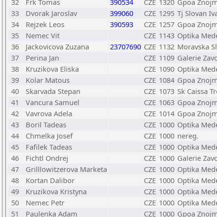
32
Frk Tomas
390534
CZE
1320
Gpoa Znojm
33
Dvorak Jaroslav
399060
CZE
1295
Tj Slovan Iv
34
Rejzek Leos
390593
CZE
1257
Gpoa Znojm
35
Nemec Vit
CZE
1143
Optika Med
36
Jackovicova Zuzana
23707690
CZE
1132
Moravska Sl
37
Perina Jan
CZE
1109
Galerie Zav
38
Kruzikova Eliska
CZE
1090
Optika Med
39
Kolar Matous
CZE
1084
Gpoa Znojm
40
Skarvada Stepan
CZE
1073
Sk Caissa Tr
41
Vancura Samuel
CZE
1063
Gpoa Znojm
42
Vavrova Adela
CZE
1014
Gpoa Znojm
43
Boril Tadeas
CZE
1000
Optika Med
44
Chmelka Josef
CZE
1000
nereg.
45
Fafilek Tadeas
CZE
1000
Optika Med
46
Fichtl Ondrej
CZE
1000
Galerie Zav
47
Grilllowitzerova Marketa
CZE
1000
Optika Med
48
Kortan Dalibor
CZE
1000
Optika Med
49
Kruzikova Kristyna
CZE
1000
Optika Med
50
Nemec Petr
CZE
1000
Optika Med
51
Paulenka Adam
CZE
1000
Gpoa Znojm