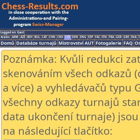
Logged on: Gast
Arabic
ARM
AZE
BIH
BUL
CAT
CHN
CRO
CZE
DEN
ENG
ESP
FAI
FIN
FRA
GER
GRE
INA
I
Domů
Databáze turnajů
Mistrovství AUT
Fotogalerie
FAQ
On
Poznámka: Kvůli redukci za
skenováním všech odkazů (
a více) a vyhledávačů typu 
všechny odkazy turnajů star
data ukončení turnaje) jsou
na následující tlačítko: