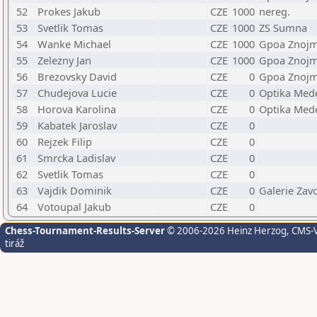
52
Prokes Jakub
CZE
1000
nereg.
53
Svetlik Tomas
CZE
1000
ZS Sumna
54
Wanke Michael
CZE
1000
Gpoa Znojm
55
Zelezny Jan
CZE
1000
Gpoa Znojm
56
Brezovsky David
CZE
0
Gpoa Znojm
57
Chudejova Lucie
CZE
0
Optika Med
58
Horova Karolina
CZE
0
Optika Med
59
Kabatek Jaroslav
CZE
0
60
Rejzek Filip
CZE
0
61
Smrcka Ladislav
CZE
0
62
Svetlik Tomas
CZE
0
63
Vajdik Dominik
CZE
0
Galerie Zav
64
Votoupal Jakub
CZE
0
Chess-Tournament-Results-Server
© 2006-2026 Heinz Herzog
, CMS-
tiráž