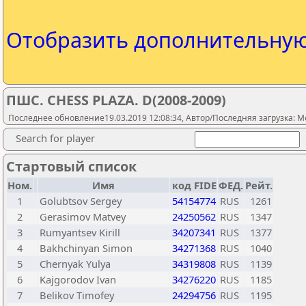
Отобразить дополнительну
ПШС. CHESS PLAZA. D(2008-2009)
Последнее обновление19.03.2019 12:08:34, Автор/Последняя загрузка: M
Search for player
Стартовый список
Ном.
Имя
код FIDE
ФЕД.
Рейт.
1
Golubtsov Sergey
54154774
RUS
1261
2
Gerasimov Matvey
24250562
RUS
1347
3
Rumyantsev Kirill
34207341
RUS
1377
4
Bakhchinyan Simon
34271368
RUS
1040
5
Chernyak Yulya
34319808
RUS
1139
6
Kajgorodov Ivan
34276220
RUS
1185
7
Belikov Timofey
24294756
RUS
1195