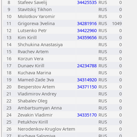
8
Stafeev Savelij
34425535
RUS
0
9
Stavitskij Tikhon
RUS
0
10
Molotkov Yaromir
RUS
0
11
Grigoreva Эvelina
34281916
RUS
1049
12
Lutsenko Petr
34422960
RUS
0
13
Kim Kirill
34359656
RUS
0
14
Shchukina Anastasiya
RUS
0
15
Rvachev Artem
RUS
0
16
Korzun Vera
RUS
0
17
Dunaev Kirill
24234788
RUS
0
18
Kuchava Marina
RUS
0
19
Mamed-Zade Эva
34314920
RUS
0
20
Besperstov Artem
34371150
RUS
0
21
Vladimirov Andrey
RUS
0
22
Shabalev Oleg
RUS
0
23
Ambartsumyan Anna
RUS
0
24
Zevakin Vladimir
34335170
RUS
0
25
Petukhov Kirill
RUS
0
26
Nerodenkov-Kruglov Artem
RUS
0
27
Kuchava Salomiya
RUS
0