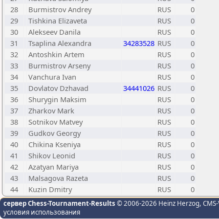
28
Burmistrov Andrey
RUS
0
29
Tishkina Elizaveta
RUS
0
30
Alekseev Danila
RUS
0
31
Tsaplina Alexandra
34283528
RUS
0
32
Antoshkin Artem
RUS
0
33
Burmistrov Arseny
RUS
0
34
Vanchura Ivan
RUS
0
35
Dovlatov Dzhavad
34441026
RUS
0
36
Shurygin Maksim
RUS
0
37
Zharkov Mark
RUS
0
38
Sotnikov Matvey
RUS
0
39
Gudkov Georgy
RUS
0
40
Chikina Kseniya
RUS
0
41
Shikov Leonid
RUS
0
42
Azatyan Mariya
RUS
0
43
Malsagova Razeta
RUS
0
44
Kuzin Dmitry
RUS
0
сервер Chess-Tournament-Results
© 2006-2026 Heinz Herzog
, CMS-
условия использования