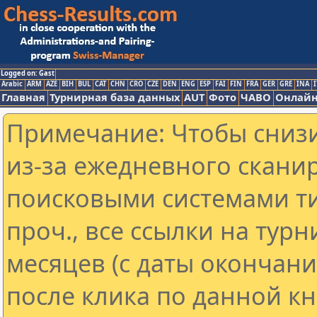
Logged on: Gast
Arabic
ARM
AZE
BIH
BUL
CAT
CHN
CRO
CZE
DEN
ENG
ESP
FAI
FIN
FRA
GER
GRE
INA
I
Главная
Турнирная база данных
AUT
Фото
ЧАВО
Онлайн
Примечание: Чтобы снизи
из-за ежедневного скани
поисковыми системами ти
проч., все ссылки на тур
месяцев (с даты окончан
после клика по данной кн