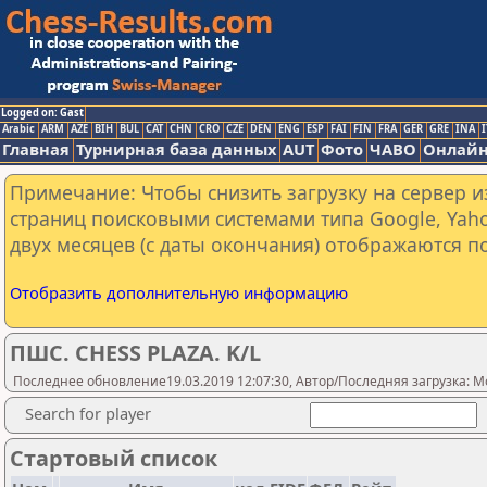
Logged on: Gast
Arabic
ARM
AZE
BIH
BUL
CAT
CHN
CRO
CZE
DEN
ENG
ESP
FAI
FIN
FRA
GER
GRE
INA
I
Главная
Турнирная база данных
AUT
Фото
ЧАВО
Онлайн
Примечание: Чтобы снизить загрузку на сервер и
страниц поисковыми системами типа Google, Yaho
двух месяцев (с даты окончания) отображаются по
Отобразить дополнительную информацию
ПШС. CHESS PLAZA. K/L
Последнее обновление19.03.2019 12:07:30, Автор/Последняя загрузка: M
Search for player
Стартовый список