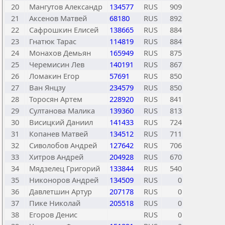
20
Мангутов Александр
134577
RUS
909
21
Аксенов Матвей
68180
RUS
892
22
Сафрошкин Елисей
138665
RUS
884
23
Гнатюк Тарас
114819
RUS
884
24
Монахов Демьян
165949
RUS
875
25
Черемисин Лев
140191
RUS
867
26
Ломакин Егор
57691
RUS
850
27
Ван Янцзу
234579
RUS
850
28
Торосян Артем
228920
RUS
841
29
Султанова Малика
139360
RUS
813
30
Висицкий Даниил
141433
RUS
724
31
Копанев Матвей
134512
RUS
711
32
Сиволобов Андрей
127642
RUS
706
33
Хитров Андрей
204928
RUS
670
34
Мядзелец Григорий
133844
RUS
540
35
Никоноров Андрей
134509
RUS
0
36
Давлетшин Артур
207178
RUS
0
37
Пике Николай
205518
RUS
0
38
Егоров Денис
RUS
0