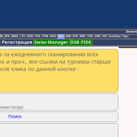
Servert
TA
JPN
MKD
LTU
NED
POL
POR
ROU
RUS
SRB
SVK
SWE
TUR
UKR
VIE
FontSize:11pt
 Регистрация
Swiss-Manager
ÖSB
FIDE
з-за ежедневного сканирования всех
o и проч., все ссылки на турниры старше
сле клика по данной кнопке :
oiseev Sergey
Поиск