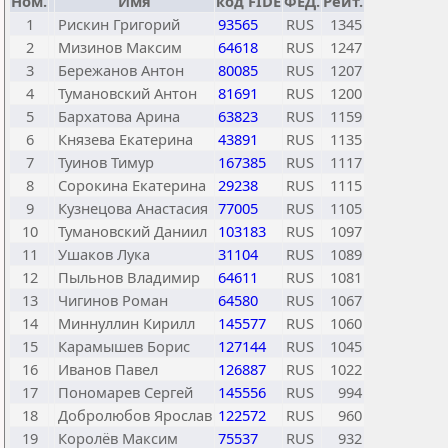
Ном.
Имя
код FIDE
ФЕД.
Рейт.
1
Рискин Григорий
93565
RUS
1345
2
Мизинов Максим
64618
RUS
1247
3
Бережанов Антон
80085
RUS
1207
4
Тумановский Антон
81691
RUS
1200
5
Бархатова Арина
63823
RUS
1159
6
Князева Екатерина
43891
RUS
1135
7
Туинов Тимур
167385
RUS
1117
8
Сорокина Екатерина
29238
RUS
1115
9
Кузнецова Анастасия
77005
RUS
1105
10
Тумановский Даниил
103183
RUS
1097
11
Ушаков Лука
31104
RUS
1089
12
Пыльнов Владимир
64611
RUS
1081
13
Чигинов Роман
64580
RUS
1067
14
Миннуллин Кирилл
145577
RUS
1060
15
Карамышев Борис
127144
RUS
1045
16
Иванов Павел
126887
RUS
1022
17
Пономарев Сергей
145556
RUS
994
18
Добролюбов Ярослав
122572
RUS
960
19
Королёв Максим
75537
RUS
932