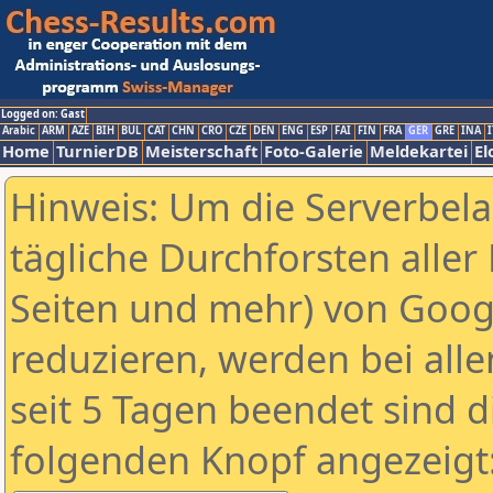
Logged on: Gast
Arabic
ARM
AZE
BIH
BUL
CAT
CHN
CRO
CZE
DEN
ENG
ESP
FAI
FIN
FRA
GER
GRE
INA
I
Home
TurnierDB
Meisterschaft
Foto-Galerie
Meldekartei
El
Hinweis: Um die Serverbel
tägliche Durchforsten aller 
Seiten und mehr) von Goog
reduzieren, werden bei alle
seit 5 Tagen beendet sind d
folgenden Knopf angezeigt