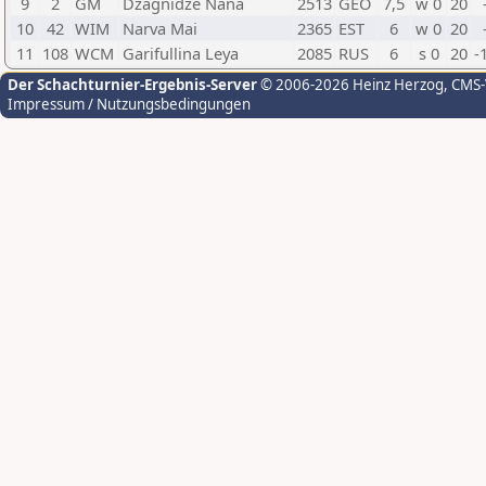
9
2
GM
Dzagnidze Nana
2513
GEO
7,5
w 0
20
10
42
WIM
Narva Mai
2365
EST
6
w 0
20
11
108
WCM
Garifullina Leya
2085
RUS
6
s 0
20
-
Der Schachturnier-Ergebnis-Server
© 2006-2026 Heinz Herzog
, CMS
Impressum / Nutzungsbedingungen