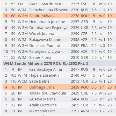
2
53
FM
Garcia Martin Maria
2315
ESP
6
w ½
10
3
50
WIM
Solozhenkina Elizaveta
2330
RUS
5,5
s ½
10
4
68
WGM
Sandu Mihaela
2278
ROU
5
w 0
10
5
74
WGM
Heinemann Josefine
2257
GER
5
s 1
10
6
49
WGM
Doluhanova Evgeniya
2339
UKR
5,5
w ½
10
7
59
WGM
Worek Joanna
2299
CZE
5,5
s 1
10
8
44
WIM
Balajayeva Khanim
2358
AZE
6,5
w 1
10
9
34
WGM
Guichard Pauline
2392
FRA
7,5
s 0
10
10
71
WGM
Fataliyeva Ulviyya
2266
AZE
7,5
w 0
10
11
55
WIM
Sieber Fiona
2310
GER
5,5
s 1
10
WGM Sandu Mihaela 2278 ROU Rp:2302 Pkt. 5
1
4
IM
Kashlinskaya Alina
2477
RUS
8
w 0
20
2
103
WFM
Hapala Elisabeth
2140
AUT
5
s 1
20
3
116
WCM
Sade Defne
2013
TUR
2,5
w 1
20
4
16
IM
Bulmaga Irina
2438
ROU
6,5
s 1
20
5
20
IM
Tsolakidou Stavroula
2429
GRE
7,5
w ½
20
6
28
IM
Guseva Marina
2404
RUS
6,5
s 1
20
7
12
IM
Atalik Ekaterina
2455
TUR
7
w 0
20
8
31
IM
Mkrtchian Lilit
2397
ARM
6,5
s ½
20