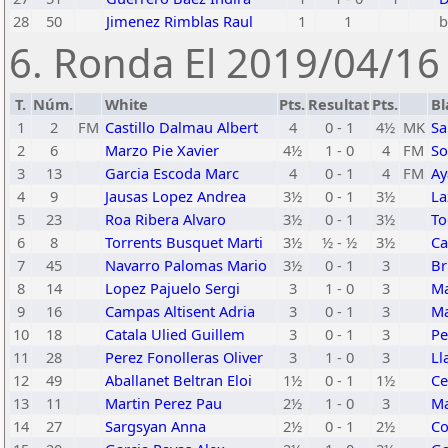
28
50
Jimenez Rimblas Raul
1
1
b
6. Ronda El 2019/04/16 
T.
Núm.
White
Pts.
Resultat
Pts.
Bl
1
2
FM
Castillo Dalmau Albert
4
0 - 1
4½
MK
Sa
2
6
Marzo Pie Xavier
4½
1 - 0
4
FM
So
3
13
Garcia Escoda Marc
4
0 - 1
4
FM
Ay
4
9
Jausas Lopez Andrea
3½
0 - 1
3½
La
5
23
Roa Ribera Alvaro
3½
0 - 1
3½
To
6
8
Torrents Busquet Marti
3½
½ - ½
3½
Ca
7
45
Navarro Palomas Mario
3½
0 - 1
3
Br
8
14
Lopez Pajuelo Sergi
3
1 - 0
3
Ma
9
16
Campas Altisent Adria
3
0 - 1
3
Ma
10
18
Catala Ulied Guillem
3
0 - 1
3
Pe
11
28
Perez Fonolleras Oliver
3
1 - 0
3
Ll
12
49
Aballanet Beltran Eloi
1½
0 - 1
1½
Ce
13
11
Martin Perez Pau
2½
1 - 0
3
Ma
14
27
Sargsyan Anna
2½
0 - 1
2½
Co