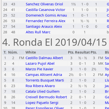
23
43
Sanchez Oliveras Oriol
1½
1 - 0
1
G
24
41
Castilla Casanova Victor
1
1 - 0
1
J
25
52
Domenech Gomis Arnau
1
0 - 1
1
O
26
53
Fernandez Ferreira Alex
1
½ - ½
1
R
27
54
Santiago Arauco Aleix
1
1 - 0
0
G
28
48
Altes Rull Marc
0
1
b
4. Ronda El 2019/04/15 
T.
Núm.
White
Pts.
Resultat
Pts.
Bl
1
2
FM
Castillo Dalmau Albert
3
½ - ½
3
FM
So
2
4
Lazaro Pujol Abel
3
0 - 1
3
MK
Sa
3
6
Marzo Pie Xavier
3
1 - 0
2½
To
4
16
Campas Altisent Adria
2½
0 - 1
2
FM
Ay
5
8
Torrents Busquet Marti
2
1 - 0
2
Ll
6
23
Roa Ribera Alvaro
2
½ - ½
2
Ja
7
18
Catala Ulied Guillem
2
1 - 0
2
Br
8
26
Creixell Bermudo Robert
2
0 - 1
2
Ga
9
14
Lopez Pajuelo Sergi
2
1 - 0
2
Ma
10
28
Perez Fonolleras Oliver
2
1 - 0
2
Pe