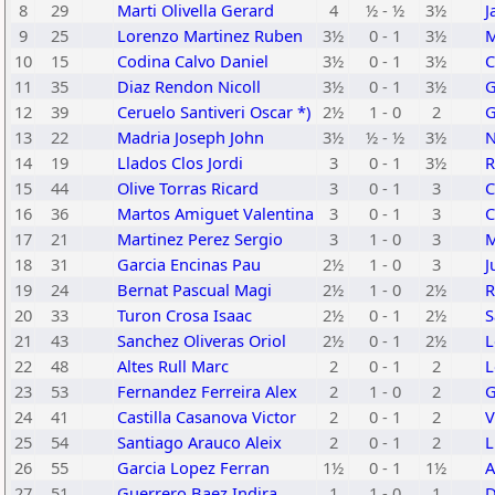
8
29
Marti Olivella Gerard
4
½ - ½
3½
J
9
25
Lorenzo Martinez Ruben
3½
0 - 1
3½
M
10
15
Codina Calvo Daniel
3½
0 - 1
3½
C
11
35
Diaz Rendon Nicoll
3½
0 - 1
3½
G
12
39
Ceruelo Santiveri Oscar *)
2½
1 - 0
2
G
13
22
Madria Joseph John
3½
½ - ½
3½
N
14
19
Llados Clos Jordi
3
0 - 1
3½
R
15
44
Olive Torras Ricard
3
0 - 1
3
C
16
36
Martos Amiguet Valentina
3
0 - 1
3
C
17
21
Martinez Perez Sergio
3
1 - 0
3
M
18
31
Garcia Encinas Pau
2½
1 - 0
3
J
19
24
Bernat Pascual Magi
2½
1 - 0
2½
R
20
33
Turon Crosa Isaac
2½
0 - 1
2½
S
21
43
Sanchez Oliveras Oriol
2½
0 - 1
2½
L
22
48
Altes Rull Marc
2
0 - 1
2
L
23
53
Fernandez Ferreira Alex
2
1 - 0
2
G
24
41
Castilla Casanova Victor
2
0 - 1
2
V
25
54
Santiago Arauco Aleix
2
0 - 1
2
L
26
55
Garcia Lopez Ferran
1½
0 - 1
1½
A
27
51
Guerrero Baez Indira
1
1 - 0
1
D