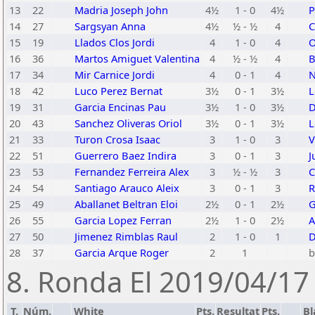
13
22
Madria Joseph John
4½
1 - 0
4½
P
14
27
Sargsyan Anna
4½
½ - ½
4
C
15
19
Llados Clos Jordi
4
1 - 0
4
O
16
36
Martos Amiguet Valentina
4
½ - ½
4
B
17
34
Mir Carnice Jordi
4
0 - 1
4
N
18
42
Luco Perez Bernat
3½
0 - 1
3½
L
19
31
Garcia Encinas Pau
3½
1 - 0
3½
D
20
43
Sanchez Oliveras Oriol
3½
0 - 1
3½
L
21
33
Turon Crosa Isaac
3
1 - 0
3
V
22
51
Guerrero Baez Indira
3
0 - 1
3
J
23
53
Fernandez Ferreira Alex
3
½ - ½
3
C
24
54
Santiago Arauco Aleix
3
0 - 1
3
R
25
49
Aballanet Beltran Eloi
2½
0 - 1
2½
G
26
55
Garcia Lopez Ferran
2½
1 - 0
2½
A
27
50
Jimenez Rimblas Raul
2
1 - 0
1
D
28
37
Garcia Arque Roger
2
1
b
8. Ronda El 2019/04/17 
T.
Núm.
White
Pts.
Resultat
Pts.
Bl