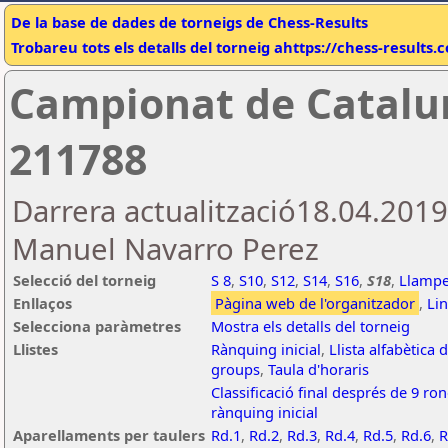
De la base de dades de torneigs de Chess-Results
Trobareu tots els detalls del torneig ahttps://chess-results
Campionat de Catalun
211788
Darrera actualització18.04.2019
Manuel Navarro Perez
Selecció del torneig
S 8
,
S10
,
S12
,
S14
,
S16
,
S18
,
Llamp
Enllaços
Pàgina web de l'organitzador
,
Li
Selecciona paràmetres
Mostra els detalls del torneig
Llistes
Rànquing inicial
,
Llista alfabètica
groups
,
Taula d'horaris
Classificació final després de 9 ro
rànquing inicial
Aparellaments per taulers
Rd.1
,
Rd.2
,
Rd.3
,
Rd.4
,
Rd.5
,
Rd.6
,
R