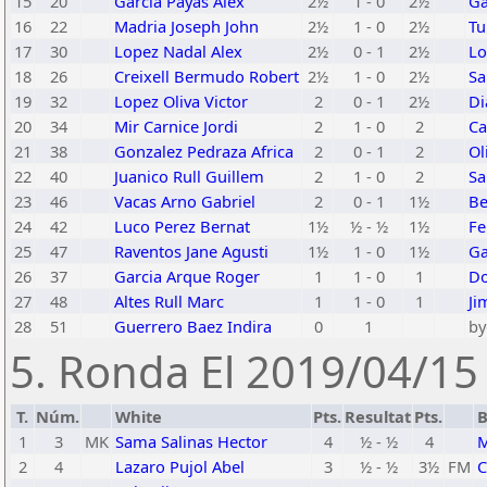
15
20
Garcia Payas Alex
2½
1 - 0
2½
Ga
16
22
Madria Joseph John
2½
1 - 0
2½
Tu
17
30
Lopez Nadal Alex
2½
0 - 1
2½
Lo
18
26
Creixell Bermudo Robert
2½
1 - 0
2½
Sa
19
32
Lopez Oliva Victor
2
0 - 1
2½
Di
20
34
Mir Carnice Jordi
2
1 - 0
2
Ca
21
38
Gonzalez Pedraza Africa
2
0 - 1
2
Ol
22
40
Juanico Rull Guillem
2
1 - 0
2
Sa
23
46
Vacas Arno Gabriel
2
0 - 1
1½
Be
24
42
Luco Perez Bernat
1½
½ - ½
1½
Fe
25
47
Raventos Jane Agusti
1½
1 - 0
1½
Ga
26
37
Garcia Arque Roger
1
1 - 0
1
Do
27
48
Altes Rull Marc
1
1 - 0
1
Ji
28
51
Guerrero Baez Indira
0
1
by
5. Ronda El 2019/04/15 
T.
Núm.
White
Pts.
Resultat
Pts.
B
1
3
MK
Sama Salinas Hector
4
½ - ½
4
M
2
4
Lazaro Pujol Abel
3
½ - ½
3½
FM
C