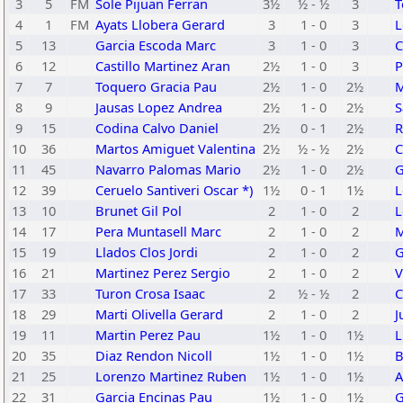
3
5
FM
Sole Pijuan Ferran
3½
½ - ½
3
T
4
1
FM
Ayats Llobera Gerard
3
1 - 0
3
L
5
13
Garcia Escoda Marc
3
1 - 0
3
C
6
12
Castillo Martinez Aran
2½
1 - 0
3
P
7
7
Toquero Gracia Pau
2½
1 - 0
2½
M
8
9
Jausas Lopez Andrea
2½
1 - 0
2½
S
9
15
Codina Calvo Daniel
2½
0 - 1
2½
R
10
36
Martos Amiguet Valentina
2½
½ - ½
2½
C
11
45
Navarro Palomas Mario
2½
1 - 0
2½
G
12
39
Ceruelo Santiveri Oscar *)
1½
0 - 1
1½
L
13
10
Brunet Gil Pol
2
1 - 0
2
L
14
17
Pera Muntasell Marc
2
1 - 0
2
M
15
19
Llados Clos Jordi
2
1 - 0
2
G
16
21
Martinez Perez Sergio
2
1 - 0
2
V
17
33
Turon Crosa Isaac
2
½ - ½
2
C
18
29
Marti Olivella Gerard
2
1 - 0
2
J
19
11
Martin Perez Pau
1½
1 - 0
1½
L
20
35
Diaz Rendon Nicoll
1½
1 - 0
1½
B
21
25
Lorenzo Martinez Ruben
1½
1 - 0
1½
A
22
31
Garcia Encinas Pau
1½
1 - 0
1½
G