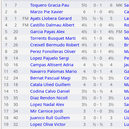
1
7
Toquero Gracia Pau
5½
0 - 1
6
MK
Sa
2
6
Marzo Pie Xavier
6
1 - 0
4½
Ca
3
1
FM
Ayats Llobera Gerard
5½
½ - ½
5
La
4
2
FM
Castillo Dalmau Albert
4½
1 - 0
4½
Ro
5
20
Garcia Payas Alex
4½
0 - 1
4½
FM
So
6
8
Torrents Busquet Marti
4½
1 - 0
4½
Ma
7
26
Creixell Bermudo Robert
4½
0 - 1
4½
Br
8
28
Perez Fonolleras Oliver
4½
0 - 1
4½
Ma
9
14
Lopez Pajuelo Sergi
4½
1 - 0
4½
Pe
10
16
Campas Altisent Adria
4
½ - ½
4
Ja
11
45
Navarro Palomas Mario
4
0 - 1
4
Ga
12
24
Bernat Pascual Magi
3½
½ - ½
3½
Ce
13
18
Catala Ulied Guillem
4
0 - 1
4
Ma
14
15
Codina Calvo Daniel
3½
½ - ½
4
Ma
15
35
Diaz Rendon Nicoll
3½
0 - 1
3½
Lo
16
30
Lopez Nadal Alex
3½
0 - 1
3½
Sa
17
34
Mir Carnice Jordi
3
1 - 0
3½
Ga
18
40
Juanico Rull Guillem
3
0 - 1
3
Ll
19
32
Lopez Oliva Victor
3
½ - ½
3
Lu