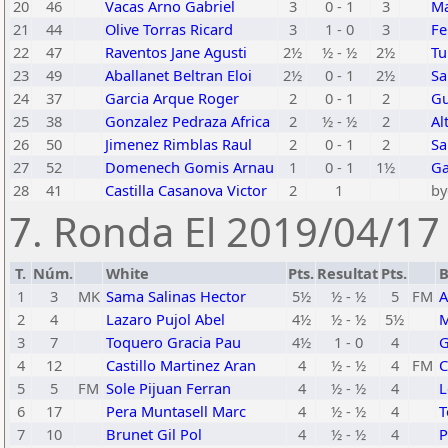
20
46
Vacas Arno Gabriel
3
0 - 1
3
Ma
21
44
Olive Torras Ricard
3
1 - 0
3
Fe
22
47
Raventos Jane Agusti
2½
½ - ½
2½
Tu
23
49
Aballanet Beltran Eloi
2½
0 - 1
2½
Sa
24
37
Garcia Arque Roger
2
0 - 1
2
Gu
25
38
Gonzalez Pedraza Africa
2
½ - ½
2
Al
26
50
Jimenez Rimblas Raul
2
0 - 1
2
Sa
27
52
Domenech Gomis Arnau
1
0 - 1
1½
Ga
28
41
Castilla Casanova Victor
2
1
by
7. Ronda El 2019/04/17 
T.
Núm.
White
Pts.
Resultat
Pts.
B
1
3
MK
Sama Salinas Hector
5½
½ - ½
5
FM
A
2
4
Lazaro Pujol Abel
4½
½ - ½
5½
M
3
7
Toquero Gracia Pau
4½
1 - 0
4
G
4
12
Castillo Martinez Aran
4
½ - ½
4
FM
C
5
5
FM
Sole Pijuan Ferran
4
½ - ½
4
L
6
17
Pera Muntasell Marc
4
½ - ½
4
T
7
10
Brunet Gil Pol
4
½ - ½
4
P