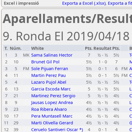
Excel i impressió
Exporta a Excel (.xlsx)
,
Exporta a fi
Aparellaments/Resul
9. Ronda El 2019/04/18 
T.
Núm.
White
Pts.
Resultat
Pts.
B
1
3
MK
Sama Salinas Hector
7
½ - ½
5½
T
2
10
Brunet Gil Pol
5½
1 - 0
7
M
3
5
FM
Sole Pijuan Ferran
5½
0 - 1
6
FM
A
4
11
Martin Perez Pau
5½
0 - 1
5½
FM
C
5
4
Lazaro Pujol Abel
5½
½ - ½
5½
T
6
13
Garcia Escoda Marc
5
½ - ½
5½
L
7
21
Martinez Perez Sergio
5
½ - ½
4½
C
8
9
Jausas Lopez Andrea
4½
½ - ½
4½
L
9
23
Roa Ribera Alvaro
4½
½ - ½
4½
C
10
17
Pera Muntasell Marc
4½
½ - ½
4½
C
11
29
Marti Olivella Gerard
4½
½ - ½
4½
G
12
39
Ceruelo Santiveri Oscar *)
4
0 - 1
4
C