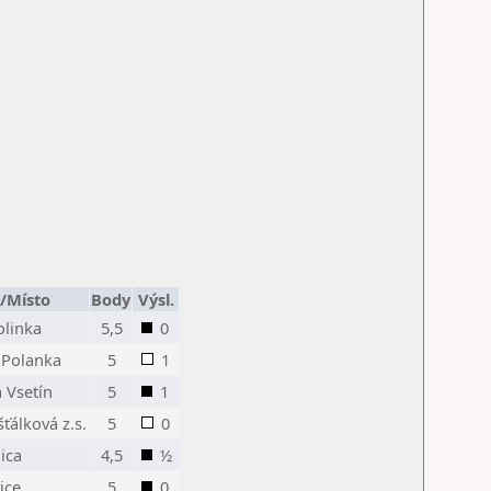
/Místo
Body
Výsl.
olinka
5,5
0
.Polanka
5
1
 Vsetín
5
1
ťálková z.s.
5
0
ica
4,5
½
ice
5
0