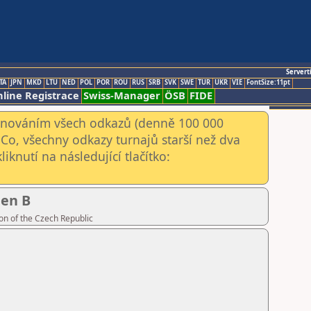
Servert
TA
JPN
MKD
LTU
NED
POL
POR
ROU
RUS
SRB
SVK
SWE
TUR
UKR
VIE
FontSize:11pt
line Registrace
Swiss-Manager
ÖSB
FIDE
kenováním všech odkazů (denně 100 000
Co, všechny odkazy turnajů starší než dva
iknutí na následující tlačítko:
pen B
on of the Czech Republic