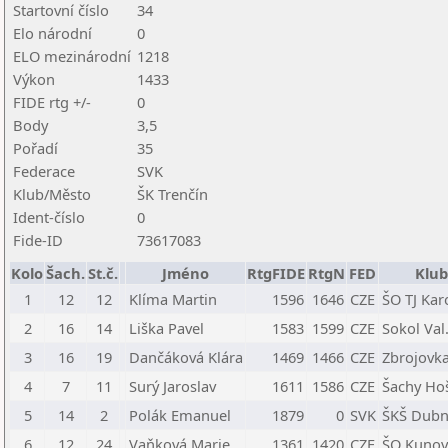
Startovní číslo
34
Elo národní
0
ELO mezinárodní
1218
Výkon
1433
FIDE rtg +/-
0
Body
3,5
Pořadí
35
Federace
SVK
Klub/Město
ŠK Trenčín
Ident-číslo
0
Fide-ID
73617083
Kolo
Šach.
St.č.
Jméno
RtgFIDE
RtgN
FED
Klub
1
12
12
Klíma Martin
1596
1646
CZE
ŠO TJ Kar
2
16
14
Liška Pavel
1583
1599
CZE
Sokol Val
3
16
19
Dančáková Klára
1469
1466
CZE
Zbrojovka
4
7
11
Surý Jaroslav
1611
1586
CZE
Šachy Hoš
5
14
2
Polák Emanuel
1879
0
SVK
ŠKŠ Dubn
6
12
24
Vaňková Marie
1361
1420
CZE
ŠO Kunov