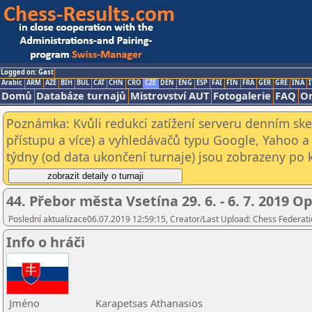
Logged on: Gast
Arabic
ARM
AZE
BIH
BUL
CAT
CHN
CRO
CZE
DEN
ENG
ESP
FAI
FIN
FRA
GER
GRE
INA
I
Domů
Databáze turnajů
Mistrovství AUT
Fotogalerie
FAQ
On
Poznámka: Kvůli redukci zatížení serveru denním s
přístupu a více) a vyhledávačů typu Google, Yahoo a 
týdny (od data ukončení turnaje) jsou zobrazeny po kl
44. Přebor města Vsetína 29. 6. - 6. 7. 2019 O
Poslední aktualizace06.07.2019 12:59:15, Creator/Last Upload: Chess Federati
Info o hráči
Jméno
Karapetsas Athanasios