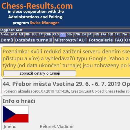
Logged on: Gast
Arabic
ARM
AZE
BIH
BUL
CAT
CHN
CRO
CZE
DEN
ENG
ESP
FAI
FIN
FRA
GER
GRE
INA
I
Domů
Databáze turnajů
Mistrovství AUT
Fotogalerie
FAQ
On
Poznámka: Kvůli redukci zatížení serveru denním s
přístupu a více) a vyhledávačů typu Google, Yahoo a 
týdny (od data ukončení turnaje) jsou zobrazeny po kl
44. Přebor města Vsetína 29. 6. - 6. 7. 2019 O
Poslední aktualizace06.07.2019 13:14:36, Creator/Last Upload: Chess Federati
Info o hráči
Jméno
Bělunek Vladimír