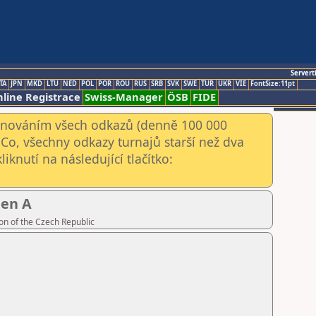
Servert
TA
JPN
MKD
LTU
NED
POL
POR
ROU
RUS
SRB
SVK
SWE
TUR
UKR
VIE
FontSize:11pt
line Registrace
Swiss-Manager
ÖSB
FIDE
kenováním všech odkazů (denně 100 000
Co, všechny odkazy turnajů starší než dva
iknutí na následující tlačítko:
pen A
on of the Czech Republic