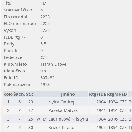
Titul
FM
Startovní číslo
6
Elo národní
2233
ELO mezinárodní
2225
Výkon
2222
FIDE rtg +/-
0
Body
5,5
Pořadí
9
Federace
CZE
Klub/Město
Tatran Litovel
Ident-číslo
978
Fide-ID
307432
Rok narození
1973
Kolo
Šach.
St.č.
Jméno
RtgFIDE
RtgN
FED
1
6
23
Nytra Ondřej
2004
1934
CZE
B
2
7
27
Paseka Matyáš
1941
1914
CZE
B
3
7
25
WFM
Laurincová Kristýna
1984
2016
CZE
B
4
7
30
Křížek Kryštof
1905
1854
CZE
T