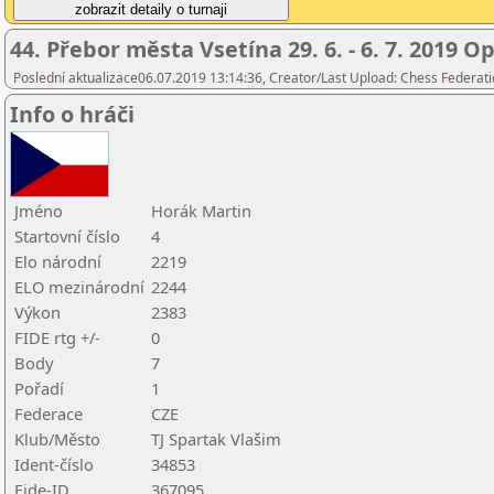
44. Přebor města Vsetína 29. 6. - 6. 7. 2019 O
Poslední aktualizace06.07.2019 13:14:36, Creator/Last Upload: Chess Federati
Info o hráči
Jméno
Horák Martin
Startovní číslo
4
Elo národní
2219
ELO mezinárodní
2244
Výkon
2383
FIDE rtg +/-
0
Body
7
Pořadí
1
Federace
CZE
Klub/Město
TJ Spartak Vlašim
Ident-číslo
34853
Fide-ID
367095