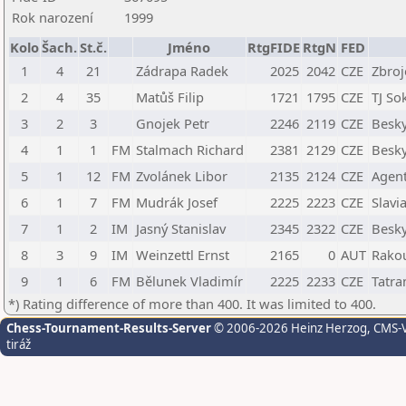
Rok narození
1999
Kolo
Šach.
St.č.
Jméno
RtgFIDE
RtgN
FED
1
4
21
Zádrapa Radek
2025
2042
CZE
Zbroj
2
4
35
Matůš Filip
1721
1795
CZE
TJ Sok
3
2
3
Gnojek Petr
2246
2119
CZE
Besky
4
1
1
FM
Stalmach Richard
2381
2129
CZE
Besky
5
1
12
FM
Zvolánek Libor
2135
2124
CZE
Agent
6
1
7
FM
Mudrák Josef
2225
2223
CZE
Slavi
7
1
2
IM
Jasný Stanislav
2345
2322
CZE
Besky
8
3
9
IM
Weinzettl Ernst
2165
0
AUT
Rako
9
1
6
FM
Bělunek Vladimír
2225
2233
CZE
Tatra
*) Rating difference of more than 400. It was limited to 400.
Chess-Tournament-Results-Server
© 2006-2026 Heinz Herzog
, CMS-
tiráž