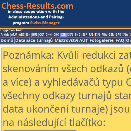
Logged on: Gast
Arabic
ARM
AZE
BIH
BUL
CAT
CHN
CRO
CZE
DEN
ENG
ESP
FAI
FIN
FRA
GER
GRE
INA
I
Domů
Databáze turnajů
Mistrovství AUT
Fotogalerie
FAQ
On
Poznámka: Kvůli redukci za
skenováním všech odkazů (
a více) a vyhledávačů typu 
všechny odkazy turnajů star
data ukončení turnaje) jsou
na následující tlačítko: