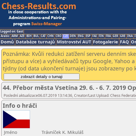
Logged on: Gast
Arabic
ARM
AZE
BIH
BUL
CAT
CHN
CRO
CZE
DEN
ENG
ESP
FAI
FIN
FRA
GER
GRE
INA
I
Domů
Databáze turnajů
Mistrovství AUT
Fotogalerie
FAQ
On
Poznámka: Kvůli redukci zatížení serveru denním s
přístupu a více) a vyhledávačů typu Google, Yahoo a 
týdny (od data ukončení turnaje) jsou zobrazeny po kl
44. Přebor města Vsetína 29. 6. - 6. 7. 2019 O
Poslední aktualizace06.07.2019 13:14:36, Creator/Last Upload: Chess Federati
Info o hráči
Jméno
Trávníček K. Mikuláš