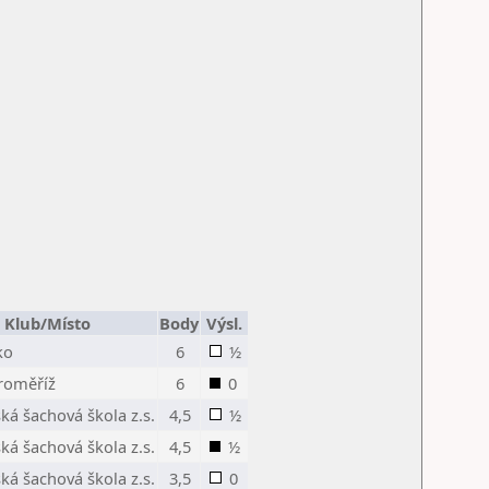
Klub/Místo
Body
Výsl.
ko
6
½
Kroměříž
6
0
ká šachová škola z.s.
4,5
½
ká šachová škola z.s.
4,5
½
ká šachová škola z.s.
3,5
0