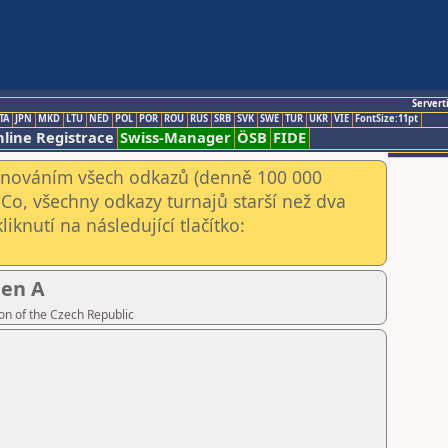
Servert
TA
JPN
MKD
LTU
NED
POL
POR
ROU
RUS
SRB
SVK
SWE
TUR
UKR
VIE
FontSize:11pt
line Registrace
Swiss-Manager
ÖSB
FIDE
kenováním všech odkazů (denně 100 000
Co, všechny odkazy turnajů starší než dva
iknutí na následující tlačítko:
pen A
on of the Czech Republic