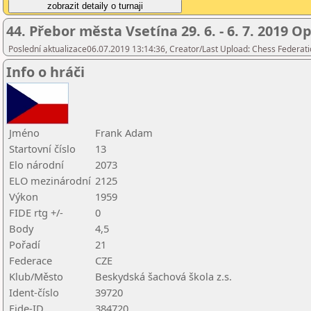
44. Přebor města Vsetína 29. 6. - 6. 7. 2019 O
Poslední aktualizace06.07.2019 13:14:36, Creator/Last Upload: Chess Federati
Info o hráči
Jméno
Frank Adam
Startovní číslo
13
Elo národní
2073
ELO mezinárodní
2125
Výkon
1959
FIDE rtg +/-
0
Body
4,5
Pořadí
21
Federace
CZE
Klub/Město
Beskydská šachová škola z.s.
Ident-číslo
39720
Fide-ID
384720