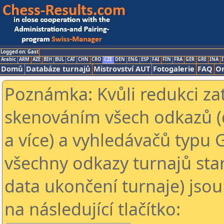
Logged on: Gast
Arabic
ARM
AZE
BIH
BUL
CAT
CHN
CRO
CZE
DEN
ENG
ESP
FAI
FIN
FRA
GER
GRE
INA
I
Domů
Databáze turnajů
Mistrovství AUT
Fotogalerie
FAQ
On
Poznámka: Kvůli redukci za
skenováním všech odkazů (
a více) a vyhledávačů typu 
všechny odkazy turnajů star
data ukončení turnaje) jsou
na následující tlačítko: