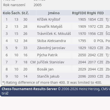
Rok narození
2005
Kolo
Šach.
St.č.
Jméno
RtgFIDE
RtgN
FED
1
13
30
Křížek Kryštof
1905
1854
CZE
TJ
2
13
28
Kovařík Matyáš
1909
1972
CZE
Zb
3
15
26
Trávníček K. Mikuláš
1970
1956
CZE
ŠO
4
12
34
Skiba Aleksandra
1795
0
POL
Po
5
9
33
Závodný Jaroslav
1829
1823
CZE
Zb
6
10
16
Pýcha Patrik
2050
2042
CZE
TJ
7
7
18
CM
Juříček Stanislav
2044
2017
CZE
Zb
8
10
20
Bosák Jan
2029
2044
CZE
Zb
9
10
14
Stančík Jakub
2096
2093
CZE
Zb
*) Rating difference of more than 400. It was limited to 400.
Chess-Tournament-Results-Server
© 2006-2026 Heinz Herzog
, CMS-
tiráž