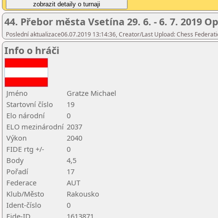
44. Přebor města Vsetína 29. 6. - 6. 7. 2019 O
Poslední aktualizace06.07.2019 13:14:36, Creator/Last Upload: Chess Federati
Info o hráči
Jméno
Gratze Michael
Startovní číslo
19
Elo národní
0
ELO mezinárodní
2037
Výkon
2040
FIDE rtg +/-
0
Body
4,5
Pořadí
17
Federace
AUT
Klub/Město
Rakousko
Ident-číslo
0
Fide-ID
1613871