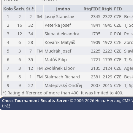
Kolo
Šach.
St.č.
Jméno
RtgFIDE
RtgN
FED
1
2
2
IM
Jasný Stanislav
2345
2322
CZE
Besk
2
16
32
Peterka Josef
1841
1845
CZE
TJ S
3
12
34
Skiba Aleksandra
1795
0
POL
Pol
4
6
28
Kovařík Matyáš
1909
1972
CZE
Zbro
5
3
7
FM
Mudrák Josef
2225
2223
CZE
Slav
6
6
35
Matůš Filip
1721
1795
CZE
TJ S
7
3
12
FM
Zvolánek Libor
2135
2124
CZE
Age
8
6
1
FM
Stalmach Richard
2381
2129
CZE
Besk
9
9
22
Matějovský Ondřej
2007
2015
CZE
TJ S
*) Rating difference of more than 400. It was limited to 400.
Chess-Tournament-Results-Server
© 2006-2026 Heinz Herzog
, CMS-
tiráž