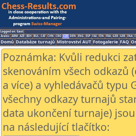
Logged on: Gast
Arabic
ARM
AZE
BIH
BUL
CAT
CHN
CRO
CZE
DEN
ENG
ESP
FAI
FIN
FRA
GER
GRE
INA
I
Domů
Databáze turnajů
Mistrovství AUT
Fotogalerie
FAQ
On
Poznámka: Kvůli redukci za
skenováním všech odkazů (
a více) a vyhledávačů typu 
všechny odkazy turnajů star
data ukončení turnaje) jsou
na následující tlačítko: