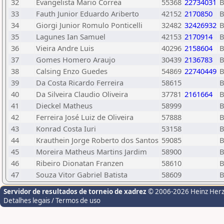
32
Evangelista Mario Correa
55368
22734031
33
Fauth Junior Eduardo Ariberto
42152
2170850
34
Giorgi Junior Romulo Ponticelli
32482
32426932
35
Lagunes Ian Samuel
42153
2170914
36
Vieira Andre Luis
40296
2158604
37
Gomes Homero Araujo
30439
2136783
38
Calsing Enzo Guedes
54869
22740449
39
Da Costa Ricardo Ferreira
58615
40
Da Silveira Claudio Oliveira
37781
2161664
41
Dieckel Matheus
58999
42
Ferreira José Luiz de Oliveira
57888
43
Konrad Costa Iuri
53158
44
Krauthein Jorge Roberto dos Santos
59085
45
Moreira Matheus Martins Jardim
58900
46
Ribeiro Dionatan Franzen
58610
47
Souza Vitor Gabriel Batista
58609
Servidor de resultados de torneio de xadrez
© 2006-2026 Heinz Her
Detalhes legais / Termos de uso