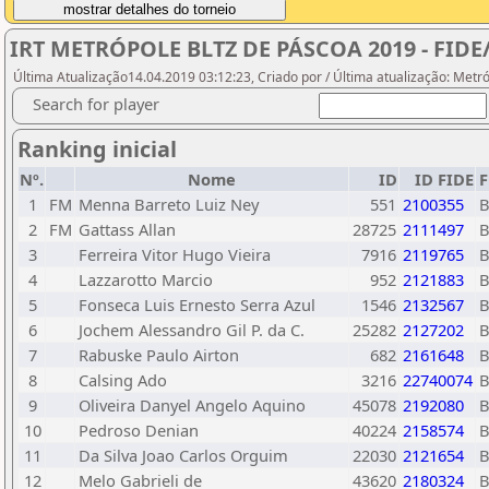
IRT METRÓPOLE BLTZ DE PÁSCOA 2019 - FIDE/
Última Atualização14.04.2019 03:12:23, Criado por / Última atualização: Metr
Search for player
Ranking inicial
Nº.
Nome
ID
ID FIDE
F
1
FM
Menna Barreto Luiz Ney
551
2100355
2
FM
Gattass Allan
28725
2111497
3
Ferreira Vitor Hugo Vieira
7916
2119765
4
Lazzarotto Marcio
952
2121883
5
Fonseca Luis Ernesto Serra Azul
1546
2132567
6
Jochem Alessandro Gil P. da C.
25282
2127202
7
Rabuske Paulo Airton
682
2161648
8
Calsing Ado
3216
22740074
9
Oliveira Danyel Angelo Aquino
45078
2192080
10
Pedroso Denian
40224
2158574
11
Da Silva Joao Carlos Orguim
22030
2121654
12
Melo Gabrieli de
43620
2180324