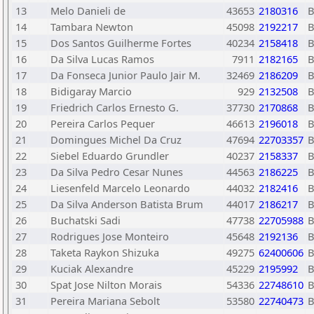
13
Melo Danieli de
43653
2180316
14
Tambara Newton
45098
2192217
15
Dos Santos Guilherme Fortes
40234
2158418
16
Da Silva Lucas Ramos
7911
2182165
17
Da Fonseca Junior Paulo Jair M.
32469
2186209
18
Bidigaray Marcio
929
2132508
19
Friedrich Carlos Ernesto G.
37730
2170868
20
Pereira Carlos Pequer
46613
2196018
21
Domingues Michel Da Cruz
47694
22703357
22
Siebel Eduardo Grundler
40237
2158337
23
Da Silva Pedro Cesar Nunes
44563
2186225
24
Liesenfeld Marcelo Leonardo
44032
2182416
25
Da Silva Anderson Batista Brum
44017
2186217
26
Buchatski Sadi
47738
22705988
27
Rodrigues Jose Monteiro
45648
2192136
28
Taketa Raykon Shizuka
49275
62400606
29
Kuciak Alexandre
45229
2195992
30
Spat Jose Nilton Morais
54336
22748610
31
Pereira Mariana Sebolt
53580
22740473