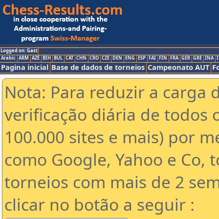
Logged on: Gast
Arabic
ARM
AZE
BIH
BUL
CAT
CHN
CRO
CZE
DEN
ENG
ESP
FAI
FIN
FRA
GER
GRE
INA
I
Pagina inicial
Base de dados de torneios
Campeonato AUT
F
Nota: Para reduzir a carga 
verificação diária de todos 
100.000 sites e mais) por 
como Google, Yahoo e Co, t
torneios com mais de 2 sem
clicar no botão a seguir :