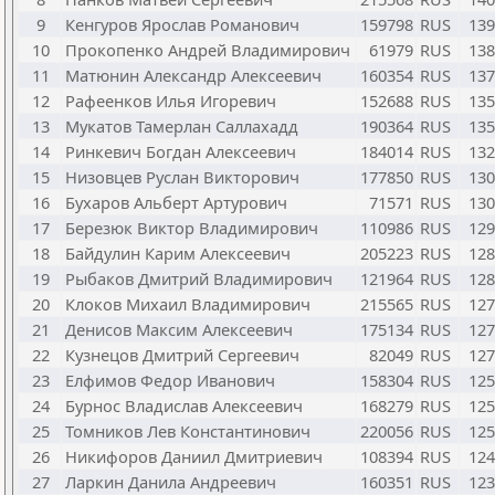
9
Кенгуров Ярослав Романович
159798
RUS
139
10
Прокопенко Андрей Владимирович
61979
RUS
138
11
Матюнин Александр Алексеевич
160354
RUS
137
12
Рафеенков Илья Игоревич
152688
RUS
135
13
Мукатов Тамерлан Саллахадд
190364
RUS
135
14
Ринкевич Богдан Алексеевич
184014
RUS
132
15
Низовцев Руслан Викторович
177850
RUS
130
16
Бухаров Альберт Артурович
71571
RUS
130
17
Березюк Виктор Владимирович
110986
RUS
129
18
Байдулин Карим Алексеевич
205223
RUS
128
19
Рыбаков Дмитрий Владимирович
121964
RUS
128
20
Клоков Михаил Владимирович
215565
RUS
127
21
Денисов Максим Алексеевич
175134
RUS
127
22
Кузнецов Дмитрий Сергеевич
82049
RUS
127
23
Елфимов Федор Иванович
158304
RUS
125
24
Бурнос Владислав Алексеевич
168279
RUS
125
25
Томников Лев Константинович
220056
RUS
125
26
Никифоров Даниил Дмитриевич
108394
RUS
124
27
Ларкин Данила Андреевич
160351
RUS
123