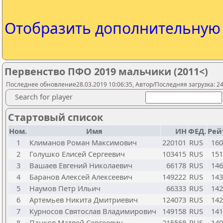
Отобразить дополнительну
Первенство ПФО 2019 мальчики (2011<)
Последнее обновление28.03.2019 10:06:35, Автор/Последняя загрузка: 241
Search for player
Стартовый список
Ном.
Имя
ИН
ФЕД.
Рей
1
Климанов Роман Максимович
220101
RUS
160
2
Голушко Елисей Сергеевич
103415
RUS
151
3
Вашаев Евгений Николаевич
66178
RUS
146
4
Баранов Алексей Алексеевич
149222
RUS
143
5
Наумов Петр Ильич
66333
RUS
142
6
Артемьев Никита Дмитриевич
124073
RUS
142
7
Курносов Святослав Владимирович
149158
RUS
141
8
Панков Матвей Сергеевич
215568
RUS
140