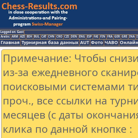
Logged on: Gast
Arabic
ARM
AZE
BIH
BUL
CAT
CHN
CRO
CZE
DEN
ENG
ESP
FAI
FIN
FRA
GER
GRE
INA
I
Главная
Турнирная база данных
AUT
Фото
ЧАВО
Онлайн
Примечание: Чтобы снизит
из-за ежедневного сканир
поисковыми системами ти
проч., все ссылки на тур
месяцев (с даты окончани
клика по данной кнопке :