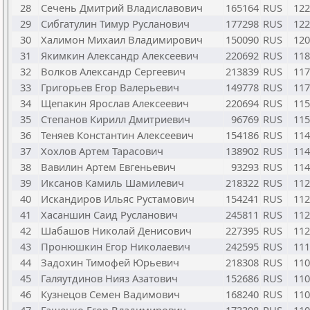
28
Сечень Дмитрий Владиславович
165164
RUS
122
29
Сибгатулин Тимур Русланович
177298
RUS
122
30
Халимон Михаил Владимирович
150090
RUS
120
31
Якимкин Александр Алексеевич
220692
RUS
118
32
Волков Александр Сергеевич
213839
RUS
117
33
Григорьев Егор Валерьевич
149778
RUS
117
34
Щепакин Ярослав Алексеевич
220694
RUS
115
35
Степанов Кирилл Дмитриевич
96769
RUS
115
36
Теняев Константин Алексеевич
154186
RUS
114
37
Хохлов Артем Тарасович
138902
RUS
114
38
Вавилин Артем Евгеньевич
93293
RUS
114
39
Иксанов Камиль Шамилевич
218322
RUS
112
40
Искандиров Ильяс Рустамович
154241
RUS
112
41
Хасаншин Саид Русланович
245811
RUS
112
42
Шабашов Николай Денисович
227395
RUS
112
43
Пронюшкин Егор Николаевич
242595
RUS
111
44
Задохин Тимофей Юрьевич
218308
RUS
110
45
Галяутдинов Нияз Азатович
152686
RUS
110
46
Кузнецов Семен Вадимович
168240
RUS
110