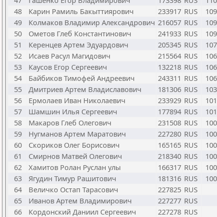
47
Гашенко Егор Владимирович
173398
RUS
110
48
Карин Рамиль Бакыттиярович
233917
RUS
109
49
Колмаков Владимир Александрович
216057
RUS
109
50
Ометов Глеб Константинович
241933
RUS
109
51
Керенцев Артем Эдуардович
205345
RUS
107
52
Исаев Расул Магидович
215564
RUS
106
53
Каусов Егор Сергеевич
132218
RUS
106
54
Байбиков Тимофей Андреевич
243311
RUS
106
55
Дмитриев Артем Владиславович
181306
RUS
103
56
Ермолаев Иван Николаевич
233929
RUS
101
57
Шамшин Илья Сергеевич
177894
RUS
101
58
Макаров Глеб Олегович
231508
RUS
100
59
Нугманов Артем Маратович
227280
RUS
100
60
Скориков Олег Борисович
165165
RUS
100
61
Смирнов Матвей Олегович
218340
RUS
100
62
Хамитов Ролан Руслан улы
166317
RUS
100
63
Ягудин Тимур Рашитович
181316
RUS
100
64
Величко Остап Тарасович
227825
RUS
65
Иванов Артем Владимирович
227277
RUS
66
Кордонский Даниил Сергеевич
227278
RUS