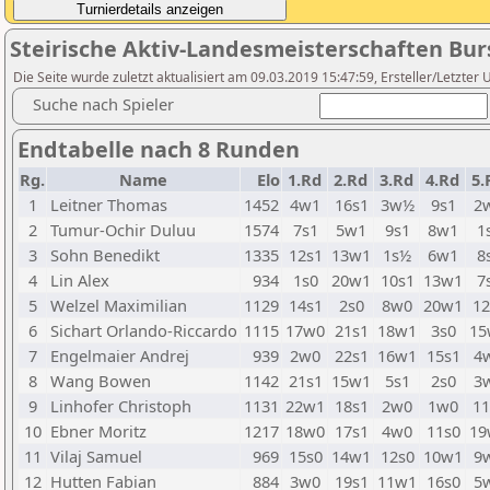
Steirische Aktiv-Landesmeisterschaften Bu
Die Seite wurde zuletzt aktualisiert am 09.03.2019 15:47:59, Ersteller/Letzte
Suche nach Spieler
Endtabelle nach 8 Runden
Rg.
Name
Elo
1.Rd
2.Rd
3.Rd
4.Rd
5.
1
Leitner Thomas
1452
4w1
16s1
3w½
9s1
2
2
Tumur-Ochir Duluu
1574
7s1
5w1
9s1
8w1
1
3
Sohn Benedikt
1335
12s1
13w1
1s½
6w1
8
4
Lin Alex
934
1s0
20w1
10s1
13w1
7
5
Welzel Maximilian
1129
14s1
2s0
8w0
20w1
12
6
Sichart Orlando-Riccardo
1115
17w0
21s1
18w1
3s0
15
7
Engelmaier Andrej
939
2w0
22s1
16w1
15s1
4
8
Wang Bowen
1142
21s1
15w1
5s1
2s0
3
9
Linhofer Christoph
1131
22w1
18s1
2w0
1w0
11
10
Ebner Moritz
1217
18w0
17s1
4w0
11s0
19
11
Vilaj Samuel
969
15s0
14w1
12s0
10w1
9
12
Hutten Fabian
884
3w0
19s1
11w1
16s0
5