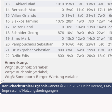
13
El-Abkari Riad
1010
19w1
3s0
17w1
4s0
18
14
Bernasch Max
0
5w0
11s0
19w1
17s1
16
15
Villari Orlando
0
11w1
8s0
21w1
7w0
6
16
Siakkos Tamino
1076
20s1
1w0
7s0
12w1
14
17
Holzer Henri
0
6s1
10w0
13s0
14w0
22
18
Schnider Georg
876
10s1
9w0
6s0
22w1
13
19
Simo Mark
0
13s0
12w0
14s0
21w1
10
20
Pampouchidis Sebastian
0
16w0
4s0
22w1
5s0
21
21
Bruckgraber Sebastian
800
8w0
6w0
15s0
19s0
20
22
Dzilic Edis
800
9s0
7w0
20s0
18s0
17
Anmerkung:
Wtg1: Buchholz (variabel)
Wtg2: Buchholz (variabel)
Wtg3: Sonneborn-Berger-Wertung variabel
Der Schachturnier-Ergebnis-Server
© 2006-2026 Heinz Herzog
, CMS
Impressum / Nutzungsbedingungen