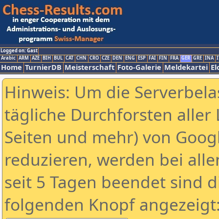
Logged on: Gast
Arabic
ARM
AZE
BIH
BUL
CAT
CHN
CRO
CZE
DEN
ENG
ESP
FAI
FIN
FRA
GER
GRE
INA
I
Home
TurnierDB
Meisterschaft
Foto-Galerie
Meldekartei
El
Hinweis: Um die Serverbela
tägliche Durchforsten aller 
Seiten und mehr) von Goog
reduzieren, werden bei alle
seit 5 Tagen beendet sind d
folgenden Knopf angezeigt